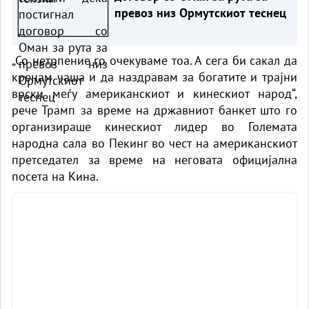
превоз низ Ормутскиот теснец
„Со нетрпение го очекуваме тоа. А сега би сакал да
кренам чаша и да наздравам за богатите и трајни
врски меѓу американскиот и кинескиот народ“,
рече Трамп за време на државниот банкет што го
организираше кинескиот лидер во Големата
народна сала во Пекинг во чест на американскиот
претседател за време на неговата официјална
посета на Кина.