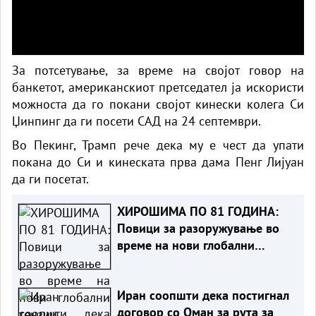
За потсетување, за време на својот говор на
банкетот, американскиот претседател ја искористи
можноста да го покани својот кинески колега Си
Џинпинг да ги посети САД на 24 септември.
Во Пекинг, Трамп рече дека му е чест да упати
покана до Си и кинеската прва дама Пенг Лијуан
да ги посетат.
ХИРОШИМА ПО 81 ГОДИНА:
Повици за разоружување во
време на нови глобални
тензии
Иран соопшти дека постигнал
договор со Оман за рута за