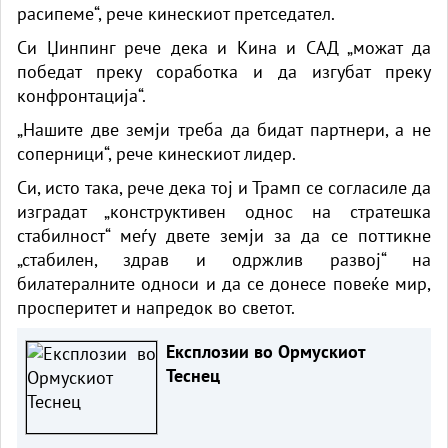
расипеме“, рече кинескиот претседател.
Си Џинпинг рече дека и Кина и САД „можат да
победат преку соработка и да изгубат преку
конфронтација“.
„Нашите две земји треба да бидат партнери, а не
соперници“, рече кинескиот лидер.
Си, исто така, рече дека тој и Трамп се согласиле да
изградат „конструктивен однос на стратешка
стабилност“ меѓу двете земји за да се поттикне
„стабилен, здрав и одржлив развој“ на
билатералните односи и да се донесе повеќе мир,
просперитет и напредок во светот.
Експлозии во Ормускиот
Теснец