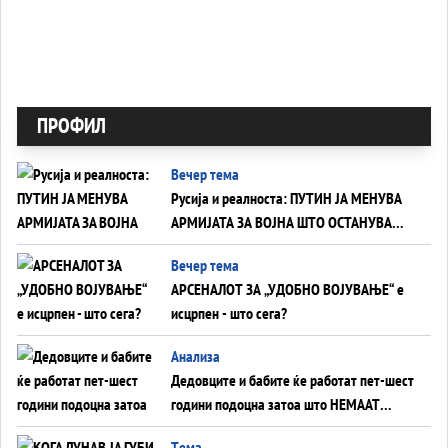
ПРОФИЛ
Вечер тема
Русија и реалноста: ПУТИН ЈА МЕНУВА
АРМИЈАТА ЗА ВОЈНА ШТО ОСТАНУВА
БЕЗ ФРОНТ
Вечер тема
АРСЕНАЛОТ ЗА „УДОБНО ВОЈУВАЊЕ“ е
исцрпен - што сега?
Анализа
Дедовците и бабите ќе работат пет-шест
години подоцна затоа што НЕМААТ
ВНУЦИ ДА ГИ ЗАМЕНАТ
Tема