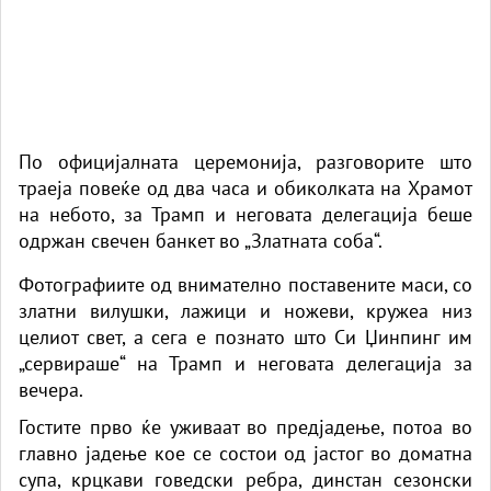
По официјалната церемонија, разговорите што
траеја повеќе од два часа и обиколката на Храмот
на небото, за Трамп и неговата делегација беше
одржан свечен банкет во „Златната соба“.
Фотографиите од внимателно поставените маси, со
златни вилушки, лажици и ножеви, кружеа низ
целиот свет, а сега е познато што
Си Џинпинг
им
„сервираше“ на
Трамп
и неговата делегација за
вечера.
Гостите прво ќе уживаат во предјадење, потоа во
главно јадење кое се состои од јастог во доматна
супа, крцкави говедски ребра, динстан сезонски