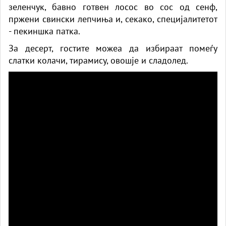
зеленчук, бавно готвен лосос во сос од сенф,
пржени свински лепчиња и, секако, специјалитетот
- пекиншка патка.
За десерт, гостите можea да избираат помеѓу
слатки колачи, тирамису, овошје и сладолед.