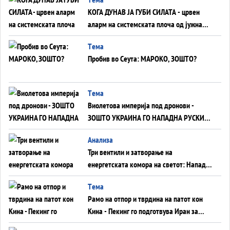
КОГА ДУНАВ ЈА ГУБИ СИЛАТА - црвен
аларм на системската плоча од јужна
Германија до Црното Море...
Tема
Пробив во Сеута: МАРОКО, ЗОШТО?
Tема
Виолетова империја под дронови -
ЗОШТО УКРАИНА ГО НАПАДНА РУСКИОТ
WILDBERRIES
Aнализа
Три вентили и затворање на
енергетската комора на светот: Нападот
во Суец најавува глобален енергетски
Tема
инфаркт?
Рамо на отпор и тврдина на патот кон
Кина - Пекинг го подготвува Иран за
американска копнена инвазија