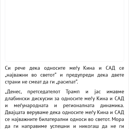
Си рече дека односите меѓу Кина и САД се
„најважни во светот“ и предупреди дека двете
страни не смеат да ги „расипат“.
„Денес, претседателот Трамп и јас имавме
длабински дискусии за односите меѓу Кина и САД
и меѓународната и регионалната динамика.
Двајцата веруваме дека односите меѓу Кина и САД
се најважните билатерални односи во светот. Мора
да ги направиме успешни и никогаш да не ги