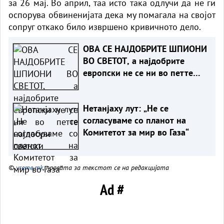
за 26 мај. Во април, таа исто така одлучи да не ги
оспорува обвиненијата дека му помагала на својот
сопруг откако било извршено кривичното дело.
ОВА СЕ НАЈДОБРИТЕ ШПИОНИ
ВО СВЕТОТ, а најдобрите
европски не се ни во петте
најдобри светски
Нетанјаху лут: „Не се
согласуваме со планот на
Комитетот за мир во Газа“
©
vreme.mk
, правата за текстот се на редакцијата
Ad #