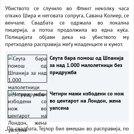
Убиството се случило во Флинт неколку часа
откако Шира и неговата сопруга, Савана Колиер, се
венчале.
Свадбата
се одржала во локална
пицерија, а потоа продолжила во една куќа.
Полицијата објави дека на убиството му
претходела расправија меѓу младенците и кумот.
Сеута бара помош од Шпанија
за над 1.000 малолетници без
придружба
Четири мажи избодени со нож
во центарот на Лондон, жена
уапсена
„По свадбата, Тејлор бил вмешан во расправија, по