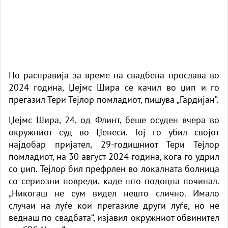
По расправија за време на свадбена прослава во
2024 година, Џејмс Шира се качил во џип и го
прегазил Тери Тејлор помладиот,
пишува „Гардијан“.
Џејмс Шира, 24, од Флинт, беше осуден вчера во
окружниот суд во Џенеси. Тој го убил својот
најдобар пријател, 29-годишниот Тери Тејлор
помладиот, на 30 август 2024 година, кога го удрил
со џип. Тејлор бил префрлен во локалната болница
со сериозни повреди, каде што подоцна починал.
„Никогаш не сум видел нешто слично. Имало
случаи на луѓе кои прегазиле други луѓе, но не
веднаш по свадбата“, изјавил окружниот обвинител