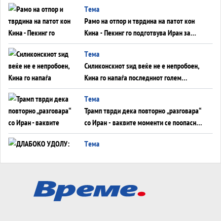
Tема
инфаркт?
Рамо на отпор и тврдина на патот кон
Кина - Пекинг го подготвува Иран за
американска копнена инвазија
Tема
Силиконскиот ѕид веќе не е непробоен,
Кина го напаѓа последниот голем
монопол на Западот?
Tема
Трамп тврди дека повторно „разговара“
со Иран - ваквите моменти се поопасни
од отворените закани
Tема
ДЛАБОКО УДОЛУ: Сметководствените
трикови што го соборија ЕНРОН ги
применуваат гигантите за ВИ
Tема
АТОМСКО ДОМИНО НА БЛИСКИОТ
ИСТОК