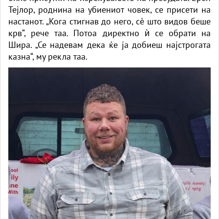
Тејлор, роднина на убиениот човек, се присети на
настанот. „Кога стигнав до него, сè што видов беше
крв“, рече таа. Потоа директно ѝ се обрати на
Шира. „Се надевам дека ќе ја добиеш најстрогата
казна“, му рекла таа.