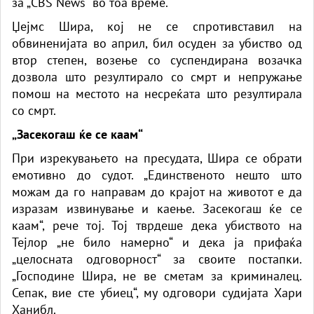
за „CBS News“ во тоа време.
Џејмс Шира, кој не се спротивставил на
обвиненијата во април, бил осуден за убиство од
втор степен, возење со суспендирана возачка
дозвола што резултирало со смрт и непружање
помош на местото на несреќата што резултирала
со смрт.
„Засекогаш ќе се каам“
При изрекувањето на пресудата, Шира се обрати
емотивно до судот. „Единственото нешто што
можам да го направам до крајот на животот е да
изразам извинување и каење. Засекогаш ќе се
каам“, рече тој. Тој тврдеше дека убиството на
Тејлор „не било намерно“ и дека ја прифаќа
„целосната одговорност“ за своите постапки.
„Господине Шира, не ве сметам за криминалец.
Сепак, вие сте убиец“, му одговори судијата Хари
Ханибл.