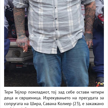
Тери Тејлор помладиот, тој зад себе остави четири
деца и свршеница. Изрекувањето на пресудата за
сопругата на Шира, Савана Колиер (23), е закажано