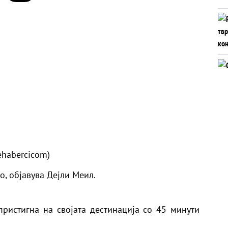
ehabercicom)
зо,
објавува Дејли Меил.
ристигна на својата дестинација со 45 минути