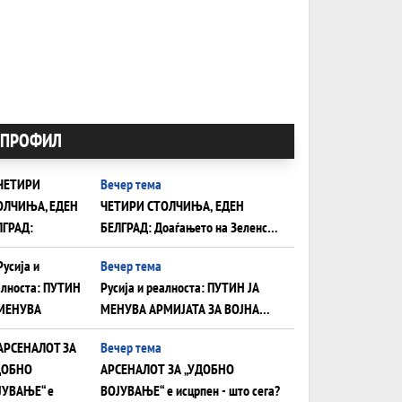
ПРОФИЛ
Вечер тема
ЧЕТИРИ СТОЛЧИЊА, ЕДЕН
БЕЛГРАД: Доаѓањето на Зеленски
ги открива тајните на политиката
Вечер тема
на балансирање на Вучиќ
Русија и реалноста: ПУТИН ЈА
МЕНУВА АРМИЈАТА ЗА ВОЈНА
ШТО ОСТАНУВА БЕЗ ФРОНТ
Вечер тема
АРСЕНАЛОТ ЗА „УДОБНО
ВОЈУВАЊЕ“ е исцрпен - што сега?