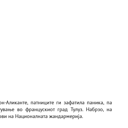
он-Аликанте,
патници
те ги зафатила паника, па
ување во францускиот град Тулуз. Набрзо, на
нови на Националната жандармерија.