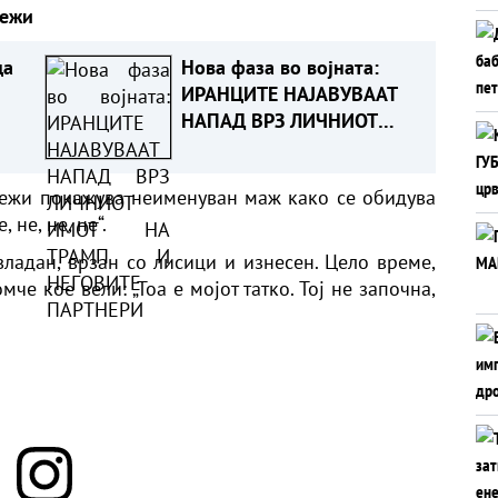
режи
да
Нова фаза во војната:
ИРАНЦИТЕ НАЈАВУВААТ
НАПАД ВРЗ ЛИЧНИОТ
ИМОТ НА ТРАМП И
НЕГОВИТЕ ПАРТНЕРИ
режи покажува неименуван маж како се обидува
 не, не, не“.
владан, врзан со лисици и изнесен. Цело време,
е кое вели: „Тоа е мојот татко. Тој не започна,