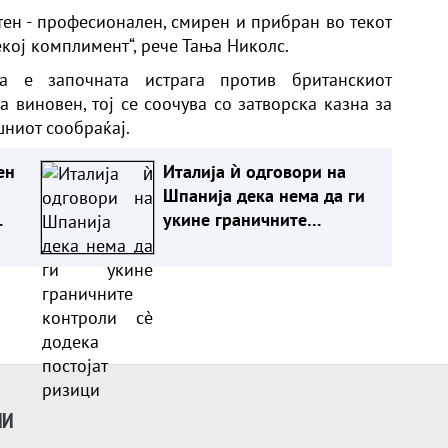
тен - професионален, смирен и прибран во текот
екој комплимент“, рече Тања Николс.
ка е започната истрага против британскиот
 виновен, тој се соочува со затворска казна за
ниот сообраќај.
ен
Италија ѝ одговори на
Шпанија дека нема да ги
укине граничните
контроли сè додека
постојат ризици
ИИ