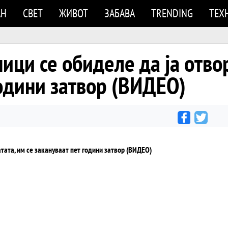
АН
СВЕТ
ЖИВОТ
ЗАБАВА
TRENDING
ТЕХ
ници се обиделе да ја отво
години затвор (ВИДЕО)