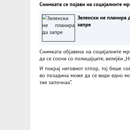
Снимката се појави на социјалните м
Зеленски не планира 
запре
Снимката објавена на социјалните м
да се соочи со полицајците, велејќи „Не,
И покрај неговиот отпор, тој беше со
во позадина може да се види едно момч
тие започнаа“.