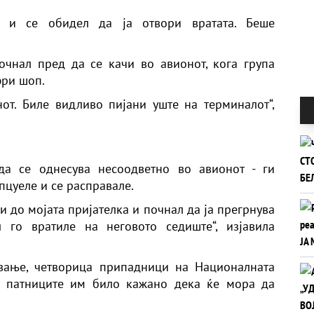
и и се обидел да ја отвори вратата. Беше
очнал пред да се качи во авионот, кога група
фри шоп.
н
от. Биле видливо пијани уште на терминалот“,
да се однесува несоодветно во авионот - ги
пцуеле и се расправале.
и до мојата пријателка и почнал да ја прегрнува
 го вратиле на неговото седиште“, изјавила
ување, четворица припадници на Националната
а патниците им било кажано дека ќе мора да