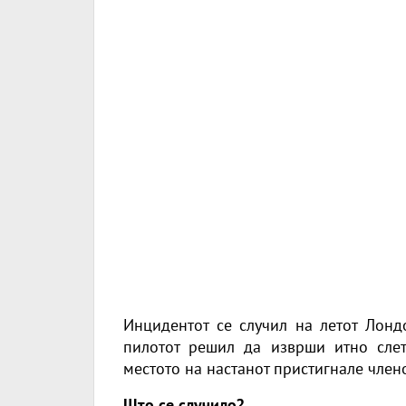
Инцидентот се случил на летот Лонд
пилотот решил да изврши итно слет
местото на настанот пристигнале чле
Што се случило?