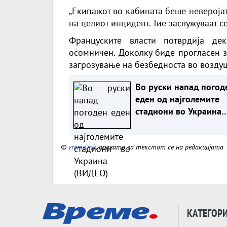
„Екипажот во кабината беше невероја
на целиот инцидент. Тие заслужуваат с
Француските власти потврдија де
осомничен. Доколку биде прогласен за
загрозување на безбедноста во воздуш
Во руски напад погод
еден од најголемите
стадиони во Украина
(ВИДЕО)
©
vreme.mk
, правата за текстот се на редакцијата
КАТЕГОР