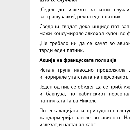
„Седел до излезот за итни случа
застрашувачки“, рекол еден патник.
Сведоци тврдат дека инцидентот зап
мажи консумирале алкохол купен во 
„Не требало ни да се качат во
авио
тврди еден патник.
Акција на француската полиција
Истата група наводно продолжила 
игнорирале упатствата на персоналот, 
„Еден од нив се обидел да се приближ
и бакнува, но кабинскиот персонал
патничката Тања Николс.
По ескалацијата и принудното слет
жандармерија влегле во авионот. Н
излезат, и настанал хаос.