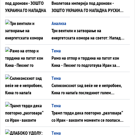
Виолетова империја под дронови -
ЗОШТО УКРАИНА ГО НАПАДНА РУСКИОТ
WILDBERRIES
Aнализа
Три вентили и затворање на
енергетската комора на светот: Нападот
во Суец најавува глобален енергетски
Tема
инфаркт?
Рамо на отпор и тврдина на патот кон
Кина - Пекинг го подготвува Иран за
американска копнена инвазија
Tема
Силиконскиот ѕид веќе не е непробоен,
Кина го напаѓа последниот голем
монопол на Западот?
Tема
Трамп тврди дека повторно „разговара“
со Иран - ваквите моменти се поопасни
од отворените закани
Tема