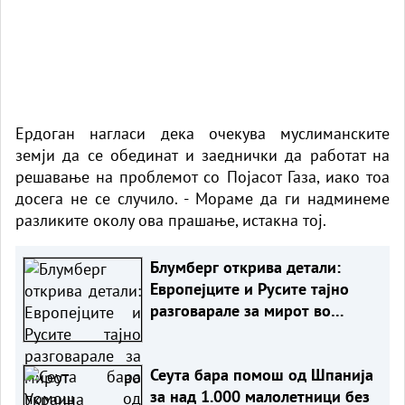
Ердоган нагласи дека очекува муслиманските
земји да се обединат и заеднички да работат на
решавање на проблемот со Појасот Газа, иако тоа
досега не се случило. - Мораме да ги надминеме
разликите околу ова прашање, истакна тој.
Блумберг открива детали:
Европејците и Русите тајно
разговарале за мирот во
Украина
Сеута бара помош од Шпанија
за над 1.000 малолетници без