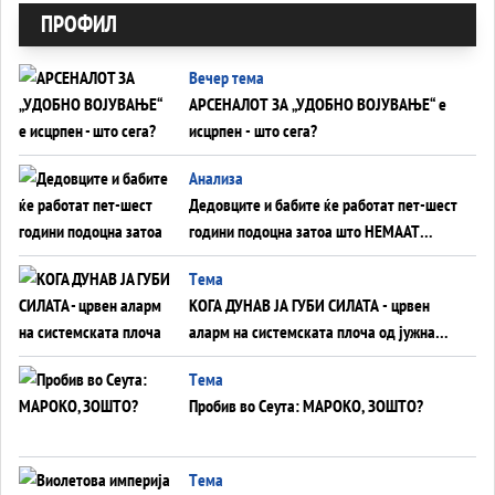
ПРОФИЛ
Вечер тема
АРСЕНАЛОТ ЗА „УДОБНО ВОЈУВАЊЕ“ е
исцрпен - што сега?
Анализа
Дедовците и бабите ќе работат пет-шест
години подоцна затоа што НЕМААТ
ВНУЦИ ДА ГИ ЗАМЕНАТ
Tема
КОГА ДУНАВ ЈА ГУБИ СИЛАТА - црвен
аларм на системската плоча од јужна
Германија до Црното Море...
Tема
Пробив во Сеута: МАРОКО, ЗОШТО?
Tема