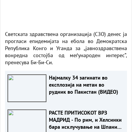
Светската здравствена организација (СЗО) денес ја
прогласи епидемијата на ебола во Демократска
Република Конго и Уганда за „јавноздравствена
вонредна состојба од меѓународен интерес“,
пренесува
Би-Би-Си
.
Најмалку 34 загинати во
експлозија на метан во
рудник во Пакистан (ВИДЕО)
РАСТЕ ПРИТИСОКОТ ВРЗ
МАДРИД - По рим, и Хелсинки
бара исклучување на Шпанија