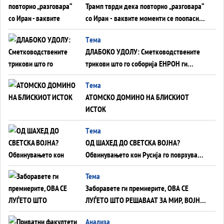
Трамп тврди дека повторно „разговара“
со Иран - ваквите моменти се поопасни
од отворените закани
Tема
ДЛАБОКО УДОЛУ: Сметководствените
трикови што го соборија ЕНРОН ги
применуваат гигантите за ВИ
Tема
АТОМСКО ДОМИНО НА БЛИСКИОТ
ИСТОК
Tема
ОД ШАХЕД ДО СВЕТСКА ВОЈНА?
Обвинувањето кон Русија го поврзува
Блискиот Исток со украинското бојно
Тема
поле?
Заборавете ги премиерите, ОВА СЕ
ЛУЃЕТО ШТО РЕШАВААТ ЗА МИР, ВОЈНА,
СОЖИВОТ ИЛИ ПРОПАСТ
Анализа