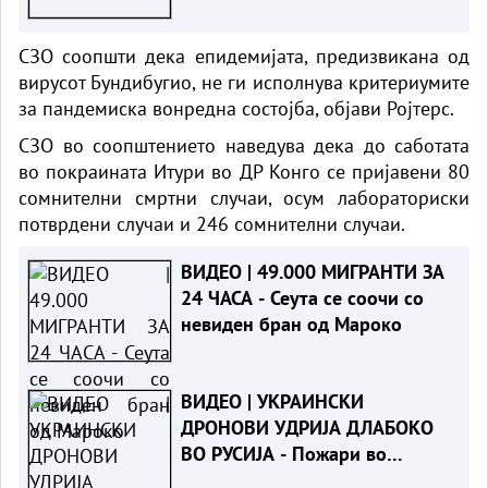
од Шенген
СЗО соопшти дека епидемијата, предизвикана од
вирусот Бундибугио, не ги исполнува критериумите
за пандемиска вонредна состојба, објави Ројтерс.
СЗО во соопштението наведува дека до саботата
во покраината Итури во ДР Конго се пријавени 80
сомнителни смртни случаи, осум лабораториски
потврдени случаи и 246 сомнителни случаи.
ВИДЕО | 49.000 МИГРАНТИ ЗА
24 ЧАСА - Сеута се соочи со
невиден бран од Мароко
ВИДЕО | УКРАИНСКИ
ДРОНОВИ УДРИЈА ДЛАБОКО
ВО РУСИЈА - Пожари во
рафинерија, погоден и