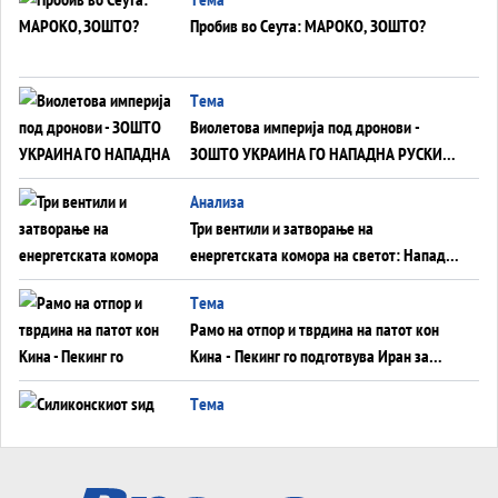
Пробив во Сеута: МАРОКО, ЗОШТО?
Tема
Виолетова империја под дронови -
ЗОШТО УКРАИНА ГО НАПАДНА РУСКИОТ
WILDBERRIES
Aнализа
Три вентили и затворање на
енергетската комора на светот: Нападот
во Суец најавува глобален енергетски
Tема
инфаркт?
Рамо на отпор и тврдина на патот кон
Кина - Пекинг го подготвува Иран за
американска копнена инвазија
Tема
Силиконскиот ѕид веќе не е непробоен,
Кина го напаѓа последниот голем
монопол на Западот?