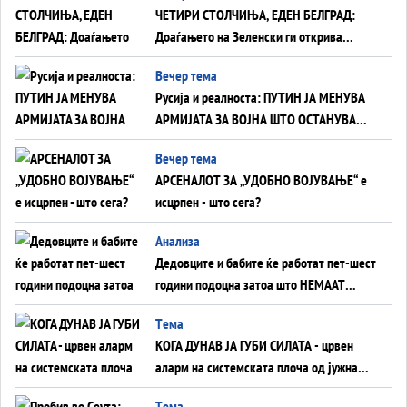
ЧЕТИРИ СТОЛЧИЊА, ЕДЕН БЕЛГРАД:
Доаѓањето на Зеленски ги открива
тајните на политиката на балансирање
Вечер тема
на Вучиќ
Русија и реалноста: ПУТИН ЈА МЕНУВА
АРМИЈАТА ЗА ВОЈНА ШТО ОСТАНУВА
БЕЗ ФРОНТ
Вечер тема
АРСЕНАЛОТ ЗА „УДОБНО ВОЈУВАЊЕ“ е
исцрпен - што сега?
Анализа
Дедовците и бабите ќе работат пет-шест
години подоцна затоа што НЕМААТ
ВНУЦИ ДА ГИ ЗАМЕНАТ
Tема
КОГА ДУНАВ ЈА ГУБИ СИЛАТА - црвен
аларм на системската плоча од јужна
Германија до Црното Море...
Tема