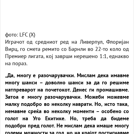
фото: LFC (X)
Играчот од средниот ред на Ливерпул, Флоријан
Вирц, го смета ремито со Барнли во 22-то коло од
Премиер лигата, кој заврши нерешено 1:1, еднакво
на пораз.
„Да, многу е разочарувачки. Мислам дека имавме
многу шанси – доволно шанси за да го решиме
натпреварот на почетокот. Денес ги промашивме.
Затоа е многу разочарувачки. Можеби можевме
малку подобро во неколку наврати. Но, исто така,
немавме среќа во неколку моменти – особено со
голот на Уго Екитике. Но, треба да бидеме
подобри пред голот. Не мислам дека имаше многу
големи можности за гол, но на крајот постигнавме