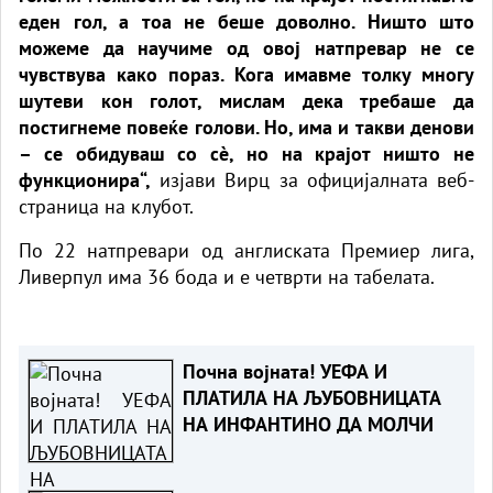
еден гол, а тоа не беше доволнo. Ништо што
можеме да научиме од овој натпревар не се
чувствува како пораз. Кога имавме толку многу
шутеви кон голот, мислам дека требаше да
постигнеме повеќе голови. Но, има и такви денови
– се обидуваш со сè, но на крајот ништо не
функционира“,
изјави Вирц за официјалната веб-
страница на клубот.
По 22 натпревари од англиската Премиер лига,
Ливерпул има 36 бода и е четврти на табелата.
Почна војната! УЕФА И
ПЛАТИЛА НА ЉУБОВНИЦАТА
НА ИНФАНТИНО ДА МОЛЧИ