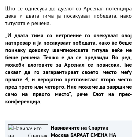
Што се однесува до дуелот со Арсенал потенцира
дека и двата тима ја посакуваат победата, иако
титулата е решена.
„И двата тима со нетрпение го очекуваат овој
натпревар и ја посакуваат победата, иако ќе беше
поинаку доколку шампионската титула веќе не
беше решена. Тешко е да се предвиди. Во ред,
можеби влоговите за Арсенал се повисоки. Тие
сакаат да го загарантираат своето место меѓу
првите 4, и веројатно претпочитаат второ место
пред трето или четврто. Ние можеме да завршиме
само на првото место“, рече Слот на прес-
конференција.
Навивачите на Спартак
Москва БАРААТ СМЕНА НА