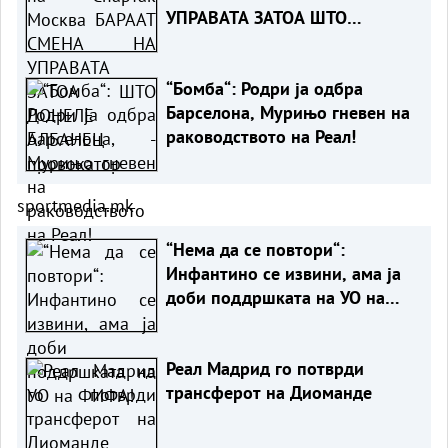
УПРАВАТА ЗАТОА ШТО
ДОНЕЛЕ АЛБАНЕЦ -
провокатор
“Бомба“: Родри ја одбра
Барселона, Мурињо гневен на
раководството на Реал!
sportmedia.mk
“Нема да се повтори“:
Инфантино се извини, ама ја
доби поддршката на УО на
ФИФА!
Реал Мадрид го потврди
трансферот на Диоманде