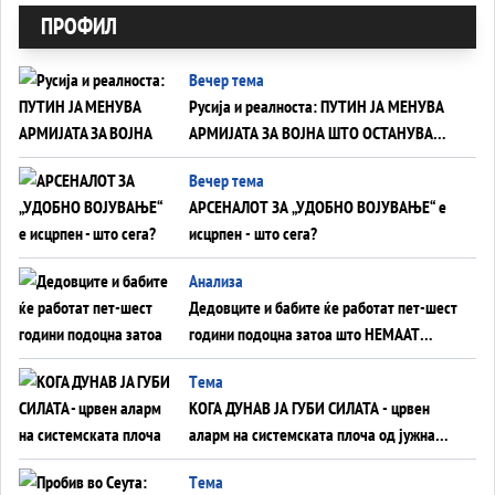
ПРОФИЛ
Вечер тема
Русија и реалноста: ПУТИН ЈА МЕНУВА
АРМИЈАТА ЗА ВОЈНА ШТО ОСТАНУВА
БЕЗ ФРОНТ
Вечер тема
АРСЕНАЛОТ ЗА „УДОБНО ВОЈУВАЊЕ“ е
исцрпен - што сега?
Анализа
Дедовците и бабите ќе работат пет-шест
години подоцна затоа што НЕМААТ
ВНУЦИ ДА ГИ ЗАМЕНАТ
Tема
КОГА ДУНАВ ЈА ГУБИ СИЛАТА - црвен
аларм на системската плоча од јужна
Германија до Црното Море...
Tема