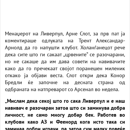
Менаџерот на Ливерпул, Арне Слот, за прв пат ја
коментираше одлуката на Трент Александар-
Арнолд да го напушти клубот. Холанѓанецот рече
дека сите што ги сакаат „црвените“ се разочарани,
но не сакаше да им дава совети на навивачите
како да го пречекаат својот поранешен миленик
откако ја објави веста. Слот откри дека Конор
Бредли ќе започне на десната страна од
одбраната на натпреварот со Арсенал во недела.
„Мислам дека секој што го сака Ливерпул и е наш
навивач е разочаран затоа што си заминува добра
личност, не само многу добар бек. Работев во
клубови како АЗ и Феенорд кога исто така си
заминаа добри играчи, па затоа сум малку повеќе