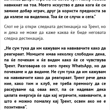
навикнат на тоа. Моето искуство е дека кога ќе си
замине добар играч, друг ја користи предноста за
да излезе на виделина. Тоа ќе се случи и сега.“
Слот не ја откри следната дестинација на Трент, но
и дека не може да каже каква ќе биде неговата
следна дестинација.
„Не сум тука да им кажувам на навивачите како да
реагираат. Момците имаа неколку слободни дена,
па ќе почекам и ќе видам како ќе се чувствува
Трент. Разговарав со него преку WhatsApp, но да
почекаме и да видиме. Не сум тука да им кажувам
на навивачите како да реагираат. Трент рече дека
ние, како тим и клуб, не треба премногу да се
расејуваме од оваа вест, па се надевам дека
целата енергија ќе оди кај играчите, навивачите, а
што е можно помалку кај Трент, освен ако не е
позитивна“.