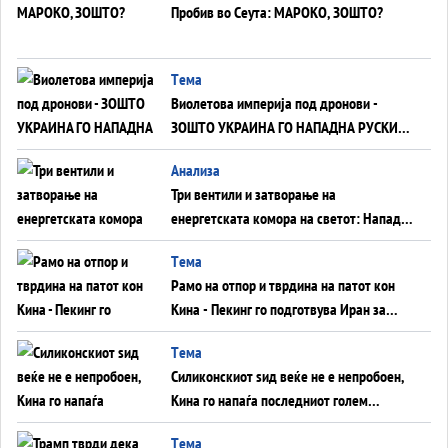
Пробив во Сеута: МАРОКО, ЗОШТО?
Tема
Виолетова империја под дронови -
ЗОШТО УКРАИНА ГО НАПАДНА РУСКИОТ
WILDBERRIES
Aнализа
Три вентили и затворање на
енергетската комора на светот: Нападот
во Суец најавува глобален енергетски
Tема
инфаркт?
Рамо на отпор и тврдина на патот кон
Кина - Пекинг го подготвува Иран за
американска копнена инвазија
Tема
Силиконскиот ѕид веќе не е непробоен,
Кина го напаѓа последниот голем
монопол на Западот?
Tема