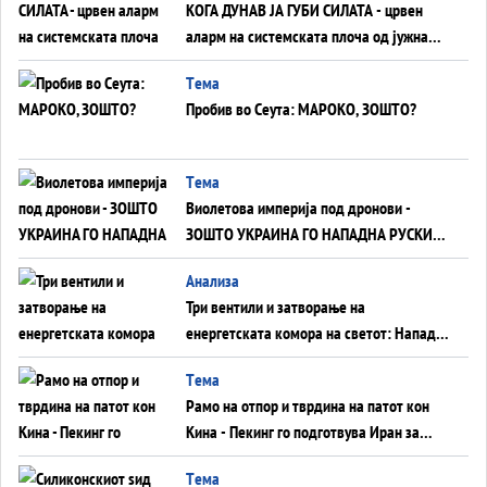
КОГА ДУНАВ ЈА ГУБИ СИЛАТА - црвен
аларм на системската плоча од јужна
Германија до Црното Море...
Tема
Пробив во Сеута: МАРОКО, ЗОШТО?
Tема
Виолетова империја под дронови -
ЗОШТО УКРАИНА ГО НАПАДНА РУСКИОТ
WILDBERRIES
Aнализа
Три вентили и затворање на
енергетската комора на светот: Нападот
во Суец најавува глобален енергетски
Tема
инфаркт?
Рамо на отпор и тврдина на патот кон
Кина - Пекинг го подготвува Иран за
американска копнена инвазија
Tема