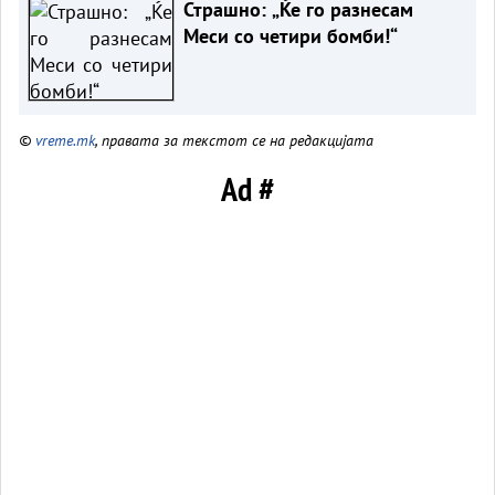
Страшно: „Ќе го разнесам
Меси со четири бомби!“
©
vreme.mk
, правата за текстот се на редакцијата
Ad #