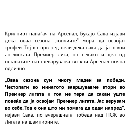
Крилниот напаѓач на Арсенал, Букајо Сака изјави
дека оваа сезона „топчиите“ мора да освојат
трофеи. Тој во прв ред вели дека сака да ја освои
англиската Премиер лига, но секако и дел од
останатите натпреварувања во кои Арсенал почна
одлично.
„Оваа сезона сум многу гладен за победи.
Честопати во минатото завршувавме втори во
Премиер лигата и тоа ме тера да сакам уште
повеќе да ја освојам Премиер лигата. Јас верувам
во себе. Тоа е она што ми помага да одам напред“
,
изјави Сака, по вчерашната победа над ПСЖ во
Лигата на шампионите.