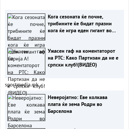
Кога сезоната ќе почне,
трибините ќе бидат празни
кога ќе игра еден гигант во
Серија А!
Ужасен гаф на коментаторот
на РТС: Како Партизан да не е
српски клуб!(ВИДЕО)
sportmedia.mk
Неверојатно: Еве колкава
плата ќе зема Родри во
Барселона