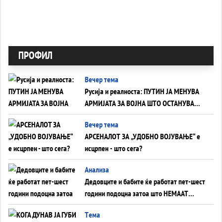
ПРОФИЛ
Вечер тема
Русија и реалноста: ПУТИН ЈА МЕНУВА
АРМИЈАТА ЗА ВОЈНА ШТО ОСТАНУВА
БЕЗ ФРОНТ
Вечер тема
АРСЕНАЛОТ ЗА „УДОБНО ВОЈУВАЊЕ“ е
исцрпен - што сега?
Анализа
Дедовците и бабите ќе работат пет-шест
години подоцна затоа што НЕМААТ
ВНУЦИ ДА ГИ ЗАМЕНАТ
Tема