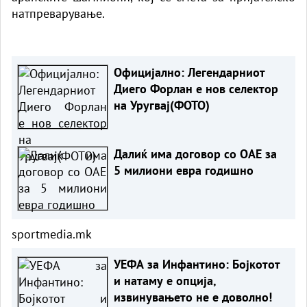
натпреварување.
Официјално: Легендарниот
Диего Форлан е нов селектор
на Уругвај(ФОТО)
Далиќ има договор со ОАЕ за
5 милиони евра годишно
sportmedia.mk
УЕФА за Инфантино: Бојкотот
и натаму е опција,
извинувањето не е доволно!