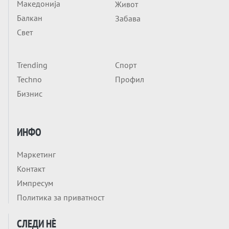
Обвинувањето кон Русија го поврзува
Македонија
Живот
Блискиот Исток со украинското бојно
Балкан
Забава
Тема
поле?
Свет
Заборавете ги премиерите, ОВА СЕ
ЛУЃЕТО ШТО РЕШАВААТ ЗА МИР, ВОЈНА,
СОЖИВОТ ИЛИ ПРОПАСТ
Trending
Спорт
Анализа
Techno
Профил
Приватни факултети - ОД ПРЕСТИЖ
Бизнис
НЕКОГАШ ДЕНЕС ДО ФАБРИКИ ЗА
ДИПЛОМИ
Tема
БАЛКАНОТ КАКО ДОКУМЕНТ НА ТУЃА
ИНФО
МАСА: Берлинскиот договор од 1878 и
европската уметност за уредување на
Маркетинг
Tема
туѓи судбини
Контакт
ГЕРМАНИЈА Е ПРЕД ЕКСПЛОЗИЈА? АfD го
Импресум
урива заштитниот ѕид, улиците се полнат
Политика за приватност
со отпор, а Европа гледа почеток на
Tема
голем потрес?
СЛЕДИ НÈ
Кинеска ракета испукана во Пацификот.