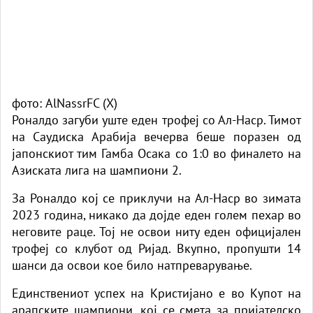
фото: AlNassrFC (X)
Роналдо загуби уште еден трофеј со Ал-Наср. Тимот
на Саудиска Арабија вечерва беше поразен од
јапонскиот тим Гамба Осака со 1:0 во финалето на
Азиската лига на шампиони 2.
За Роналдо кој се приклучи на Ал-Наср во зимата
2023 година, никако да дојде еден голем пехар во
неговите раце. Тој не освои ниту еден официјален
трофеј со клубот од Ријад. Вкупно, пропушти 14
шанси да освои кое било натпреварување.
Единствениот успех на Кристијано е во Купот на
арапските шампиони, кој се смета за пријателско