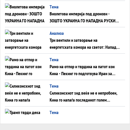
Tема
Виолетова империја под дронови -
ЗОШТО УКРАИНА ГО НАПАДНА РУСКИОТ
WILDBERRIES
Aнализа
Три вентили и затворање на
енергетската комора на светот: Нападот
во Суец најавува глобален енергетски
Tема
инфаркт?
Рамо на отпор и тврдина на патот кон
Кина - Пекинг го подготвува Иран за
американска копнена инвазија
Tема
Силиконскиот ѕид веќе не е непробоен,
Кина го напаѓа последниот голем
монопол на Западот?
Tема
Трамп тврди дека повторно „разговара“
со Иран - ваквите моменти се поопасни