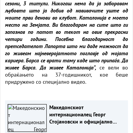
сезони, 3 титули. Никогаш нема да ја заборавам
љубовта што ја добив од навивачите уште од
моите први денови во клубот. Каталонија е моето
место на Земјата. Ви благодарам на сите што ги
запознав по патот во текот на овие прекрасни
четири години. Посебна благодарност до
претседателот Лапорта што ми даде можност да
го живеам најневеројатното поглавје од мојата
кариера. Барса се врати таму каде што припаѓа. Да
живее Барса. Да живее Каталонија“,
се вели во
обраќањето на 37-годишникот, кое беше
придружено со специјално видео.
Македонскиот
интернационалец Георг
Стојановски и официјално
фудбалер на катарски Лусаил