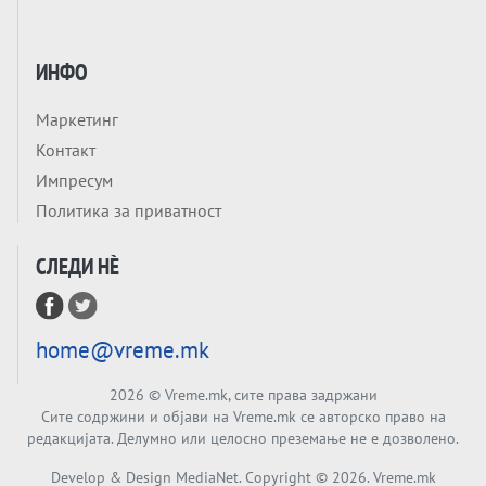
ДИПЛОМИ
Tема
БАЛКАНОТ КАКО ДОКУМЕНТ НА ТУЃА
ИНФО
МАСА: Берлинскиот договор од 1878 и
европската уметност за уредување на
Маркетинг
Tема
туѓи судбини
Контакт
ГЕРМАНИЈА Е ПРЕД ЕКСПЛОЗИЈА? АfD го
Импресум
урива заштитниот ѕид, улиците се полнат
Политика за приватност
со отпор, а Европа гледа почеток на
Tема
голем потрес?
СЛЕДИ НÈ
Кинеска ракета испукана во Пацификот.
Што значи тоа за СТРАТЕШКИОТ ЈАЗИК
ВО СВЕТОТ?
Tема
home@vreme.mk
Брисел ги менува правилата за
проширување: НОВИ ЗАШТИТНИ
2026
© Vreme.mk, сите права задржани
МЕХАНИЗМИ ЗА ИДНИТЕ ЧЛЕНКИ НА ЕУ
Сите содржини и објави на Vreme.mk се авторско право на
Вечер Анализа
редакцијата. Делумно или целосно преземање не е дозволено.
БЕШЕ ЕДНАШ ЕДЕН СДСМ... А што остана
Develop & Design MediaNet. Copyright ©
2026
. Vreme.mk