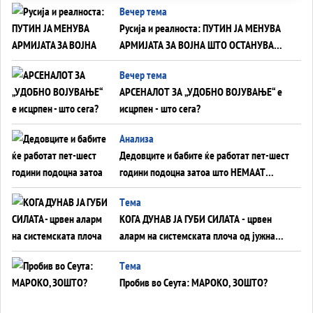
Вечер тема
Русија и реалноста: ПУТИН ЈА МЕНУВА
АРМИЈАТА ЗА ВОЈНА ШТО ОСТАНУВА
БЕЗ ФРОНТ
Вечер тема
АРСЕНАЛОТ ЗА „УДОБНО ВОЈУВАЊЕ“ е
исцрпен - што сега?
Анализа
Дедовците и бабите ќе работат пет-шест
години подоцна затоа што НЕМААТ
ВНУЦИ ДА ГИ ЗАМЕНАТ
Tема
КОГА ДУНАВ ЈА ГУБИ СИЛАТА - црвен
аларм на системската плоча од јужна
Германија до Црното Море...
Tема
Пробив во Сеута: МАРОКО, ЗОШТО?