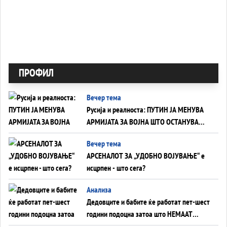
ПРОФИЛ
Вечер тема
Русија и реалноста: ПУТИН ЈА МЕНУВА
АРМИЈАТА ЗА ВОЈНА ШТО ОСТАНУВА
БЕЗ ФРОНТ
Вечер тема
АРСЕНАЛОТ ЗА „УДОБНО ВОЈУВАЊЕ“ е
исцрпен - што сега?
Анализа
Дедовците и бабите ќе работат пет-шест
години подоцна затоа што НЕМААТ
ВНУЦИ ДА ГИ ЗАМЕНАТ