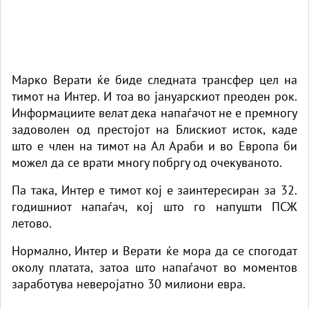
Марко Верати ќе биде следната трансфер цел на
тимот на Интер. И тоа во јануарскиот преоден рок.
Информациите велат дека напаѓачот не е премногу
задоволен од престојот на Блискиот исток, каде
што е член на тимот на Ал Араби и во Европа би
можел да се врати многу побргу од очекуваното.
Па така, Интер е тимот кој е заинтересиран за 32.
годишниот напаѓач, кој што го напушти ПСЖ
летово.
Нормално, Интер и Верати ќе мора да се спогодат
околу платата, затоа што напаѓачот во моментов
заработува неверојатно 30 милиони евра.