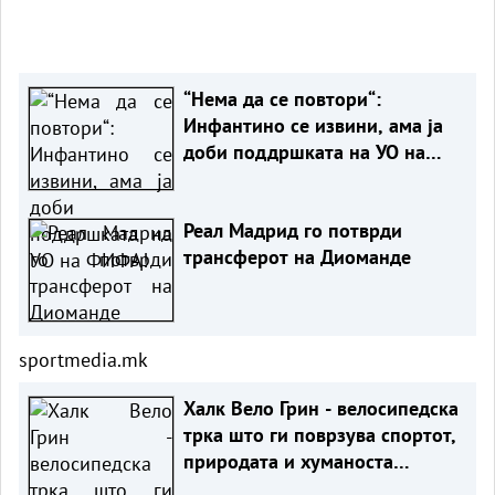
“Нема да се повтори“:
Инфантино се извини, ама ја
доби поддршката на УО на
ФИФА!
Реал Мадрид го потврди
трансферот на Диоманде
sportmedia.mk
Халк Вело Грин - велосипедска
трка што ги поврзува спортот,
природата и хуманоста
повторно во Маврово