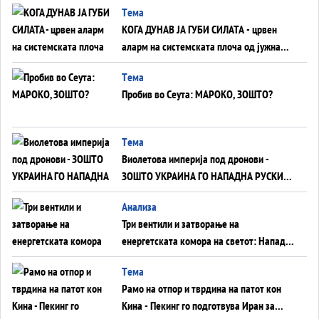
Tема
КОГА ДУНАВ ЈА ГУБИ СИЛАТА - црвен
аларм на системската плоча од јужна
Германија до Црното Море...
Tема
Пробив во Сеута: МАРОКО, ЗОШТО?
Tема
Виолетова империја под дронови -
ЗОШТО УКРАИНА ГО НАПАДНА РУСКИОТ
WILDBERRIES
Aнализа
Три вентили и затворање на
енергетската комора на светот: Нападот
во Суец најавува глобален енергетски
Tема
инфаркт?
Рамо на отпор и тврдина на патот кон
Кина - Пекинг го подготвува Иран за