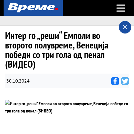
Open m
Интер го „реши“ Емполи во
второто полувреме, Венеција
победи со три гола од пенал
(ВИДЕО)
30.10.2024