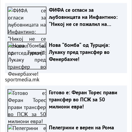
ФИФА се огласи за
љубовницата на Инфантино:
“Никој не се пожалил на
претседателот!“
Нова “бомба“ од Турција:
Лукаку пред трансфер во
Фенербахче!
sportmedia.mk
Готово е: Феран Торес прави
трансфер во ПСЖ за 50
милиони евра!
Пелегрини е верен на Рома