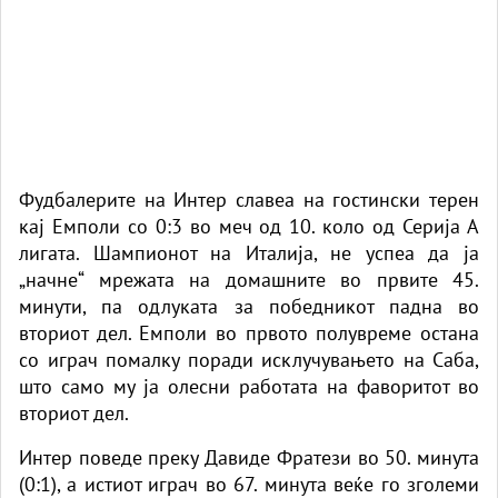
Фудбалерите на Интер славеа на гостински терен
кај Емполи со 0:3 во меч од 10. коло од Серија А
лигата. Шампионот на Италија, не успеа да ја
„начне“ мрежата на домашните во првите 45.
минути, па одлуката за победникот падна во
вториот дел. Емполи во првото полувреме остана
со играч помалку поради исклучувањето на Саба,
што само му ја олесни работата на фаворитот во
вториот дел.
Интер поведе преку Давиде Фратези во 50. минута
(
0:1
), а истиот играч во 67. минута веќе го зголеми