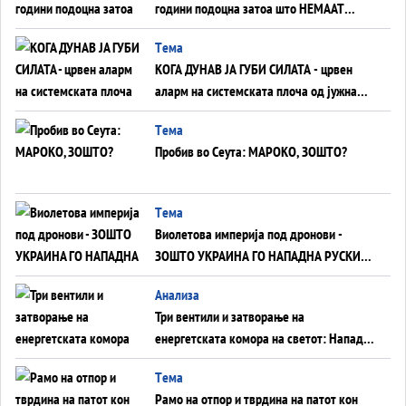
години подоцна затоа што НЕМААТ
ВНУЦИ ДА ГИ ЗАМЕНАТ
Tема
КОГА ДУНАВ ЈА ГУБИ СИЛАТА - црвен
аларм на системската плоча од јужна
Германија до Црното Море...
Tема
Пробив во Сеута: МАРОКО, ЗОШТО?
Tема
Виолетова империја под дронови -
ЗОШТО УКРАИНА ГО НАПАДНА РУСКИОТ
WILDBERRIES
Aнализа
Три вентили и затворање на
енергетската комора на светот: Нападот
во Суец најавува глобален енергетски
Tема
инфаркт?
Рамо на отпор и тврдина на патот кон