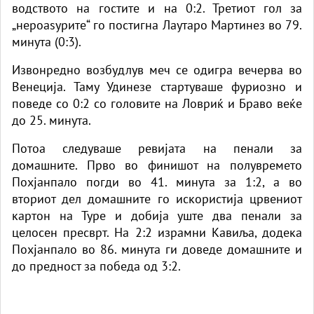
водството на гостите и на
0:2
. Третиот гол за
„нероаѕурите“ го постигна Лаутаро Мартинез во 79.
минута (
0:3
).
Извонредно возбудлув меч се одигра вечерва во
Венеција. Таму Удинезе стартуваше фуриозно и
поведе со 0:2 со головите на Ловриќ и Браво веќе
до 25. минута.
Потоа следуваше ревијата на пенали за
домашните. Прво во финишот на полувремето
Похјанпало погди во 41. минута за 1:2, а во
вториот дел домашните го искористија црвениот
картон на Туре и добија уште два пенали за
целосен пресврт. На 2:2 израмни Кавиља, додека
Похјанпало во 86. минута ги доведе домашните и
до предност за победа од 3:2.