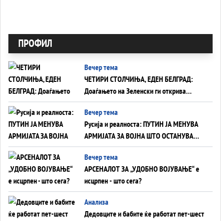
ПРОФИЛ
Вечер тема
ЧЕТИРИ СТОЛЧИЊА, ЕДЕН БЕЛГРАД:
Доаѓањето на Зеленски ги открива
тајните на политиката на балансирање
Вечер тема
на Вучиќ
Русија и реалноста: ПУТИН ЈА МЕНУВА
АРМИЈАТА ЗА ВОЈНА ШТО ОСТАНУВА
БЕЗ ФРОНТ
Вечер тема
АРСЕНАЛОТ ЗА „УДОБНО ВОЈУВАЊЕ“ е
исцрпен - што сега?
Анализа
Дедовците и бабите ќе работат пет-шест