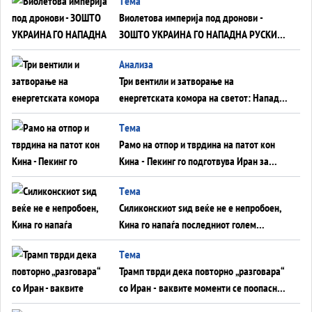
Tема
Виолетова империја под дронови -
ЗОШТО УКРАИНА ГО НАПАДНА РУСКИОТ
WILDBERRIES
Aнализа
Три вентили и затворање на
енергетската комора на светот: Нападот
во Суец најавува глобален енергетски
Tема
инфаркт?
Рамо на отпор и тврдина на патот кон
Кина - Пекинг го подготвува Иран за
американска копнена инвазија
Tема
Силиконскиот ѕид веќе не е непробоен,
Кина го напаѓа последниот голем
монопол на Западот?
Tема
Трамп тврди дека повторно „разговара“
со Иран - ваквите моменти се поопасни
од отворените закани