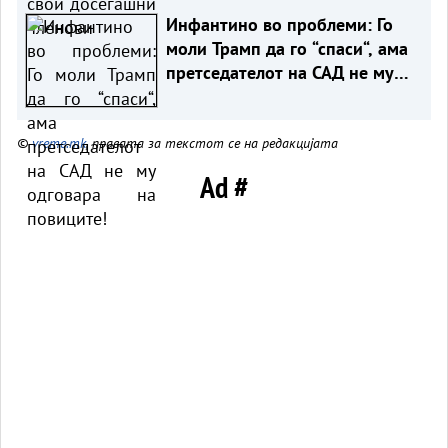
Инфантино во проблеми: Го
моли Трамп да го “спаси“, ама
претседателот на САД не му
одговара на повиците!
©
vreme.mk
, правата за текстот се на редакцијата
Ad #