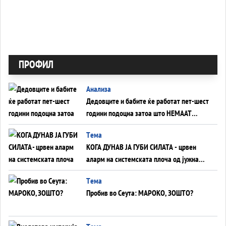
ПРОФИЛ
Анализа
Дедовците и бабите ќе работат пет-шест
години подоцна затоа што НЕМААТ
ВНУЦИ ДА ГИ ЗАМЕНАТ
Tема
КОГА ДУНАВ ЈА ГУБИ СИЛАТА - црвен
аларм на системската плоча од јужна
Германија до Црното Море...
Tема
Пробив во Сеута: МАРОКО, ЗОШТО?