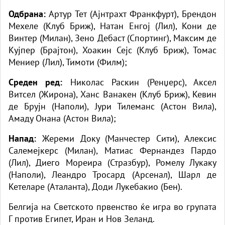
Одбрана:
Артур Тет (Ајнтрахт Франкфурт), Брендон
Мехеле (Клуб Бриж), Натан Енгој (Лил), Кони де
Винтер (Милан), Зено Дебаст (Спортинг), Максим де
Кујпер (Брајтон), Хоакин Сејс (Клуб Бриж), Томас
Мениер (Лил), Тимоти (Филм);
Среден ред:
Николас Раскин (Ренџерс), Аксел
Витсел (Жирона), Ханс Ванакен (Клуб Бриж), Кевин
де Брујн (Наполи), Јури Тилеманс (Астон Вила),
Амаду Онана (Астон Вила);
Напад:
Жереми Доку (Манчестер Сити), Алексис
Салемејкерс (Милан), Матиас Фернандез Пардо
(Лил), Диего Мореира (Стразбур), Ромелу Лукаку
(Наполи), Леандро Тросард (Арсенал), Шарл де
Кетеларе (Аталанта), Доди Лукебакио (Бен).
Белгија на Светското првенство ќе игра во групата
Г против Египет, Иран и Нов Зеланд.