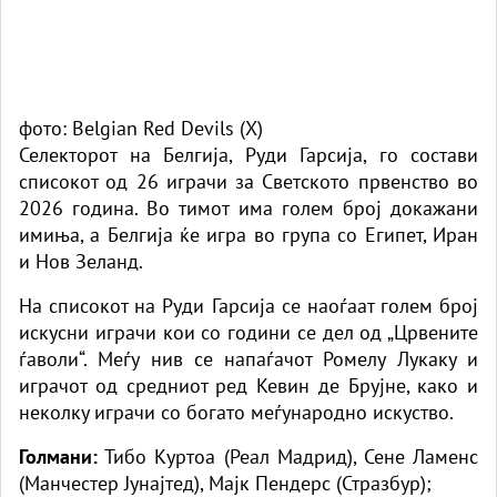
фото: Belgian Red Devils (X)
Селекторот на Белгија, Руди Гарсија, го состави
списокот од 26 играчи за Светското првенство во
2026 година. Во тимот има голем број докажани
имиња, а Белгија ќе игра во група со Египет, Иран
и Нов Зеланд.
На списокот на Руди Гарсија се наоѓаат голем број
искусни играчи кои со години се дел од „Црвените
ѓаволи“. Меѓу нив се напаѓачот Ромелу Лукаку и
играчот од средниот ред Кевин де Брујне, како и
неколку играчи со богато меѓународно искуство.
Голмани:
Тибо Куртоа (Реал Мадрид), Сене Ламенс
(Манчестер Јунајтед), Мајк Пендерс (Стразбур);