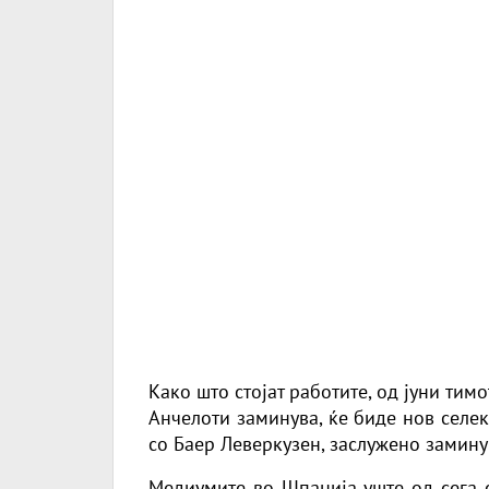
Како што стојат работите, од јуни тим
Анчелоти заминува, ќе биде нов селек
со Баер Леверкузен, заслужено замин
Медиумите во Шпанија уште од сега с