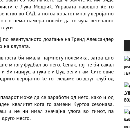
 листи е Лука Модриќ. Управата наводно ќе го
венство во САД, а потоа хрватот многу веројатно
лонсо нема намера повеќе да го чува ветеранот
слуги.
ој по евентуалното доаѓање на Тренд Александер
о на клупата.
јавноста би имала најмногу полемика, затоа што
те многу фудбал во него. Сепак, тој не би сакал
 и Виницијус, а тука е и Џуд Белингам. Сите овие
Родриго веројатно ќе го гледаме во друг клуб од
пазарот може да се заработи од него, како и од
ден квалитет кога го замени Куртоа сезонава.
аш и не ни имал значајна улога во тимот, па
 друго место.