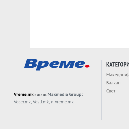
КАТЕГОР
Македониј
Балкан
Свет
Vreme.mk
Maxmedia Group:
е дел од
Vecer.mk
,
Vesti.mk
, и
Vreme.mk