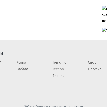
ИИ
а
Живот
Trending
Спорт
Забава
Techno
Профил
Бизнис
2026
© Vreme.mk, сите права задржани