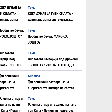
што НЕМААТ ВНУЦИ ДА ГИ
Tема
ЗАМЕНАТ
КОГА ДУНАВ ЈА ГУБИ СИЛАТА -
црвен аларм на системската
плоча од јужна Германија до
Tема
Црното Море...
Пробив во Сеута: МАРОКО,
ЗОШТО?
Tема
Виолетова империја под дронови
- ЗОШТО УКРАИНА ГО НАПАДНА
РУСКИОТ WILDBERRIES
Aнализа
Три вентили и затворање на
енергетската комора на светот:
Нападот во Суец најавува
Tема
глобален енергетски инфаркт?
Рамо на отпор и тврдина на патот
кон Кина - Пекинг го подготвува