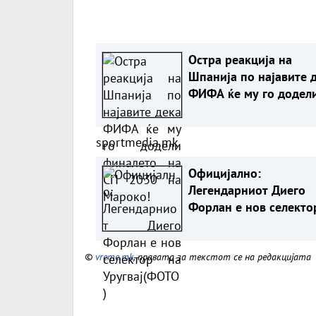
Остра реакција на
Шпанија по најавите 
ФИФА ќе му го додел
финалето на СП 2030 
Мароко!
sportmedia.mk
Официјално:
Легендарниот Диего
Форлан е нов селекто
Уругвај(ФОТО)
©
vreme.mk
, правата за текстот се на редакцијата