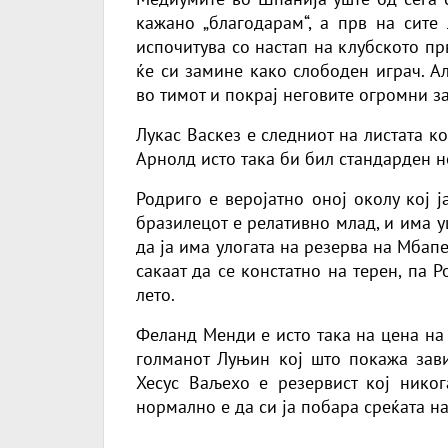
кажано „благодарам“, а прв на сите
испочитува со настап на клубското пр
ќе си замине како слободен играч. А
во тимот и покрај неговите огромни за
Лукас Васкез е следниот на листата к
Арнолд исто така би бил стандарден н
Родриго е веројатно оној околу кој 
бразилецот е релативно млад, и има уш
да ја има улогата на резерва на Мбапе
сакаат да се констатно на терен, па 
лето.
Феланд Менди е исто така на цена на 
голманот Луњин кој што покажа зави
Хесус Ваљехо е резервист кој никог
нормално е да си ја побара среќата на