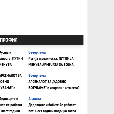
ПРОФИЛ
Вечер тема
Русија и реалноста: ПУТИН ЈА
МЕНУВА АРМИЈАТА ЗА ВОЈНА
ШТО ОСТАНУВА БЕЗ ФРОНТ
Вечер тема
АРСЕНАЛОТ ЗА „УДОБНО
ВОЈУВАЊЕ“ е исцрпен - што сега?
Анализа
Дедовците и бабите ќе работат
пет-шест години подоцна затоа