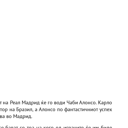
от на Реал Мадрид ќе го води Чаби Алонсо. Карло
тор на Бразил, а Алонсо по фантастичниот успех
ува во Мадрид.
е бават со тоа на кого од играчите ќе им биде