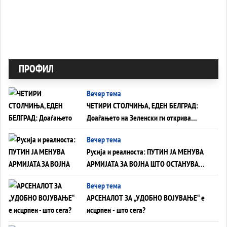
ПРОФИЛ
Вечер тема
ЧЕТИРИ СТОЛЧИЊА, ЕДЕН БЕЛГРАД:
Доаѓањето на Зеленски ги открива
тајните на политиката на балансирање
Вечер тема
на Вучиќ
Русија и реалноста: ПУТИН ЈА МЕНУВА
АРМИЈАТА ЗА ВОЈНА ШТО ОСТАНУВА
БЕЗ ФРОНТ
Вечер тема
АРСЕНАЛОТ ЗА „УДОБНО ВОЈУВАЊЕ“ е
исцрпен - што сега?