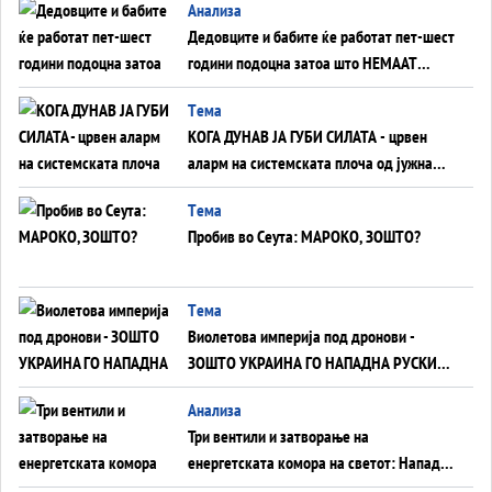
Анализа
Дедовците и бабите ќе работат пет-шест
години подоцна затоа што НЕМААТ
ВНУЦИ ДА ГИ ЗАМЕНАТ
Tема
КОГА ДУНАВ ЈА ГУБИ СИЛАТА - црвен
аларм на системската плоча од јужна
Германија до Црното Море...
Tема
Пробив во Сеута: МАРОКО, ЗОШТО?
Tема
Виолетова империја под дронови -
ЗОШТО УКРАИНА ГО НАПАДНА РУСКИОТ
WILDBERRIES
Aнализа
Три вентили и затворање на
енергетската комора на светот: Нападот
во Суец најавува глобален енергетски