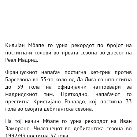
Килијан Мбапе го урна рекордот по бројот на
постигнати голови во првата сезона во дресот на
Реал Мадрид.
Францускиот напаѓач постигна хет-трик против
Барселона во 35-то коло од Ла Лига со што стигна
до 39 гола на официјални натпревари за
мадридскиот тим. Претходно, напаѓачот го
престигна Кристијано Роналдо, кој постигна 33
гола во својата дебитантска сезона.
На тој начин Мбапе го урна рекордот на Иван
Заморано. Чилеанецот во дебитантска сезона во
1992/93 постигна 37 гола.