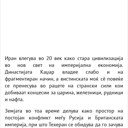
Иран влегува во 20 век како стара цивилизација
во нов свет на империјална економија.
Династијата Каџар владее слабо и на
фрагментиран начин, а вистинската моќ сè повеќе
се пренесува во рацете на странски сили кои
добиваат концесии за царина, железници, рудници
и нафта.
Земјата во тоа време делува како простор на
постојан конфликт меѓу Русија и Британската
империја, при што Техеран се обидува да го зачува