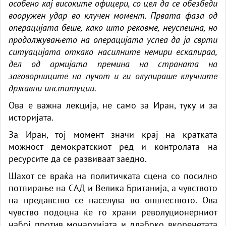
особено кај високите офицери, со цел да се обезбеди
вооружен удар во клучен момент. Првата фаза од
операцијата беше, како што рековме, неуспешна, но
продолжувањето на операцијата успеа да ја сврти
ситуацијата откако насилните немири ескалираа,
дел од армијата премина на страната на
заговорниците на пучот и ги окупираше клучните
државни институции.
Ова е важна лекција, не само за Иран, туку и за
историјата.
За Иран, тој момент значи крај на кратката
можност демократскиот ред и контролата на
ресурсите да се развиваат заедно.
Шахот се враќа на политичката сцена со посилно
потпирање на САД и Велика Британија, а чувството
на предавство се населува во општеството. Ова
чувство подоцна ќе го храни револуционерниот
набој против монархијата и длабоко вкоренетата