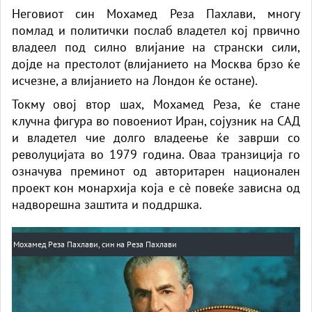
Неговиот син Мохамед Реза Пахлави, многу
помлад и политички послаб владетел кој првично
владеел под силно влијание на странски сили,
дојде на престолот (влијанието на Москва брзо ќе
исчезне, а влијанието на Лондон ќе остане).
Токму овој втор шах, Мохамед Реза, ќе стане
клучна фигура во повоениот Иран, сојузник на САД
и владетел чие долго владеење ќе заврши со
револуцијата во 1979 година. Оваа транзиција го
означува преминот од авторитарен национален
проект кон монархија која е сè повеќе зависна од
надворешна заштита и поддршка.
Мохамед Реза Пахлави, син на Реза Пахлави