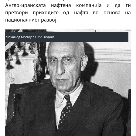
Англо-иранската нафтена компанија и да ги
претвори приходите од нафта во основа на
националниот развој.
Мохамед Мосадег 1951 година.