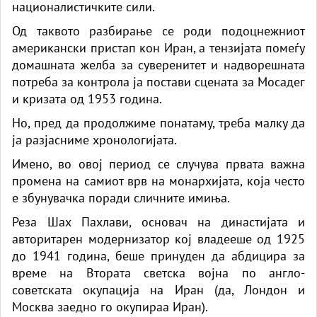
националистичките сили.
Од таквото разбирање се роди подоцнежниот
американски пристап кон Иран, а тензијата помеѓу
домашната желба за суверенитет и надворешната
потреба за контрола ја постави сцената за Мосадег
и кризата од 1953 година.
Но, пред да продолжиме понатаму, треба малку да
ја разјасниме хронологијата.
Имено, во овој период се случува првата важна
промена на самиот врв на монархијата, која често
е збунувачка поради сличните имиња.
Реза Шах Пахлави, основач на династијата и
авторитарен модернизатор кој владееше од 1925
до 1941 година, беше принуден да абдицира за
време на Втората светска војна по англо-
советската окупација на Иран (да, Лондон и
Москва заедно го окупираа Иран).