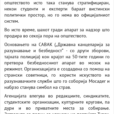
општеството исто така станува стратифициран,
некои студенти и експерти бараат вистински
политички простор, но го нема во официјалниот
систем.
Во исто време, шахот гради апарат за надзор што
продира во секоја пора на општеството.
Основањето на САВАК („Државна канцеларија за
разузнавање и безбедност“ - со други зборови,
тајната полиција) кон крајот на 50-тите години го
претвора безбедносниот апарат во мозок на
режимот. Организацијата е создадена со помош на
странски советници, го користи искуството на
разузнавачките служби што го соборија Мосадег и
набрзо станува симбол на страв.
Агенцијата влегува во редакциите, синдикатите,
студентските организации, културните кругови, па
дури и во приватните места за собирање.