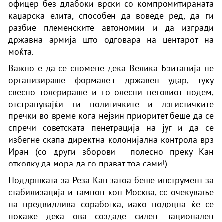
офицер без длабоки врски со компромитираната
каџарска елита, способен да воведе ред, да ги
разбие племенските автономии и да изгради
државна армија што одговара на центарот на
моќта.
Важно е да се спомене дека Велика Британија не
организираше формален државен удар, туку
свесно толерираше и го олесни неговиот подем,
отстранувајќи ги политичките и логистичките
пречки во време кога нејзин приоритет беше да се
спречи советската пенетрација на југ и да се
избегне скапа директна колонијална контрола врз
Иран (со други зборови - полесно преку Кан
отколку да мора да го прават тоа сами!).
Поддршката за Реза Кан затоа беше инструмент за
стабилизација и тампон кон Москва, со очекување
на предвидлива соработка, иако подоцна ќе се
покаже дека ова создаде силен национален