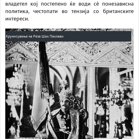
владетел кој постепено ќе води сè понезависна
политика, честопати во тензија со британските
интереси.
Крунисување на Реза Шах Пахлави