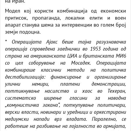
на Иран.
Модел кој користи комбинација од економски
притисок, пропаганда, локални елити и воен
апарат станува шема за интервенции во голем број
земји подоцна.
* Операцијата Ајакс беше тајна разузнавачка
операција спроведена заеднички во 1953 година од
страна на американската ЦИА и британската МИ6
со цел соборување на Мосадек. Операцијата
комбинираше класични методи на политичка
дестабилизација: финансирање и организирање
улични немири, платени демонстрации,
поттикнување насилство и хаос во Техеран,
систематско ширење гласини за наводна
„комунистичка закана“, поткупување политичари,
верски власти, новинари и уредници и оркестрирани
медиумски напади врз владата. Паралелно, се
работеше на разбивање на лојалноста во армијата,