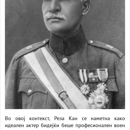
Во овој контекст, Реза Кан се наметна како
идеален актер бидејќи беше професионален воен