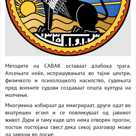
Методите на САВАК оставаат длабока трага.
Апсењата ноќе, испрашувањата во тајни центри,
физичкото и психолошкото насилство, судењата
пред воените судови создаваат општа култура на
молчење.
Многумина избираат да емигрираат, други одат во
внатрешен егзил и се повлекуваат од јавниот
живот. Дури и таму каде што нема отворен прогон,
постои постојана свест дека секој разговор може
да заврши во досие.