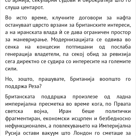
слуша центарот.
Во исто време, клучните договори за нафта
остануваат цврсто врзани за британските интереси,
а на иранската влада ѝ се дава ограничен простор
за маневрирање. Модернизацијата се одвива во
сенка на концесии потпишани од послаба
генерација владетели, па секој обид за ревизија
сега директно се судира со интересите на големите
сили.
Но, зошто, прашувате, Британија воопшто го
поддржа Реза?
Британската поддршка произлезе од ладна
империјална пресметка во време кога, по Првата
светска војна, Иран беше политички
фрагментиран, економски исцрпен и безбедносно
нефункционален, а повлекувањето на Империјална
Русија остави вакуум што Лондон го сметаше за