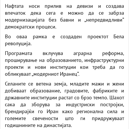
Нафтата носи прилив на девизи и создава
впечаток дека сега е можно да се забрза
модернизацијата без бавни и „непредвидливи“
демократски процеси.
Во оваа рамка е создаден проектот Бела
револуција.
Програмата вклучува аграрна реформа,
проширување на образованието, инфраструктурни
проекти и нови институции кои треба да го
обликуваат „модерниот Иранец“.
Селаните се ветена земја, младите мажи и жени
добиваат образование, градовите, фабриките и
државните институции растат со брзо темпо. Шахот
сака да зборува за индустриски постројки,
брендирајќи го Иран како регионална сила и
големите свечености што ги придружуваат
годишнините на династијата.