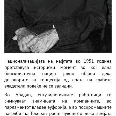
Национализацијата на нафтата во 1951 година
претставува историски момент во кој една
блискоисточна нација јавно објави дека
договорите за концесија од ерата на слабите
владетели повеќе не се валидни.
Во Абадан, ентузијастичните работници ги
симнуваат знамињата на компаниите, во
парламентот владее еуфорија, а во посиромашните
населби на Техеран расте чувството дека земјата