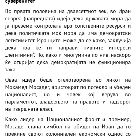
суверенитет
Во првата половина на дваесеттиот век, во Иран
созреа (напредната) идеја дека државата мора да
ја преземе контролата врз сопствените ресурси и
дека политичката моќ мора да има демократски
легитимитет. Иранците, може да се каже, заклучија
дека тоа ќе ги направи нивните интереси
„легитимни“. Но, како и многумина по нив, наскоро
ќе откријат дека демократијата не функционира
така...
Оваа идеја беше отелотворена во ликот на
Мохамед Мосадег, аристократ по потекло и убеден
националист, но и човек кој верува во
парламентот, владеењето на правото и надзорот
на извршната власт.
Како лидер на Националниот фронт и премиер,
Мосадег стана симбол на обидот на Иран да го
прекине својот колонијален економски однос со