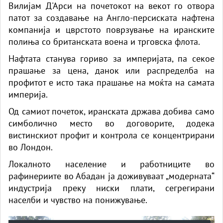
Вилијам Д'Арси на почетокот на векот го отвора
патот за создавање на Англо-персиската нафтена
компанија и цврстото поврзување на иранските
полиња со британската воена и трговска флота.
Нафтата станува гориво за империјата, па секое
прашање за цена, данок или распределба на
профитот е исто така прашање на моќта на самата
империја.
Од самиот почеток, иранската држава добива само
симболично место во договорите, додека
вистинскиот профит и контрола се концентрирани
во Лондон.
Локалното население и работниците во
рафинериите во Абадан ја доживуваат „модерната“
индустрија преку ниски плати, сегрегирани
населби и чувство на понижување.