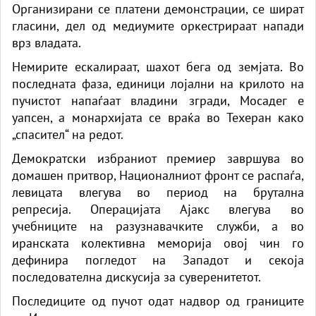
Организирани се платени демонстрации, се шират
гласини, дел од медиумите оркестрираат напади
врз владата.
Немирите ескалираат, шахот бега од земјата. Во
последната фаза, единици лојални на крилото на
пучистот напаѓаат владини згради, Мосадег е
уапсен, а монархијата се враќа во Техеран како
„спасител“ на редот.
Демократски избраниот премиер завршува во
домашен притвор, Националниот фронт се распаѓа,
левицата влегува во период на брутална
репресија. Операцијата Ајакс влегува во
учебниците на разузнавачките служби, а во
иранската колективна меморија овој чин го
дефинира погледот на Западот и секоја
последователна дискусија за суверенитетот.
Последиците од пучот одат надвор од границите