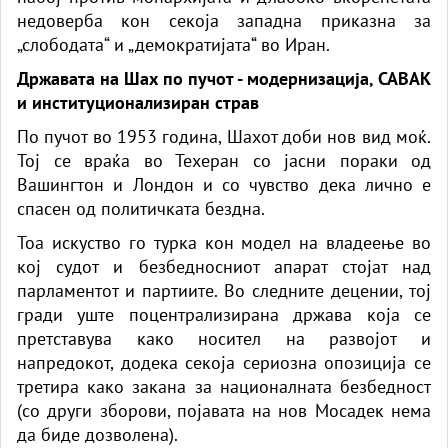
недоверба кон секоја западна приказна за
„слободата“ и „демократијата“ во Иран.
Државата на Шах по пучот - модернизација, САВАК
и институционализиран страв
По пучот во 1953 година, Шахот доби нов вид моќ.
Тој се враќа во Техеран со јасни пораки од
Вашингтон и Лондон и со чувство дека лично е
спасен од политичката бездна.
Тоа искуство го турка кон модел на владеење во
кој судот и безбедносниот апарат стојат над
парламентот и партиите. Во следните децении, тој
гради уште поцентрализирана држава која се
претставува како носител на развојот и
напредокот, додека секоја сериозна опозиција се
третира како закана за националната безбедност
(со други зборови, појавата на нов Мосадек нема
да биде дозволена).