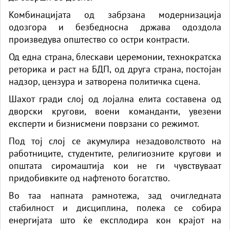
Комбинацијата од забрзана модернизација
одозгора и безбедносна држава одоздола
произведува општество со остри контрасти.
Од една страна, блескави церемонии, технократска
реторика и раст на БДП, од друга страна, постојан
надзор, цензура и затворена политичка сцена.
Шахот гради слој од лојална елита составена од
дворски кругови, воени команданти, увезени
експерти и бизнисмени поврзани со режимот.
Под тој слој се акумулира незадоволството на
работниците, студентите, религиозните кругови и
општата сиромаштија кои не ги чувствуваат
придобивките од нафтеното богатство.
Во таа напната рамнотежа, зад очигледната
стабилност и дисциплина, полека се собира
енергијата што ќе експлодира кон крајот на