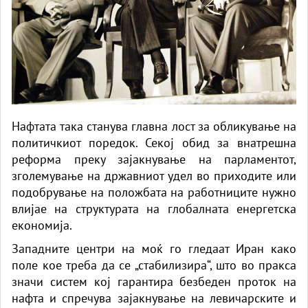
Нафтата така станува главна лост за обликување на
политичкиот поредок. Секој обид за внатрешна
реформа преку зајакнување на парламентот,
зголемување на државниот удел во приходите или
подобрување на положбата на работниците нужно
влијае на структурата на глобалната енергетска
економија.
Западните центри на моќ го гледаат Иран како
поле кое треба да се „стабилизира“, што во пракса
значи систем кој гарантира безбеден проток на
нафта и спречува зајакнување на левичарските и