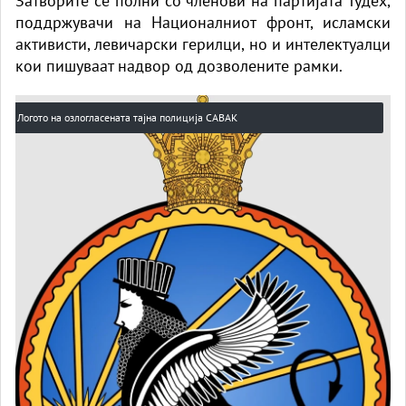
Затворите се полни со членови на партијата Тудех,
поддржувачи на Националниот фронт, исламски
активисти, левичарски герилци, но и интелектуалци
кои пишуваат надвор од дозволените рамки.
Логото на озлогласената тајна полиција САВАК