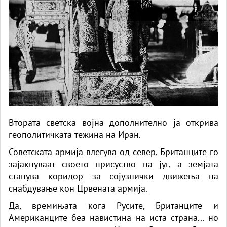
Втората светска војна дополнително ја открива
геополитичката тежина на Иран.
Советската армија влегува од север, Британците го
зајакнуваат своето присуство на југ, а земјата
станува коридор за сојузнички движења на
снабдување кон Црвената армија.
Да, времињата кога Русите, Британците и
Американците беа навистина на иста страна... но