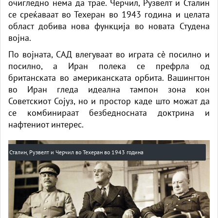
очигледно нема да трае. Черчил, Рузвелт и Сталин
се среќаваат во Техеран во 1943 година и целата
област добива нова функција во новата Студена
војна.
По војната, САД влегуваат во играта сè посилно и
посилно, а Иран полека се префрла од
британската во американската орбита. Вашингтон
во Иран гледа идеална тампон зона кон
Советскиот Сојуз, но и простор каде што можат да
се комбинираат безбедносната доктрина и
нафтениот интерес.
Сталин, Рузвелт и Черчил во Техеран во 1943 година