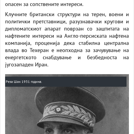
опасен за сопствените интереси.
Клучните британски структури на терен, воени и
политички претставници, разузнавачки кругови и
дипломатскиот апарат поврзан со заштитата на
нафтените интереси на Англо-персиската нафтена
компанија, проценија дека стабилна централна
влада во Техеран е неопходна за зачувување на
енергетското снабдување и безбедноста на
југозападен Иран.
Реза Шах 1931 година.