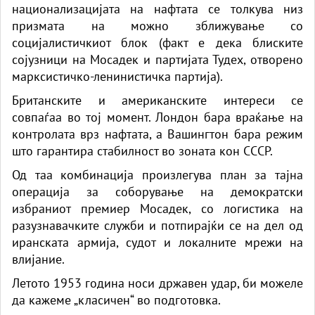
национализацијата на нафтата се толкува низ
призмата на можно зближување со
социјалистичкиот блок (факт е дека блиските
сојузници на Мосадек и партијата Тудех, отворено
марксистичко-ленинистичка партија).
Британските и американските интереси се
совпаѓаа во тој момент. Лондон бара враќање на
контролата врз нафтата, а Вашингтон бара режим
што гарантира стабилност во зоната кон СССР.
Од таа комбинација произлегува план за тајна
операција за соборување на демократски
избраниот премиер Мосадек, со логистика на
разузнавачките служби и потпирајќи се на дел од
иранската армија, судот и локалните мрежи на
влијание.
Летото 1953 година носи државен удар, би можеле
да кажеме „класичен“ во подготовка.