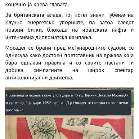
конечно ја крева главата.
За британската влада, тој потег значи губење на
клучно енергетско упориште, па затоа следат
правни битки, блокада на иранската нафта и
интензивна дипломатска кампања.
Мосадег се брани пред меѓународните судови, се
однесува како достоен претставник на држава која
бара еднакви правила и со своите настапи ги
добива симпатиите на широк спектар
антиколонијални движења.
Пропагандата играше важна улога дури и тогаш. Весник „Техеран Мосавар“ -
издание од 4 јануари 1952 година: „Д-р Мосадег се соочува со политички
проблеми“