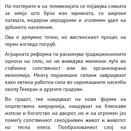
На постерите и на телевизијата се појавува сликата
за земја што брза кон иднината, со широки
патишта, модерни аеродроми и зголемен удел на
урбаното население.
Ова е делумно точно, но вистинскиот процес на
терен изгледа погруб.
Аграрната реформа ги раскинува традиционалните
односи на село, но не воведува милиони луѓе во
стабилна сопственост или во организирана
економија. Многу поранешни селани завршуваат
како евтина работна сила во сиромашните населби
околу Техеран и другите градови.
Во градот, тие наидуваат на нови форми на
општествена хиерархија, наидуваат на блескави
излози и богатство на дворот, но и на огромен јаз
помеѓу сопствениот секојдневен живот и животот
на тесна елита. Пообразованиот слој на