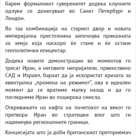
барем формалниот суверенитет додека клучните
одлуки се донесуваат во Санкт Петербург и
Лондон.
Во таа комбинација на стариот двор и новата
империјална престолнина започнува приказната
за земја која наскоро ќе стане и ќе остане
геополитички епицентар.
Додека новите демонстрации во моментов го
тресат Иран, а неговите непријатели, првенствено
САД и Израел, бараат да ја искористат кризата за
евентуална „промена на режимот“, ова е идеален
момент да се вратиме малку назад и да го
погледнеме Иран во поширока смисла.
Откривањето на нафта на почетокот на векот го
претвора Иран во стратешки влог што ги
надминува регионалните граници.
Концесијата што ја доби британскиот претприемач