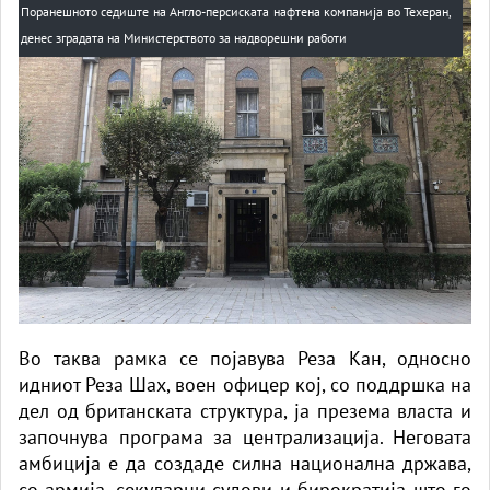
Поранешното седиште на Англо-персиската нафтена компанија во Техеран,
денес зградата на Министерството за надворешни работи
Во таква рамка се појавува Реза Кан, односно
идниот Реза Шах, воен офицер кој, со поддршка на
дел од британската структура, ја презема власта и
започнува програма за централизација. Неговата
амбиција е да создаде силна национална држава,
со армија, секуларни судови и бирократија што го