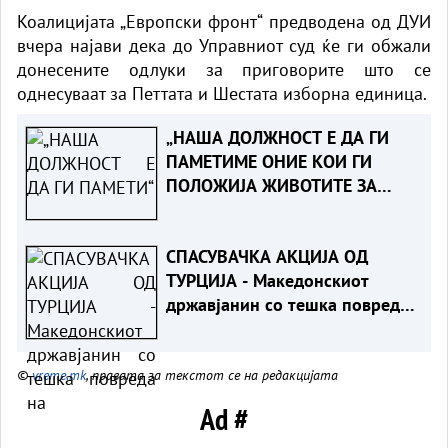
Коалицијата „Европски фронт“ предводена од ДУИ
вчера најави дека до Управниот суд ќе ги обжали
донесените одлуки за приговорите што се
однесуваат за Петтата и Шестата изборна единица.
„НАША ДОЛЖНОСТ Е ДА ГИ
ПАМЕТИМЕ ОНИЕ КОИ ГИ
ПОЛОЖИЈА ЖИВОТИТЕ ЗА
ТАТКОВИНАТА“ - Порача
Мицкоски за 25-годишнината
СПАСУВАЧКА АКЦИЈА ОД
од Карпалак
ТУРЦИЈА - Македонскиот
државјанин со тешка повреда
на `рбетот транспортиран на
КАРИЛ
©
vreme.mk
, правата за текстот се на редакцијата
Ad #