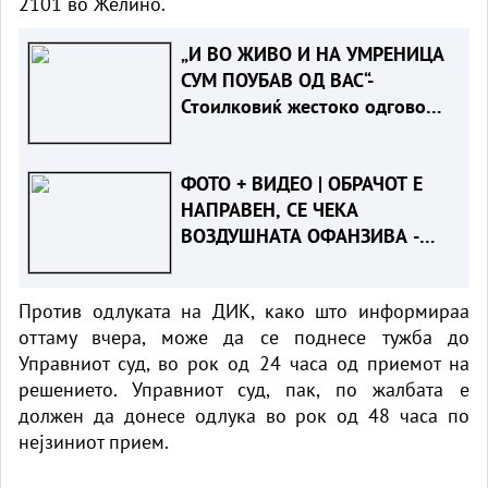
2101 во Желино.
„И ВО ЖИВО И НА УМРЕНИЦА
СУМ ПОУБАВ ОД ВАС“-
Стоилковиќ жестоко одговори
на „умреницата“ што ја објави
СДСМ
ФОТО + ВИДЕО | ОБРАЧОТ Е
НАПРАВЕН, СЕ ЧЕКА
ВОЗДУШНАТА ОФАНЗИВА -
Пожарот во Сопиште под
контрола на земја, се
Против одлуката на ДИК, како што информираа
спремаат „ер - тракторите““
оттаму вчера, може да се поднесе тужба до
Управниот суд, во рок од 24 часа од приемот на
решението. Управниот суд, пак, по жалбата е
должен да донесе одлука во рок од 48 часа по
нејзиниот прием.