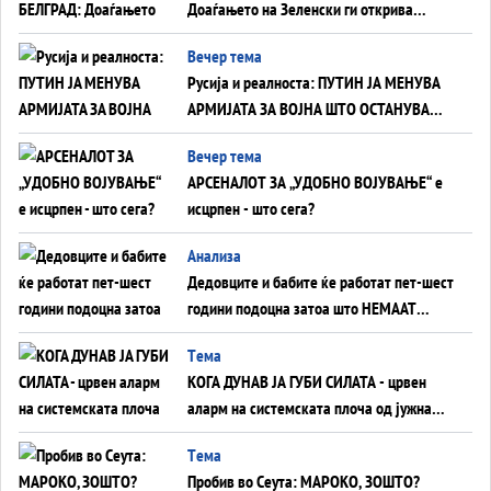
Доаѓањето на Зеленски ги открива
тајните на политиката на балансирање
Вечер тема
на Вучиќ
Русија и реалноста: ПУТИН ЈА МЕНУВА
АРМИЈАТА ЗА ВОЈНА ШТО ОСТАНУВА
БЕЗ ФРОНТ
Вечер тема
АРСЕНАЛОТ ЗА „УДОБНО ВОЈУВАЊЕ“ е
исцрпен - што сега?
Анализа
Дедовците и бабите ќе работат пет-шест
години подоцна затоа што НЕМААТ
ВНУЦИ ДА ГИ ЗАМЕНАТ
Tема
КОГА ДУНАВ ЈА ГУБИ СИЛАТА - црвен
аларм на системската плоча од јужна
Германија до Црното Море...
Tема
Пробив во Сеута: МАРОКО, ЗОШТО?