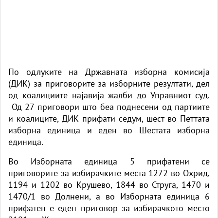
По одлуките на Државната изборна комисија
(ДИК) за приговорите за изборните резултати, дел
од коалициите најавија жалби до Управниот суд.
Од 27 приговори што беа поднесени од партиите
и коалиците, ДИК прифати седум, шест во Петтата
изборна единица и еден во Шестата изборна
единица.
Во Изборната единица 5 прифатени се
приговорите за избирачките места 1272 во Охрид,
1194 и 1202 во Крушево, 1844 во Струга, 1470 и
1470/1 во Долнени, а во Изборната единица 6
прифатен е еден приговор за избирачкото место