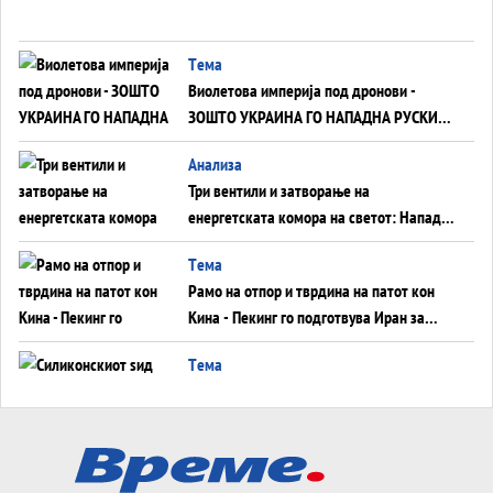
Tема
Виолетова империја под дронови -
ЗОШТО УКРАИНА ГО НАПАДНА РУСКИОТ
WILDBERRIES
Aнализа
Три вентили и затворање на
енергетската комора на светот: Нападот
во Суец најавува глобален енергетски
Tема
инфаркт?
Рамо на отпор и тврдина на патот кон
Кина - Пекинг го подготвува Иран за
американска копнена инвазија
Tема
Силиконскиот ѕид веќе не е непробоен,
Кина го напаѓа последниот голем
монопол на Западот?
Tема
Трамп тврди дека повторно „разговара“