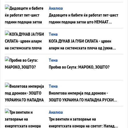
Анализа
Дедовците и бабите ќе работат пет-шест
години подоцна затоа што НЕМААТ
ВНУЦИ ДА ГИ ЗАМЕНАТ
Tема
КОГА ДУНАВ ЈА ГУБИ СИЛАТА - црвен
аларм на системската плоча од јужна
Германија до Црното Море...
Tема
Пробив во Сеута: МАРОКО, ЗОШТО?
Tема
Виолетова империја под дронови -
ЗОШТО УКРАИНА ГО НАПАДНА РУСКИОТ
WILDBERRIES
Aнализа
Три вентили и затворање на
енергетската комора на светот: Нападот