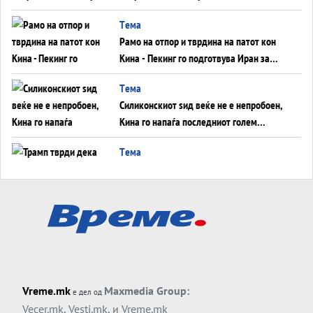
во Суец најавува глобален енергетски
Tема
инфаркт?
Рамо на отпор и тврдина на патот кон
Кина - Пекинг го подготвува Иран за
американска копнена инвазија
Tема
Силиконскиот ѕид веќе не е непробоен,
Кина го напаѓа последниот голем
монопол на Западот?
Tема
Трамп тврди дека повторно „разговара“
со Иран - ваквите моменти се поопасни
од отворените закани
Tема
ДЛАБОКО УДОЛУ: Сметководствените
трикови што го соборија ЕНРОН ги
применуваат гигантите за ВИ
Tема
Vreme.mk
Maxmedia Group:
е дел од
АТОМСКО ДОМИНО НА БЛИСКИОТ
Vecer.mk
,
Vesti.mk
, и
Vreme.mk
ИСТОК