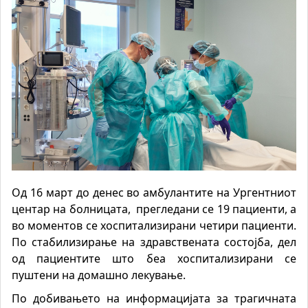
Од 16 март до денес во амбулантите на Ургентниот
центар на болницата,
прегледани се 19 пациенти, а
во моментов се хоспитализирани четири пациенти.
По стабилизирање на здравствената состојба, дел
од пациентите што беа хоспитализирани се
пуштени на домашно лекување.
По
добивањето
н
а информацијата за трагичната