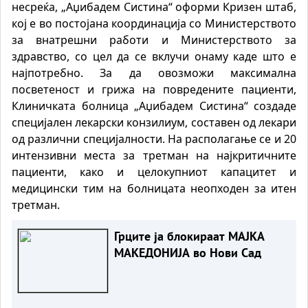
несреќа, „Аџибадем Систина“ оформи Кризен штаб
,
кој
е
во постојана координација со
Министерството
за внатрешни работи и
Министерството за
здравство
, со цел да се вклучи онаму каде што е
најпотребно
.
За да овозможи максимална
посветеност и грижа на повредените пациенти,
Клиничката болница „Аџибадем Систина“ создаде
специјален лекарски конзилиум
,
составен од лекари
од различни специјалности
.
На располагање се
и
20
интензивни места за третман на најкритичните
пациенти, како и целокупниот капацитет и
медиц
и
нски тим на болницата неопходен за итен
третман
.
Грците ја блокираат МАЈКА
МАКЕДОНИЈА во Нови Сад