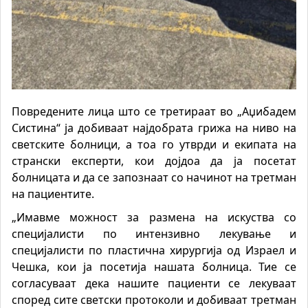
Повредените лица што се третираат во „Аџибадем
Систина“ ја добиваат најдобрата грижа на ниво на
светските болници, а тоа го утврди и екипата на
странски експерти, кои дојдоа да ја посетат
болницата и да се запознаат со начинот на третман
на пациентите.
„Имавме можност за размена на искуства со
специјалисти по интензивно лекување и
специјалисти по пластична хирургија од Израел и
Чешка,
кои ја посетија нашата болница. Тие се
согласуваат дека нашите пациенти се лекуваат
според сите светски протоколи и добиваат третман