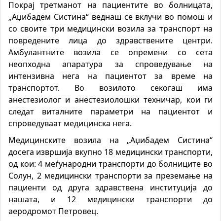
Покрај третманот на пациентите во болницата,
„Аџибадем Систина“ веднаш се вклучи во помош и
со своите т
ри медицински возила
за транспорт на
повр
e
дените лица до здравствените центри.
Амбулантните возила се опремени со сета
неопходна апаратура за спроведување на
интензивна нега на пациентот за време на
транспортот. Во возилото секогаш има
анестезиолог и анестезиолошки техничар, кои ги
следат виталните параметри на пациентот и
спроведуваат медицинска нега.
Медицинските возила на „Аџибадем Систина“
досега извршија вкупно 18 медицински транспорти,
од кои: 4 меѓународни транспорти до болниците во
Солун, 2 медицински транспорти за преземање на
пациенти од друга здравствена институција до
нашата, и 12 медицински транспорти до
аеродромот Петровец.