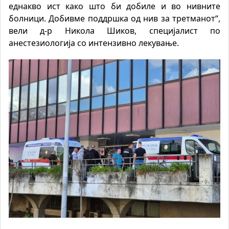
еднакво ист како што би добиле и во нивните
болници. Добивме поддршка од нив за третманот“,
вели д-р Никола Шиков, специјалист по
анестезиологија со интензивно лекување.