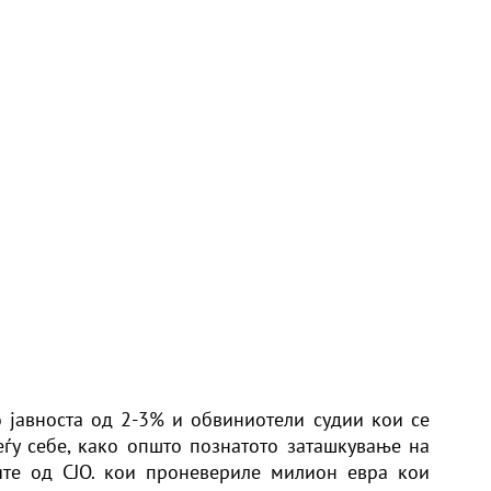
 јавноста од 2-3% и обвиниотели судии кои се
ѓу себе, како општо познатото заташкување на
ите од СЈО. кои проневериле милион евра кои