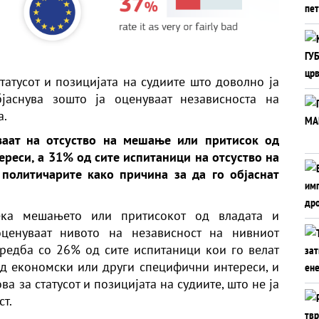
татусот и позицијата на судиите што доволно ја
бјаснува зошто ја оценуваат независноста на
а.
ваат на отсуство на мешање или притисок од
реси, а 31% од сите испитаници на отсуство на
политичарите како причина за да го објаснат
ека мешањето или притисокот од владата и
оценуваат нивото на независност на нивниот
редба со 26% од сите испитаници кои го велат
д економски или други специфични интереси, и
а за статусот и позицијата на судиите, што не ја
т.