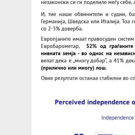
незаконски си ги поделиле меѓу себе, а
И, тие наши обвинители и судии, ба
Германија, Шведска или Италија. Тоа г
со 2-3% доверба.
Европјаните имаат правосуден систем 
Евробарометар
,
52% од граѓаните
нивната земја - во однос на независ
велат дека е „многу добар“, а 41% де
(прилично или многу) лош
.
Овие резултати останаа стабилни во с