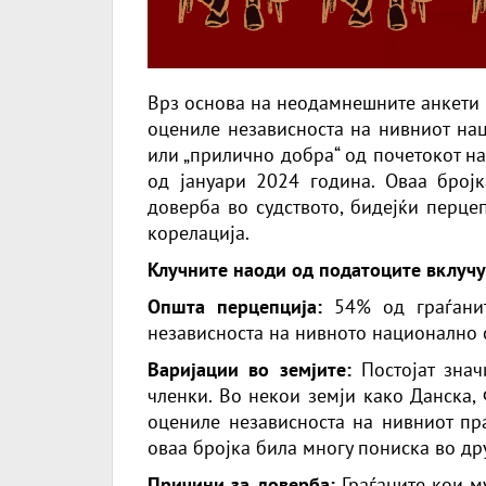
Врз основа на неодамнешните анкети 
оцениле независноста на нивниот нац
или „прилично добра“ од почетокот на
од јануари 2024 година. Оваа бројк
доверба во судството, бидејќи перце
корелација.
Клучните наоди од податоците вклучу
Општа перцепција:
54% од граѓанит
независноста на нивното национално с
Варијации во земјите:
Постојат знач
членки. Во некои земји како Данска,
оцениле независноста на нивниот пра
оваа бројка била многу пониска во дру
Причини за доверба:
Граѓаните кои му