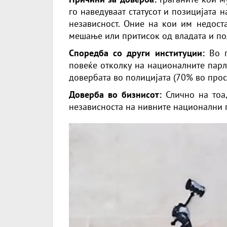
го наведуваат статусот и позицијата 
независност. Оние на кои им недост
мешање или притисок од владата и по
Споредба со други институции:
Во п
повеќе отколку на националните парл
довербата во полицијата (70% во просе
Доверба во бизнисот:
Слично на тоа,
независноста на нивните национални 