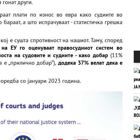
 гонат други.
раат плати по износ во евра како судиите во
о бараат, а што испрачуваат - статистичка грешка
кој е сушта спротивност на нашиот. Таму, според
 на ЕУ го оценуваат правосудниот систем во
носта на судовите и судиите - како добар
(11%
ка е „прилично добар“),
додека 37% велат дека е
поредба со јануари 2023 година.