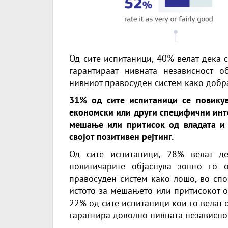
Од сите испитаници, 40% велат дека с
гарантираат нивната независност о
нивниот правосуден систем како добр
31% од сите испитаници се повику
економски или други специфични инте
мешање или притисок од владата и 
својот позитивен рејтинг.
Од сите испитаници, 28% велат д
политичарите објаснува зошто го 
правосуден систем како лошо, во спо
истото за мешањето или притисокот о
22% од сите испитаници кои го велат ов
гарантира доволно нивната независнос