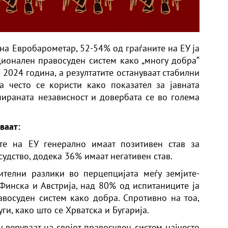
на Евробарометар, 52-54% од граѓаните на ЕУ ја
ионален правосуден систем како „многу добра“
 2024 година, а резултатите остануваат стабилни
а често се користи како показател за јавната
пираната независност и довербата се во голема
ваат:
е на ЕУ генерално имаат позитивен став за
удство, додека 36% имаат негативен став.
ителни разлики во перцепцијата меѓу земјите-
 Финска и Австрија, над 80% од испитаниците ја
восуден систем како добра. Спротивно на тоа,
ги, како што се Хрватска и Бугарија.
 веруваат на својот правосуден систем најчесто