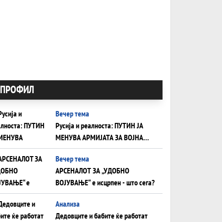
ПРОФИЛ
Вечер тема
Русија и реалноста: ПУТИН ЈА
МЕНУВА АРМИЈАТА ЗА ВОЈНА
ШТО ОСТАНУВА БЕЗ ФРОНТ
Вечер тема
АРСЕНАЛОТ ЗА „УДОБНО
ВОЈУВАЊЕ“ е исцрпен - што сега?
Анализа
Дедовците и бабите ќе работат