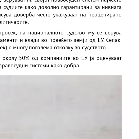
на судиите како доволно гарантирани за нивната
асува доверба често укажуваат на перцепирано
литичарите.
росек, на националното судство му се верува
аменти и влади во повеќето земји од ЕУ. Сепак,
к) е многу поголема отколку во судството.
 околу 50% од компаниите во ЕУ ја оценуваат
правосудни системи како добра.