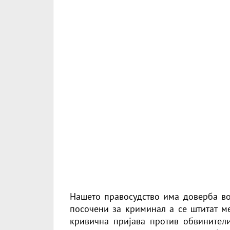
Нашето правосудство има доверба во
посочени за криминал а се штитат ме
кривична пријава против обвинител