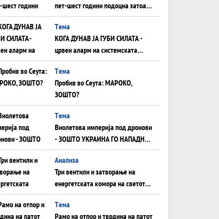
пет-шест години подоцна затоа
што НЕМААТ ВНУЦИ ДА ГИ
Tема
ЗАМЕНАТ
КОГА ДУНАВ ЈА ГУБИ СИЛАТА -
црвен аларм на системската
плоча од јужна Германија до
Tема
Црното Море...
Пробив во Сеута: МАРОКО,
ЗОШТО?
Tема
Виолетова империја под дронови
- ЗОШТО УКРАИНА ГО НАПАДНА
РУСКИОТ WILDBERRIES
Aнализа
Три вентили и затворање на
енергетската комора на светот:
Нападот во Суец најавува
Tема
глобален енергетски инфаркт?
Рамо на отпор и тврдина на патот