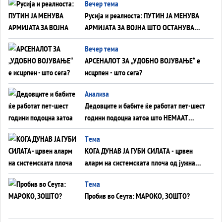
Вечер тема
на Вучиќ
Русија и реалноста: ПУТИН ЈА МЕНУВА
АРМИЈАТА ЗА ВОЈНА ШТО ОСТАНУВА
БЕЗ ФРОНТ
Вечер тема
АРСЕНАЛОТ ЗА „УДОБНО ВОЈУВАЊЕ“ е
исцрпен - што сега?
Анализа
Дедовците и бабите ќе работат пет-шест
години подоцна затоа што НЕМААТ
ВНУЦИ ДА ГИ ЗАМЕНАТ
Tема
КОГА ДУНАВ ЈА ГУБИ СИЛАТА - црвен
аларм на системската плоча од јужна
Германија до Црното Море...
Tема
Пробив во Сеута: МАРОКО, ЗОШТО?