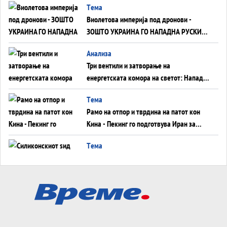
Tема
Виолетова империја под дронови -
ЗОШТО УКРАИНА ГО НАПАДНА РУСКИОТ
WILDBERRIES
Aнализа
Три вентили и затворање на
енергетската комора на светот: Нападот
во Суец најавува глобален енергетски
Tема
инфаркт?
Рамо на отпор и тврдина на патот кон
Кина - Пекинг го подготвува Иран за
американска копнена инвазија
Tема
Силиконскиот ѕид веќе не е непробоен,
Кина го напаѓа последниот голем
монопол на Западот?
Tема
Трамп тврди дека повторно „разговара“
со Иран - ваквите моменти се поопасни