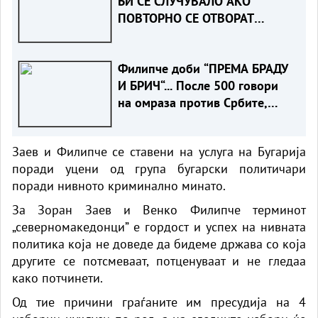
БИ СЕ СЛУЧУВАЛО АКО
ПОВТОРНО СЕ ОТВОРАТ
ХАШКИТЕ ПРЕДМЕТИ
Филипче доби “ПРЕМА БРАДУ
И БРИЧ“... После 500 говори
на омраза против Србите,
само годинава
Заев и Филипче се ставени на услуга на Бугарија
поради уцени од група бугарски политичари
поради нивното криминално минато.
За Зоран Заев и Венко Филипче терминот
„северномакедонци” е гордост и успех на нивната
политика која не доведе да бидеме држава со која
другите се потсмеваат, потценуваат и не гледаа
како потчинети.
Од тие причини граѓаните им пресудија на 4