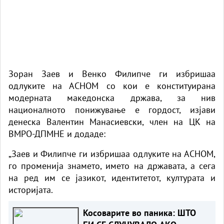
Зоран Заев и Венко Филипче ги избришаа
одлуките на АСНОМ со кои е конституирана
модерната македонска држава, за нив
националното понижување е гордост, изјави
денеска Валентин Манасиевски, член на ЦК на
ВМРО-ДПМНЕ и додаде:
„Заев и Филипче ги избришаа одлуките на АСНОМ,
го променија знамето, името на државата, а сега
на ред им се јазикот, идентитетот, културата и
историјата.
Косоварите во паника: ШТО