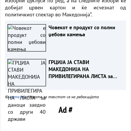
изборни цуклуси по ред, а на следните избори ќе
добијат црвен картон и ќе исчезнат од
политичкиот спектар во Македонија“.
Човекот е продукт со полни
џебови камења
ГРЦИЈА ЈА СТАВИ
МАКЕДОНИЈА НА
ПРИВИЛЕГИРАНА ЛИСТА за
даноци заедно со други 40
држави
©
vreme.mk
, правата за текстот се на редакцијата
Ad #