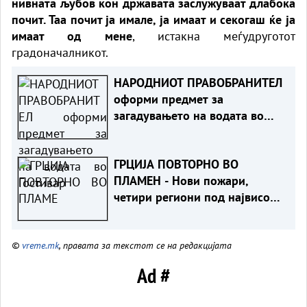
нивната љубов кон државата заслужуваат длабока
почит. Таа почит ја имале, ја имаат и секогаш ќе ја
имаат од мене
, истакна меѓудруготот
градоначалникот.
НАРОДНИОТ ПРАВОБРАНИТЕЛ
оформи предмет за
загадувањето на водата во
Гостивар
ГРЦИЈА ПОВТОРНО ВО
ПЛАМЕН - Нови пожари,
четири региони под највисок
ризик
©
vreme.mk
, правата за текстот се на редакцијата
Ad #