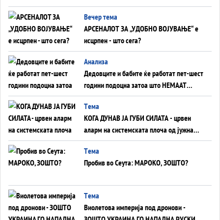
БЕЗ ФРОНТ
Вечер тема
АРСЕНАЛОТ ЗА „УДОБНО ВОЈУВАЊЕ“ е
исцрпен - што сега?
Анализа
Дедовците и бабите ќе работат пет-шест
години подоцна затоа што НЕМААТ
ВНУЦИ ДА ГИ ЗАМЕНАТ
Tема
КОГА ДУНАВ ЈА ГУБИ СИЛАТА - црвен
аларм на системската плоча од јужна
Германија до Црното Море...
Tема
Пробив во Сеута: МАРОКО, ЗОШТО?
Tема
Виолетова империја под дронови -
ЗОШТО УКРАИНА ГО НАПАДНА РУСКИОТ