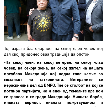
Тој изрази благодарност на секој еден човек кој
дал свој придонес оваа традиција да опстои.
-
На секој член, на секој ветеран, на секој млад
човек, на секоја жена, на секој жител на нашата
преубава Македонија кој додал свое камче во
мозаикот на татковината. Ветераните се
нераскинлив дел од ВМРО. Тие се столбот на кој се
потпира партијата, но и еден од темелите врз кои
се градела и се гради Македонија. Нивната борба,
нивната верност, нивната пожртвуваност и