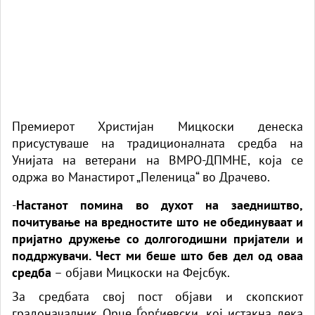
Премиерот Христијан Мицкоски денеска
присустуваше на традиционалната средба на
Унијата на ветерани на ВМРО-ДПМНЕ, која се
одржа во Манастирот „Пеленица“ во Драчево.
-
Настанот помина во духот на заедништво,
почитување на вредностите што не обединуваат и
пријатно дружење со долгогодишни пријатели и
поддржувачи. Чест ми беше што бев дел од оваа
средба
– објави Мицкоски на Фејсбук.
За средбата свој пост објави и скопскиот
градоначалник Орце Ѓорѓиевски, кој истакна дека