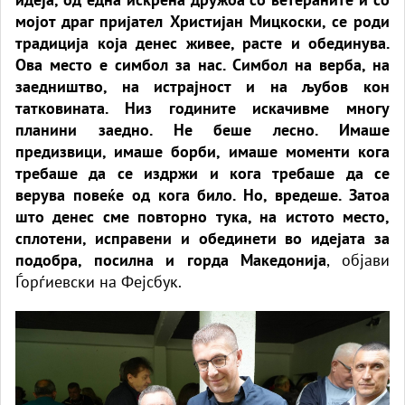
мојот драг пријател Христијан Мицкоски, се роди
традиција која денес живее, расте и обединува.
Ова место е симбол за нас. Симбол на верба, на
заедништво, на истрајност и на љубов кон
татковината. Низ годините искачивме многу
планини заедно. Не беше лесно. Имаше
предизвици, имаше борби, имаше моменти кога
требаше да се издржи и кога требаше да се
верува повеќе од кога било. Но, вредеше. Затоа
што денес сме повторно тука, на истото место,
сплотени, исправени и обединети во идејата за
подобра, посилна и горда Македонија
, објави
Ѓорѓиевски на Фејсбук.