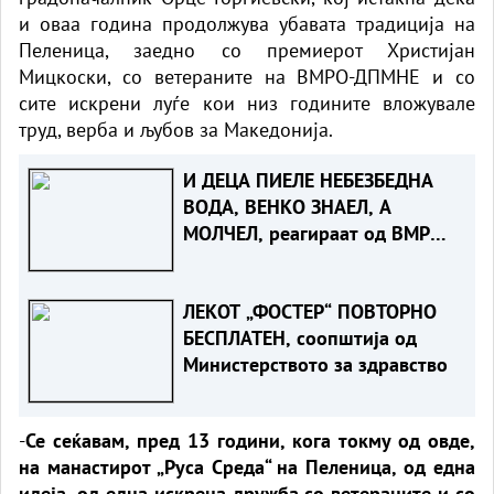
и оваа година продолжува убавата традиција на
Пеленица, заедно со премиерот Христијан
Мицкоски, со ветераните на ВМРО-ДПМНЕ и со
сите искрени луѓе кои низ годините вложувале
труд, верба и љубов за Македонија.
И ДЕЦА ПИЕЛЕ НЕБЕЗБЕДНА
ВОДА, ВЕНКО ЗНАЕЛ, А
МОЛЧЕЛ, реагираат од ВМРО-
ДПМНЕ
ЛЕКОТ „ФОСТЕР“ ПОВТОРНО
БЕСПЛАТЕН, соопштија од
Министерството за здравство
-
Се сеќавам, пред 13 години, кога токму од овде,
на манастирот „Руса Среда“ на Пеленица, од една
идеја, од една искрена дружба со ветераните и со