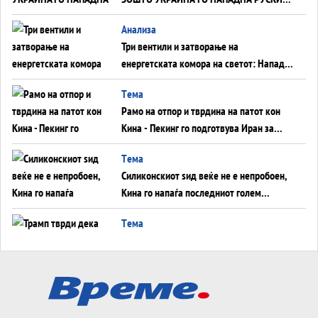
WILDBERRIES
Aнализа
Три вентили и затворање на
енергетската комора на светот: Нападот
во Суец најавува глобален енергетски
Tема
инфаркт?
Рамо на отпор и тврдина на патот кон
Кина - Пекинг го подготвува Иран за
американска копнена инвазија
Tема
Силиконскиот ѕид веќе не е непробоен,
Кина го напаѓа последниот голем
монопол на Западот?
Tема
Трамп тврди дека повторно „разговара“
со Иран - ваквите моменти се поопасни
од отворените закани
Tема
ДЛАБОКО УДОЛУ: Сметководствените