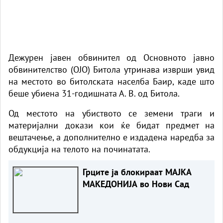
Дежурен јавен обвинител од Основното јавно
обвинителство (ОЈО) Битола утринава изврши увид
на местото во битолската населба Баир, каде што
беше убиена 31-годишната А. В. од Битола.
Од местото на убиството се земени траги и
материјални докази кои ќе бидат предмет на
вештачење, а дополнително е издадена наредба за
обдукција на телото на починатата.
Грците ја блокираат МАЈКА
МАКЕДОНИЈА во Нови Сад