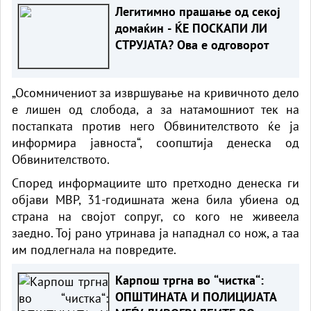
Легитимно прашање од секој
домаќин - ЌЕ ПОСКАПИ ЛИ
СТРУЈАТА? Ова е одговорот
„Осомничениот за извршување на кривичното дело
е лишен од слобода, а за натамошниот тек на
постапката против него Обвинителството ќе ја
информира јавноста“, соопштија денеска од
Обвинителството.
Според информациите што претходно денеска ги
објави МВР, 31-годишната жена била убиена од
страна на својот сопруг, со кого не живеела
заедно. Тој рано утринава ја нападнал со нож, а таа
им подлегнала на повредите.
Карпош тргна во “чистка“:
ОПШТИНАТА И ПОЛИЦИЈАТА