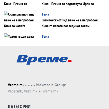
Кина - Пекинг го подготвува Иран за
американска копнена инвазија
Tема
Силиконскиот ѕид веќе не е непробоен,
Кина го напаѓа последниот голем
монопол на Западот?
Tема
Трамп тврди дека повторно „разговара“
со Иран - ваквите моменти се поопасни
од отворените закани
Tема
ДЛАБОКО УДОЛУ: Сметководствените
трикови што го соборија ЕНРОН ги
применуваат гигантите за ВИ
Tема
Vreme.mk
Maxmedia Group:
е дел од
АТОМСКО ДОМИНО НА БЛИСКИОТ
Vecer.mk
,
Vesti.mk
, и
Vreme.mk
ИСТОК
Tема
КАТЕГОРИИ
ОД ШАХЕД ДО СВЕТСКА ВОЈНА?