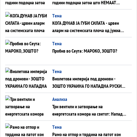
години подоцна затоа што НЕМААТ
ВНУЦИ ДА ГИ ЗАМЕНАТ
Tема
КОГА ДУНАВ ЈА ГУБИ СИЛАТА - црвен
аларм на системската плоча од јужна
Германија до Црното Море...
Tема
Пробив во Сеута: МАРОКО, ЗОШТО?
Tема
Виолетова империја под дронови -
ЗОШТО УКРАИНА ГО НАПАДНА РУСКИОТ
WILDBERRIES
Aнализа
Три вентили и затворање на
енергетската комора на светот: Нападот
во Суец најавува глобален енергетски
Tема
инфаркт?
Рамо на отпор и тврдина на патот кон