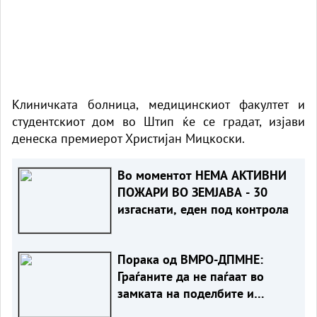
Клиничката болница, медицинскиот факултет и
студентскиот дом во Штип ќе се градат, изјави
денеска премиерот Христијан Мицкоски.
Во моментот НЕМА АКТИВНИ
ПОЖАРИ ВО ЗЕМЈАВА - 30
изгаснати, еден под контрола
Порака од ВМРО-ДПМНЕ:
Граѓаните да не паѓаат во
замката на поделбите и
недовербата