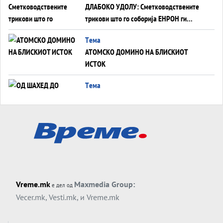
ДЛАБОКО УДОЛУ: Сметководствените
трикови што го соборија ЕНРОН ги
применуваат гигантите за ВИ
Tема
АТОМСКО ДОМИНО НА БЛИСКИОТ
ИСТОК
Tема
ОД ШАХЕД ДО СВЕТСКА ВОЈНА?
Обвинувањето кон Русија го поврзува
Блискиот Исток со украинското бојно
Тема
поле?
Заборавете ги премиерите, ОВА СЕ
ЛУЃЕТО ШТО РЕШАВААТ ЗА МИР, ВОЈНА,
СОЖИВОТ ИЛИ ПРОПАСТ
Анализа
Vreme.mk
Maxmedia Group:
е дел од
Приватни факултети - ОД ПРЕСТИЖ
Vecer.mk
,
Vesti.mk
, и
Vreme.mk
НЕКОГАШ ДЕНЕС ДО ФАБРИКИ ЗА
ДИПЛОМИ
Tема