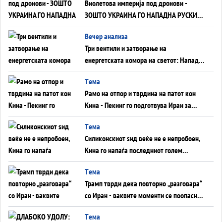
Виолетова империја под дронови -
ЗОШТО УКРАИНА ГО НАПАДНА РУСКИОТ
WILDBERRIES
Вечер анализа
Три вентили и затворање на
енергетската комора на светот: Нападот
во Суец најавува глобален енергетски
Tема
инфаркт?
Рамо на отпор и тврдина на патот кон
Кина - Пекинг го подготвува Иран за
американска копнена инвазија
Tема
Силиконскиот ѕид веќе не е непробоен,
Кина го напаѓа последниот голем
монопол на Западот?
Tема
Трамп тврди дека повторно „разговара“
со Иран - ваквите моменти се поопасни
од отворените закани
Tема