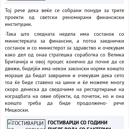
Тој рече дека веќе се собрани понуди за трите
проекти од светски реномирани финансиски
институции.
-Така што следната недела има состанок со
министерката за финансии, а потоа заеднички
состанок и со министерот за здравство и очекувам
како дел од онаа стратешка соработка со Велика
Британија и овој процес конечно да почне да се
движи, бидејќи има некои законски норми коишто
мораше да бидат завршени и очекувам дека сето
тоа ќе биде ставено на шини и ќе можеме многу
скоро денеска да сведочиме на рестартирање на
изградбата на овие објекти, од почеток, но и она
коешто треба да биде продолжено- рече
Мицкоски.
ГОСТИВАРЦИ СО ГОДИНИ