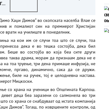
ГИ
„Димо Хаџи Димов“ во скопската населба Влае се
 нив и помалиот син на премиерот Христијан
 се врати на училиште в понеделник.
иња на кои им се случи тоа што се случи, тоа
ренесоа дека е во тешка состојба, дека бил
ам. Беше во состојба во која беа сите други
авеа таква драма, морам да признаам дека не е
тва на тоа труење, три дена примаше инфузија, не
омче, пргаво, динамично, сака да се дружи.
жење, биле на ручек, тој е целодневна настава.
миерот Мицкоски.
уење со храна на ученици во Општината Карпош.
 девет деца беа заразени со салмонела во три
што со храна се снабдуваат од истата компанија
Хаџи Димов“. Тогаш, по извршените контроли, од