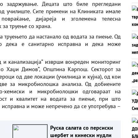
о задржување. Децата што биле прегледани
 од училиште. Сите примени на Клиниката имале
повраќање, дијареја и зголемена телесна
 за труење со храна.
а труењето да настанало од водата за пиење. Од
ло дека е санитарно исправна и дека може
д и канализација“ изврши вонреден мониторинг
о Хаџи Димов“, Општина Карпош. Секторот за
роци од две локации (училница и кујна), од кои
две за микробиолошка анализа. Од добиените
ко-хемиски и микробиолошки одговараат на
ост и квалитет на водата за пиење, при што
о исправна и може непречено да се употребува –
Руска салата со персиски
шербет и кинески нудли