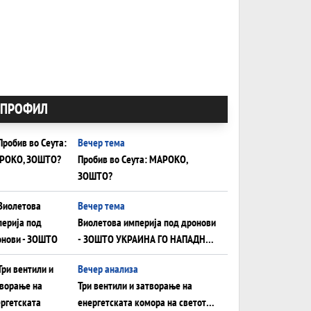
ПРОФИЛ
Вечер тема
Пробив во Сеута: МАРОКО,
ЗОШТО?
Вечер тема
Виолетова империја под дронови
- ЗОШТО УКРАИНА ГО НАПАДНА
РУСКИОТ WILDBERRIES
Вечер анализа
Три вентили и затворање на
енергетската комора на светот: