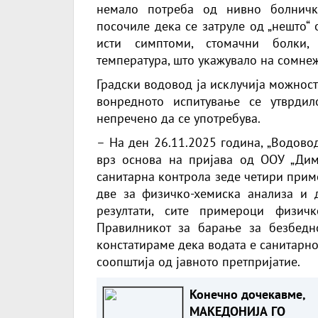
немало потреба од нивно болничк
посочиле дека се затруле од „нешто“
исти симптоми, стомачни болки, 
температура, што укажувало на сомнеж
Градски водовод ја исклучија можност
вонредното испитување се утврди
непречено да се употребува.
– На ден 26.11.2025 година, „Водово
врз основа на пријава од ООУ „Дим
санитарна контрола зеде четири приме
две за физичко-хемиска анализа и 
резултати, сите примероци физич
Правилникот за барање за безбедн
констатираме дека водата е санитарн
соопштија од јавното претпријатие.
Конечно дочекавме,
МАКЕДОНИЈА ГО