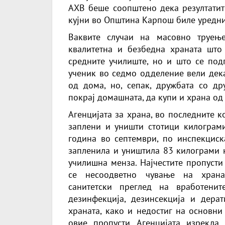
АХВ беше соопштено дека резултатит
кујни во Општина Карпош биле уредни
Ваквите случаи на масовно труењ
квалитетна и безбедна храната што
средните училиште, но и што се под
ученик во седмо одделение вели дека
од дома, но, сепак, дружбата со д
покрај домашната, да купи и храна од
Агенцијата за храна, во последните 
заплени и уништи стотици килограми
година во септември, по инспекциск
запленила и уништила 83 килограми 
училишна менза. Најчестите пропусти
се несоодветно чување на хранат
санитетски преглед на вработени
дезинфекција, дезинсекција и дерат
храната, како и недостиг на основни
овие пропусти, Агенцијата изрекла