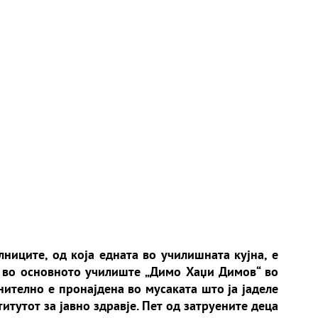
ниците, од која едната во училишната кујна, е
 во основното училиште „Димо Хаџи Димов“ во
ително е пронајдена во мусаката што ја јаделе
итутот за јавно здравје. Пет од затруените деца