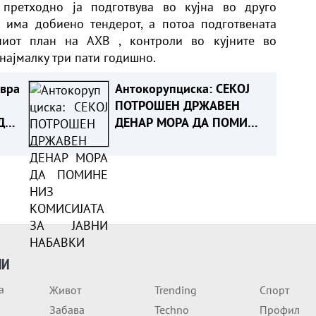
 претходно ја подготвува во кујна во друго
 има добиено тендерот, а потоа подготвената
ниот план на АХВ , контроли во кујните во
 најмалку три пати годишно.
евра
Антокорупциска: СЕКОЈ
ПОТРОШЕН ДРЖАВЕН
ДА
ДЕНАР МОРА ДА ПОМИНЕ
НИЗ КОМИСИЈАТА ЗА
ЈАВНИ НАБАВКИ
ИИ
а
Живот
Trending
Спорт
Забава
Techno
Профил