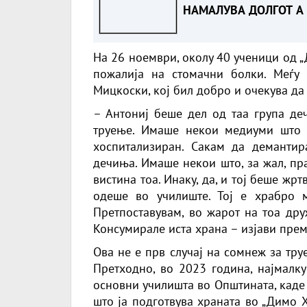
НАМАЛУВА ДОЛГОТ А 
ЗГОЛЕМУВА
КАПИТАЛНИТЕ
На 26 ноември, околу 40 ученици од 
ИНВЕСТИЦИИ
пожалија на стомачни болки. Меѓу
Мицкоски, кој бил добро и очекува да
– Антониј беше дел од таа група деч
труење. Имаше некои медиуми што п
хоспитализиран. Сакам да демантир
дечиња. Имаше некои што, за жал, пр
вистина тоа. Инаку, да, и тој беше жр
одеше во училиште. Тој е храбро м
Претпоставувам, во жарот на тоа дру
Консумирале иста храна – изјави пре
Ова не е прв случај на сомнеж за тр
Претходно, во 2023 година, најмалку
основни училишта во Општината, каде 
што ја подготвува храната во „Димо 