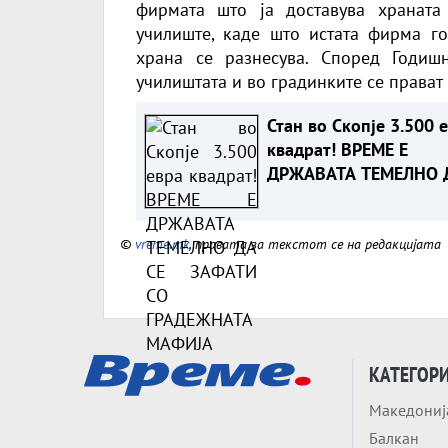
фирмата што ја доставува храната
училиште, каде што истата фирма го
храна се разнесува. Според Годиш
училиштата и во градинките се прават
Стан во Скопје 3.500 
квадрат! ВРЕМЕ Е
ДРЖАВАТА ТЕМЕЛНО 
СЕ ЗАФАТИ СО
ГРАДЕЖНАТА МАФИЈА
©
vreme.mk
, правата за текстот се на редакцијата
КАТЕГОР
Македониј
Балкан