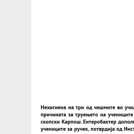
Нехигиена на три од чешмите во учил
причината за труењето на учениците
скопски Карпош. Ентеробактер дополн
учениците за ручек, потврдија од Инст