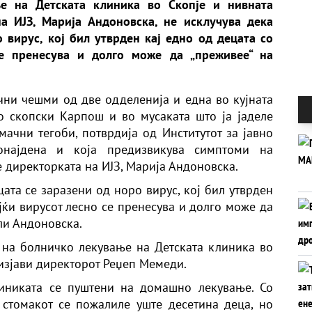
е на Детската клиника во Скопје и нивната
на ИЈЗ, Марија Андоновска, не исклучува дека
 вирус, кој бил утврден кај едно од децата со
се пренесува и долго може да „преживее“ на
чни чешми од две одделенија и една во кујната
 скопски Карпош и во мусаката што ја јаделе
мачни тегоби, потврдија од Институтот за јавно
ронајдена и која предизвикува симптоми на
 директорката на ИЈЗ, Марија Андоновска.
цата се заразени од норо вирус, кој бил утврден
јќи вирусот лесно се пренесува и долго може да
ли Андоновска.
 на болничко лекување на Детската клиника во
 изјави директорот Реџеп Мемеди.
иниката се пуштени на домашно лекување. Со
стомакот се пожалиле уште десетина деца, но