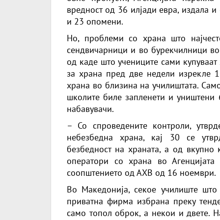
вредност од 36 илјади евра, издала и
и 23 опомени.
Но, проблеми со храна што најчест
сендвичарници и во бурекчилници во 
од каде што учениците сами купуваат
за храна пред две недели изрекле 1
храна во близина на училиштата. Сам
школите биле запленети и уништени 
набавувачи.
– Со спроведените контроли, утвр
небезбедна храна, кај 30 се утв
безбедност на храната, а од вкупно 
оператори со храна во Агенцијата
соопштението од АХВ од 16 ноември.
Во Македонија, секое училиште што 
приватна фирма избрана преку тенде
само топол оброк, а некои и двете. Н