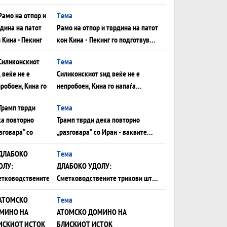
Нападот во Суец најавува
Tема
глобален енергетски инфаркт?
Рамо на отпор и тврдина на патот
кон Кина - Пекинг го подготвува
Иран за американска копнена
Tема
инвазија
Силиконскиот ѕид веќе не е
непробоен, Кина го напаѓа
последниот голем монопол на
Tема
Западот?
Трамп тврди дека повторно
„разговара“ со Иран - ваквите
моменти се поопасни од
Tема
отворените закани
ДЛАБОКО УДОЛУ:
Сметководствените трикови што
го соборија ЕНРОН ги
Tема
применуваат гигантите за ВИ
АТОМСКО ДОМИНО НА
БЛИСКИОТ ИСТОК