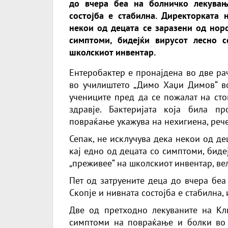
до вчера беа на болничко лекувањ
состојба е стабилна. Директорката 
некои од децата се заразени од норо
симптоми, бидејќи вирусот лесно 
школскиот инвентар.
Ентеробактер е пронајдена во две ра
во училиштето „Димо Хаџи Димов“ во
учениците пред да се пожалат на сто
здравје. Бактеријата која била п
повраќање укажува на нехигиена, рече
Сепак, не исклучува дека некои од де
кај едно од децата со симптоми, биде
„преживее“ на школскиот инвентар, ве
Пет од затруените деца до вчера беа
Скопје и нивната состојба е стабилна,
Две од претходно лекуваните на Кл
симптоми на повраќање и болки во 