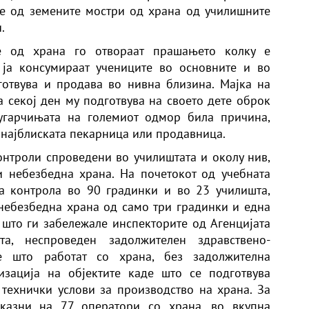
е од земените мостри од храна од училишните
.
е од храна го отвораат прашањето колку е
 ја консумираат учениците во основните и во
готвува и продава во нивна близина. Мајка на
 секој ден му подготвува на своето дете оброк
ругарчињата на големиот одмор била причина,
 најблиската пекарница или продавница.
контроли спроведени во училиштата и околу нив,
 небезбедна храна. На почетокот од учебната
а контрола во 90 градинки и во 23 училишта,
небезбедна храна од само три градинки и една
 што ги забележале инспекторите од Агенцијата
а, неспроведен задолжителен здравствено-
те што работат со храна, без задолжителна
изација на објектите каде што се подготвува
 технички услови за производство на храна. За
 казни на 77 оператори со храна, во вкупна