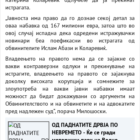
истрагата.
„Јавноста има право да го дознае секој детал за
оваа набавка од 167 милиони евра, затоа што во
овој случај испадна дека одредени истражувачки
новинари беа поефикасни во истрагата од
обвинителите Ислам Абази и Коларевиќ.
Владеењето на правото нема да се зајакне со
вакви контраверзни одлуки и прекинување на
истрагите, владеењето на правото се зајакнува
доколку високата корупција и сомнежите за
злоупотреба на вакви јавни набавки имаат
можност да бидат докажувани со аргументи на
Обвинителството и на обвинетите и на адвокатите
пред надлежен суд“, порача Милошоски.
ОД ПАДНАТИТЕ ДРВЈА ПО
НЕВРЕМЕТО - Ќе се гради
моторички парк на Водно