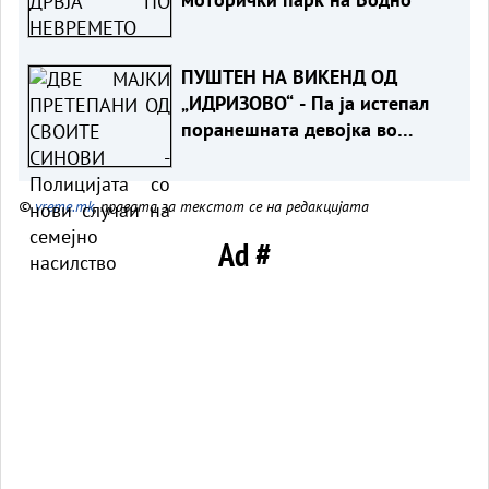
ПУШТЕН НА ВИКЕНД ОД
„ИДРИЗОВО“ - Па ја истепал
поранешната девојка во
Охрид
©
vreme.mk
, правата за текстот се на редакцијата
Ad #