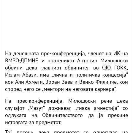
На денешната пре-конференција, членот на ИК на
ВМРО-ДПМНЕ и пратеникот Антонио Милошоски
обвини дека главниот обвинител во ОЈО ГОКК,
Ислам Абази, има „лична и политичка концесија“
кон Али Ахмети, Зоран Заев и Венко Филипче, кои
според него се „ментори на неговата кариера“.
На прес-конференција, Милошоски рече дека
случајот „Мазут“ доживеал „тивка амнестија“ со
одлуката на Обвинителството да ја прекине
истрагата за предметот.
Тој посочи дека предметот се однесувал на