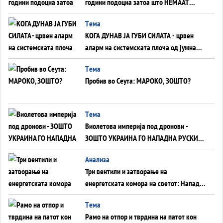
години подоцна затоа што НЕМААТ
ВНУЦИ ДА ГИ ЗАМЕНАТ
Tема
КОГА ДУНАВ ЈА ГУБИ СИЛАТА - црвен
аларм на системската плоча од јужна
Германија до Црното Море...
Tема
Пробив во Сеута: МАРОКО, ЗОШТО?
Tема
Виолетова империја под дронови -
ЗОШТО УКРАИНА ГО НАПАДНА РУСКИОТ
WILDBERRIES
Aнализа
Три вентили и затворање на
енергетската комора на светот: Нападот
во Суец најавува глобален енергетски
Tема
инфаркт?
Рамо на отпор и тврдина на патот кон