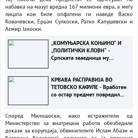
набавка на мазут вредна 167 милиони евра, а меѓу
лицата кои биле опфатени ги наведе Васко
Ковачевски, Ерџан Сулкоски, Ратко Капушевски и
Асмир Јахоски.
„КОМУЊАРСКА КОЊИНО“ И
„ПОЛИТИЧКИ КЛОВН“ -
Српската зааедница му
возврати жестоко на Филипче
по нападот врз Стоилковиќ“
КРВАВА РАСПРАВИЈА ВО
ТЕТОВСКО КАФУЛЕ - Вработен
со остар предмет повредил
гостин
Според Милошоски, иако истражители од
Министерство за внатрешни работи обезбедиле
докази за корупција, обвинителите Ислам Абази и
Катерина Коларевиќ одлучиле да ја прекинат