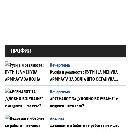
ПРОФИЛ
Вечер тема
Русија и реалноста: ПУТИН ЈА МЕНУВА
АРМИЈАТА ЗА ВОЈНА ШТО ОСТАНУВА
БЕЗ ФРОНТ
Вечер тема
АРСЕНАЛОТ ЗА „УДОБНО ВОЈУВАЊЕ“ е
исцрпен - што сега?
Анализа
Дедовците и бабите ќе работат пет-шест