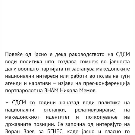
Повеќе од јасно е дека раководството на СДСМ
води политика што создава сомнеж во јавноста
дали воопшто партијата ги застапува македонските
национални интереси или работи во полза на туѓи
агенди и наративи – изјави на прес-конференција
портпаролот на ЗНАМ Никола Мемов.
– СДСМ со години наназад води политика на
национални отстапки, релативизирање на
македонскиот идентитет и поткопување на
државните позиции. Се започна од интервјуто на
Зоран Заев за БГНЕС, каде јасно и гласно го