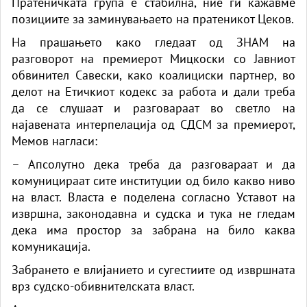
Пратеничката група е стабилна, ние ги кажавме
позициите за заминувањаето на пратеникот Цеков.
На прашањето како гледаат од ЗНАМ на
разговорот на премиерот Мицкоски со Јавниот
обвинител Савески, како коалициски партнер, во
делот на Етичкиот кодекс за работа и дали треба
да се слушаат и разговараат во светло на
најавената интерпелација од СДСМ за премиерот,
Мемов нагласи:
– Апсолутно дека треба да разговараат и да
комуницираат сите институции од било какво ниво
на власт. Власта е поделена согласно Уставот на
извршна, законодавна и судска и тука не гледам
дека има простор за забрана на било каква
комуникација.
Забрането е влијанието и сугестиите од извршната
врз судско-обивнителската власт.