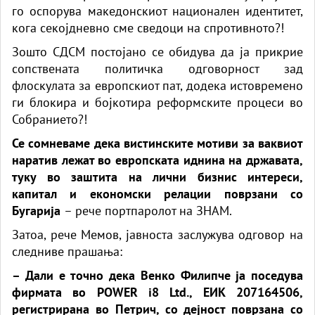
го оспорува македонскиот национален идентитет,
кога секојдневно сме сведоци на спротивното?!
Зошто СДСМ постојано се обидува да ја прикрие
сопствената политичка одговорност зад
флоскулата за европскиот пат, додека истовремено
ги блокира и бојкотира реформските процеси во
Собранието?!
Се сомневаме дека вистинските мотиви за ваквиот
наратив лежат во европската иднина на државата,
туку во заштита на лични бизнис интереси,
капитал и економски релации поврзани со
Бугарија
– рече портпаролот на ЗНАМ.
Затоа, рече Мемов, јавноста заслужува одговор на
следниве прашања:
– Дали е точно дека Венко Филипче ја поседува
фирмата во POWER i8 Ltd., ЕИК 207164506,
регистрирана во Петрич, со дејност поврзана со