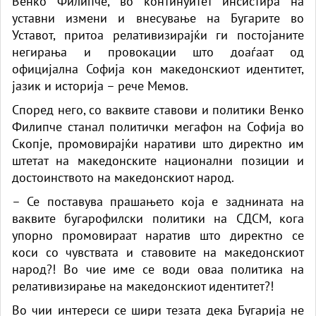
Венко Филипче, во континуитет инсистира на
уставни измени и внесување на Бугарите во
Уставот, притоа релативизирајќи ги постојаните
негирања и провокации што доаѓаат од
официјална Софија кон македонскиот идентитет,
јазик и историја – рече Мемов.
Според него, со ваквите ставови и политики Венко
Филипче станал политички мегафон на Софија во
Скопје, промовирајќи наративи што директно им
штетат на македонските национални позиции и
достоинството на македонскиот народ.
– Се поставува прашањето која е заднината на
ваквите бугарофилски политики на СДСМ, кога
упорно промовираат наратив што директно се
коси со чувствата и ставовите на македонскиот
народ?! Во чие име се води оваа политика на
релативизирање на македонскиот идентитет?!
Во чии интереси се шири тезата дека Бугарија не