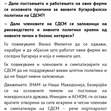
– Дали постоењето и работењето на овие фирми
се основната причина за ваквите бугарофилски
политики на СДСМ?!
– Дали членовите на СДСМ се заложници на
раководството и нивните политики кроени од
нивните лични и бизнис интереси?
Го повикуваме Венко Филипче да се одважи,
охрабри и да објасни што работат овие фирми во
соседна Бугарија и која е нивната цел.
Ги повикуваме и членовите и симпатизерите на
СДСМ да не поддржуваат вакви штетни политики и
да не бидат нивни заложници.
Движењето ЗНАМ за Наша Македонија, базирајќи
се на основните темели на постоење на
македонската држава, Илинден и АСНОМ, ги остава
вратите отворени за сите искрени и чесни членови
и симпатизери на СДСМ – рече портпаролот