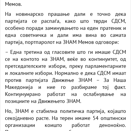
Мемов.
На новинарско прашање дали е точно дека
партијата се распаѓа, како што тврди СДСМ,
особено поради заминувањето на еден пратеник и
една советничка и дали има вина во самата
партија, портпаролот на ЗНАМ Мемов одговори:
– Една третина од гласовите што ги имаше СДСМ
се на контото на ЗНАМ, веќе во континуитет, од
претседателските избори, преку парламентарните
и локалните избори. Нормално е дека СДСМ имаат
против партијата Движење ЗНАМ – За Наша
Македонија и ние го разбираме тој факт.
Контиунуирано работат на ослабнување на
позициите на Движењето ЗНАМ.
Но, ЗНАМ е стабилна политичка партија, којашто
секојдневно расте. На терен имаме 54 општински
организации коишто работат деноноќно.