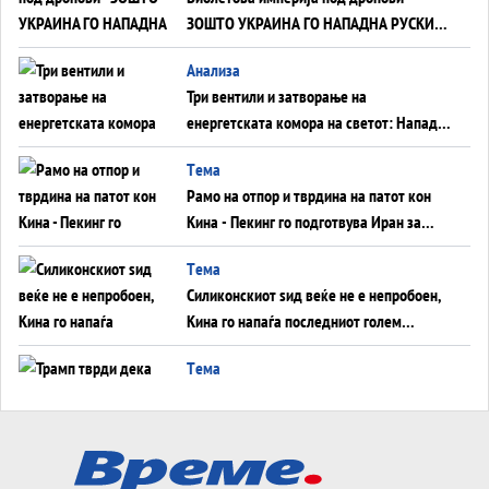
ЗОШТО УКРАИНА ГО НАПАДНА РУСКИОТ
WILDBERRIES
Aнализа
Три вентили и затворање на
енергетската комора на светот: Нападот
во Суец најавува глобален енергетски
Tема
инфаркт?
Рамо на отпор и тврдина на патот кон
Кина - Пекинг го подготвува Иран за
американска копнена инвазија
Tема
Силиконскиот ѕид веќе не е непробоен,
Кина го напаѓа последниот голем
монопол на Западот?
Tема
Трамп тврди дека повторно „разговара“
со Иран - ваквите моменти се поопасни
од отворените закани
Tема