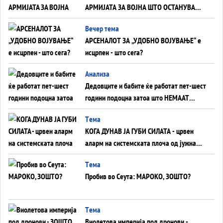
АРМИЈАТА ЗА ВОЈНА ШТО ОСТАНУВА
БЕЗ ФРОНТ
Вечер тема
АРСЕНАЛОТ ЗА „УДОБНО ВОЈУВАЊЕ“ е
исцрпен - што сега?
Анализа
Дедовците и бабите ќе работат пет-шест
години подоцна затоа што НЕМААТ
ВНУЦИ ДА ГИ ЗАМЕНАТ
Tема
КОГА ДУНАВ ЈА ГУБИ СИЛАТА - црвен
аларм на системската плоча од јужна
Германија до Црното Море...
Tема
Пробив во Сеута: МАРОКО, ЗОШТО?
Tема
Виолетова империја под дронови -