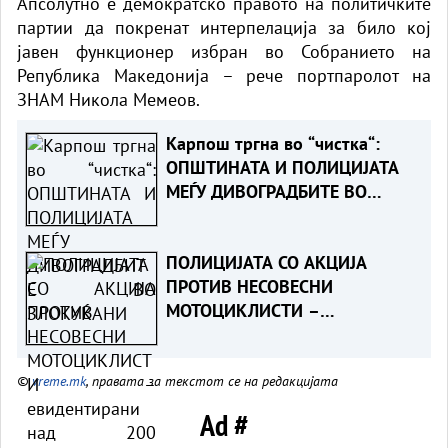
Апсолутно е демократско правото на политичките
партии да покренат интерпелација за било кој
јавен функционер избран во Собранието на
Република Македонија – рече портпаролот на
ЗНАМ Никола Мемеов.
Карпош тргна во “чистка“:
ОПШТИНАТА И ПОЛИЦИЈАТА
МЕЃУ ДИВОГРАДБИТЕ ВО
ЗЛОКУЌАНИ
ПОЛИЦИЈАТА СО АКЦИЈА
ПРОТИВ НЕСОВЕСНИ
МОТОЦИКЛИСТИ –
евидентирани над 200
прекршоци, приведени 14
©
vreme.mk
, правата за текстот се на редакцијата
лица
Ad #