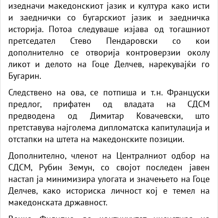
изедначи македонскиот јазик и култура како исти
и заеднички со бугарскиот јазик и заедничка
историја. Потоа следуваше изјава од тогашниот
претседател Стево Пендаровски со кои
дополнително се отворија контроверзии околу
ликот и делото на Гоце Делчев, нарекувајќи го
Бугарин.
Следствено на ова, се потпиша и т.н. Француски
предлог, прифатен од владата на СДСМ
предводена од Димитар Ковачевски, што
претставува најголема дипломатска капитулација и
отстапки на штета на македонските позиции.
Дополнително, членот на Централниот одбор на
СДСМ, Рубин Земун, со својот последен јавен
настап ја минимизира улогата и значењето на Гоце
Делчев, како историска личност кој е темел на
македонската државност.