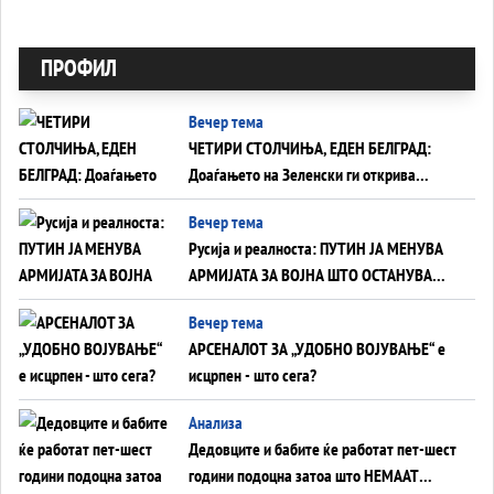
ПРОФИЛ
Вечер тема
ЧЕТИРИ СТОЛЧИЊА, ЕДЕН БЕЛГРАД:
Доаѓањето на Зеленски ги открива
тајните на политиката на балансирање
Вечер тема
на Вучиќ
Русија и реалноста: ПУТИН ЈА МЕНУВА
АРМИЈАТА ЗА ВОЈНА ШТО ОСТАНУВА
БЕЗ ФРОНТ
Вечер тема
АРСЕНАЛОТ ЗА „УДОБНО ВОЈУВАЊЕ“ е
исцрпен - што сега?
Анализа
Дедовците и бабите ќе работат пет-шест
години подоцна затоа што НЕМААТ