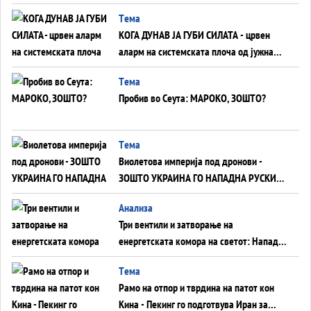
ВНУЦИ ДА ГИ ЗАМЕНАТ
Tема
КОГА ДУНАВ ЈА ГУБИ СИЛАТА - црвен
аларм на системската плоча од јужна
Германија до Црното Море...
Tема
Пробив во Сеута: МАРОКО, ЗОШТО?
Tема
Виолетова империја под дронови -
ЗОШТО УКРАИНА ГО НАПАДНА РУСКИОТ
WILDBERRIES
Aнализа
Три вентили и затворање на
енергетската комора на светот: Нападот
во Суец најавува глобален енергетски
Tема
инфаркт?
Рамо на отпор и тврдина на патот кон
Кина - Пекинг го подготвува Иран за