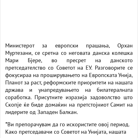
Министерот за европски прашања, Орхан
Муртезани, се сретна со неговата данска колешка
Мари Бјере, во пресрет на данското
претседателство со Советот на ЕУ. Разговорите се
фокусираа на проширувањето на Европската Унија,
Планот за раст, реформските приоритети на нашата
држава и унапредувањето на билатералната
соработка. Присутните изразија задоволство што
Скопје ќе биде домаќин на претстојниот Самит на
лидерите од Западен Балкан.
"
Ви препорачувам да го искористите овој период.
Како претседавачи со Советот на Унијата, нашата