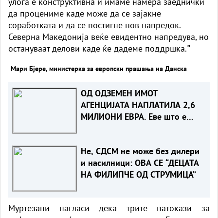
улога е конструктивна и имаме намера заеднички
да процениме каде може да се зајакне
соработката и да се постигне нов напредок.
Северна Македонија веќе евидентно напредува, но
остануваат делови каде ќе дадеме поддршка.
"
Мари Бјере, министерка за европски прашања на Данска
ОД ОДЗЕМЕН ИМОТ
АГЕНЦИЈАТА НАПЛАТИЛА 2,6
МИЛИОНИ ЕВРА. Еве што е
одземено
Не, СДСМ не може без дилери
и насилници: ОВА СЕ “ДЕЦАТА
НА ФИЛИПЧЕ ОД СТРУМИЦА“
Муртезани нагласи дека трите патокази за