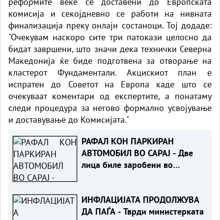
реформите веќе се доставени до Европската
комисија и секојдневно се работи на нивната
финализација преку онлајн состаноци. Тој додаде:
"Очекувам наскоро сите три патокази целосно да
бидат завршени, што значи дека технички Северна
Македонија ќе биде подготвена за отворање на
кластерот Фундаментали. Акцискиот план е
испратен до Советот на Европа каде што се
очекуваат коментари од експертите, а понатаму
следи процедура за негово формално усвојување
и доставување до Комисијата."
РАФАЛ КОН ПАРКИРАН
АВТОМОБИЛ ВО САРАЈ - Две
лица биле заробени во
возилото
ИНФЛАЦИЈАТА ПРОДОЛЖУВА
ДА ПАЃА - Тврди министерката