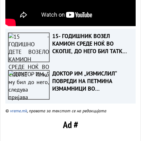
15- ГОДИШНИК ВОЗЕЛ
КАМИОН СРЕДЕ НОЌ ВО
СКОПЈЕ, ДО НЕГО БИЛ ТАТКО
МУ- Детето приведено,
следува пријава
ДОКТОР ИМ „ИЗМИСЛИЛ“
ПОВРЕДИ НА ПЕТМИНА
ИЗМАМНИЦИ ВО
НЕПОСТОЕЧКА СООБРАЌАЈКА -
Судска пресуда ја разоткри
©
vreme.mk
, правата за текстот се на редакцијата
шемата за измама со
осигурителни компании
Ad #