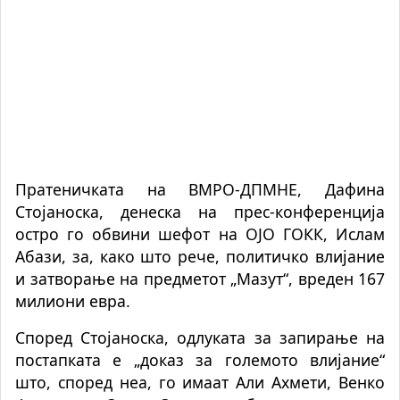
Пратеничката на ВМРО-ДПМНЕ, Дафина
Стојаноска, денеска на прес-конференција
остро го обвини шефот на ОЈО ГОКК, Ислам
Абази, за, како што рече, политичко влијание
и затворање на предметот „Мазут“, вреден 167
милиони евра.
Според Стојаноска, одлуката за запирање на
постапката е „доказ за големото влијание“
што, според неа, го имаат Али Ахмети, Венко