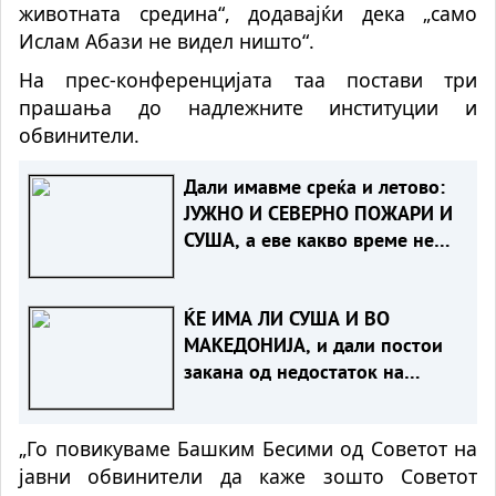
животната средина“, додавајќи дека „само
Ислам Абази не видел ништо“.
На прес-конференцијата таа постави три
прашања до надлежните институции и
обвинители.
Дали имавме среќа и летово:
ЈУЖНО И СЕВEРНО ПОЖАРИ И
СУША, а еве какво време не
чека нас
ЌЕ ИМА ЛИ СУША И ВО
МАКЕДОНИЈА, и дали постои
закана од недостаток на
струја
„Го повикуваме Башким Бесими од Советот на
јавни обвинители да каже зошто Советот