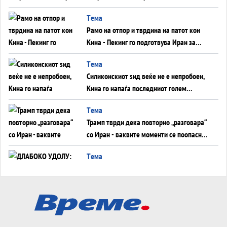
во Суец најавува глобален енергетски
Tема
инфаркт?
Рамо на отпор и тврдина на патот кон
Кина - Пекинг го подготвува Иран за
американска копнена инвазија
Tема
Силиконскиот ѕид веќе не е непробоен,
Кина го напаѓа последниот голем
монопол на Западот?
Tема
Трамп тврди дека повторно „разговара“
со Иран - ваквите моменти се поопасни
од отворените закани
Tема
ДЛАБОКО УДОЛУ: Сметководствените
трикови што го соборија ЕНРОН ги
применуваат гигантите за ВИ
Tема
АТОМСКО ДОМИНО НА БЛИСКИОТ
ИСТОК