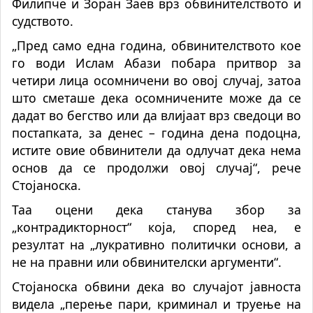
Филипче и Зоран Заев врз обвинителството и
судството.
„Пред само една година, обвинителството кое
го води Ислам Абази побара притвор за
четири лица осомничени во овој случај, затоа
што сметаше дека осомничените може да се
дадат во бегство или да влијаат врз сведоци во
постапката, за денес – година дена подоцна,
истите овие обвинители да одлучат дека нема
основ да се продолжи овој случај“, рече
Стојаноска.
Таа оцени дека станува збор за
„контрадикторност“ која, според неа, е
резултат на „лукративно политички основи, а
не на правни или обвинителски аргументи“.
Стојаноска обвини дека во случајот јавноста
видела „перење пари, криминал и труење на