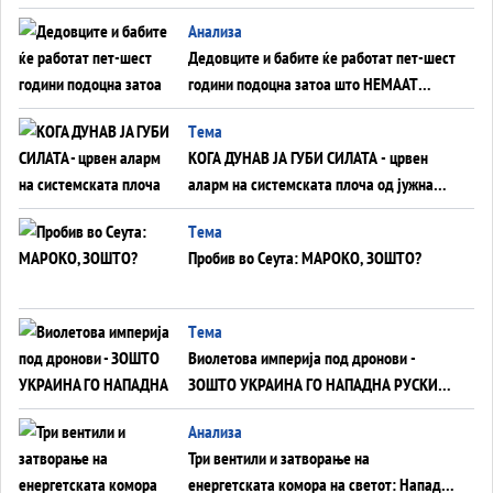
Анализа
Дедовците и бабите ќе работат пет-шест
години подоцна затоа што НЕМААТ
ВНУЦИ ДА ГИ ЗАМЕНАТ
Tема
КОГА ДУНАВ ЈА ГУБИ СИЛАТА - црвен
аларм на системската плоча од јужна
Германија до Црното Море...
Tема
Пробив во Сеута: МАРОКО, ЗОШТО?
Tема
Виолетова империја под дронови -
ЗОШТО УКРАИНА ГО НАПАДНА РУСКИОТ
WILDBERRIES
Aнализа
Три вентили и затворање на
енергетската комора на светот: Нападот