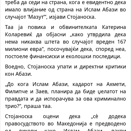
треба да седи на страна, кога е евидентно дека
имало влијание од страна на Ислам Абази во
случајот ‘Мазут’“, изјави Стојаноска.
Таа ја повика и обвинителката Катерина
Коларевиќ да објасни „како утврдила дека
нема никаква штета во случајот вреден 167
милиони евра“, посочувајќи дека, според неа,
постоеле финансиски и еколошки последици.
Воедно, Стојаноска упати и директни критики
кон Абази.
„До кога Ислам Абази, кадарот на Ахмети,
Филипче и Заев, планира да биде џелатот на
правдата и да испорачува за ова криминално
трио?“, праша таа.
Стојаноска оцени дека „сѐ додека
правосудството во Македонија е предводено
од ликови како Ислам Абази, вакви