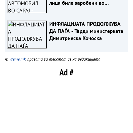
лица биле заробени во
возилото
ИНФЛАЦИЈАТА ПРОДОЛЖУВА
ДА ПАЃА - Тврди министерката
Димитриеска Кочоска
©
vreme.mk
, правата за текстот се на редакцијата
Ad #