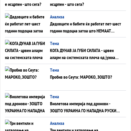
исцрпен - што сега?
Анализа
Дедовците и бабите ќе работат пет-шест
години подоцна затоа што НЕМААТ
ВНУЦИ ДА ГИ ЗАМЕНАТ
Tема
КОГА ДУНАВ ЈА ГУБИ СИЛАТА - црвен
аларм на системската плоча од јужна
Германија до Црното Море...
Tема
Пробив во Сеута: МАРОКО, ЗОШТО?
Tема
Виолетова империја под дронови -
ЗОШТО УКРАИНА ГО НАПАДНА РУСКИОТ
WILDBERRIES
Aнализа
Три вентили и затворање на