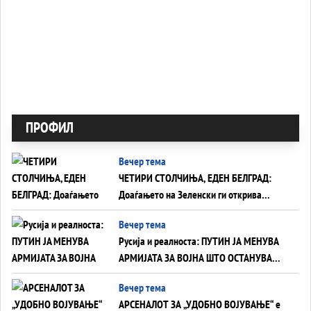
ПРОФИЛ
Вечер тема
ЧЕТИРИ СТОЛЧИЊА, ЕДЕН БЕЛГРАД:
Доаѓањето на Зеленски ги открива
тајните на политиката на балансирање
Вечер тема
на Вучиќ
Русија и реалноста: ПУТИН ЈА МЕНУВА
АРМИЈАТА ЗА ВОЈНА ШТО ОСТАНУВА
БЕЗ ФРОНТ
Вечер тема
АРСЕНАЛОТ ЗА „УДОБНО ВОЈУВАЊЕ“ е