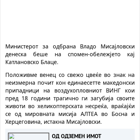
Министерот за одбрана Владо Мисајловски
денеска беше на спомен-обележјето кај
Катлановско Блаце.
Положивме венец со свежо цвеќе во знак на
неизмерна почит кон единаесетте македонски
припадници на воздухопловниот ВИНГ кои
пред 18 години трагично ги загубија своите
животи во хеликоптерската несреќа, враќајќи
се од мировната мисија АЛТЕА во Босна и
Херцеговина, истакна Мисајловски.
ОД ОДЗЕМЕН ИМОТ