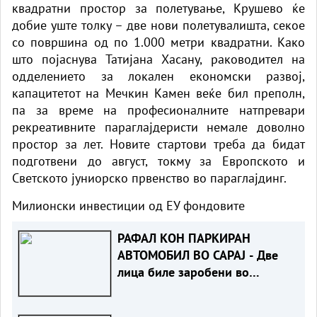
квадратни простор за полетување, Крушево ќе
добие уште толку – две нови полетувалишта, секое
со површина од по 1.000 метри квадратни. Како
што појаснува Татијана Хасану, раководител на
одделението за локален економски развој,
капацитетот на Мечкин Камен веќе бил преполн,
па за време на професионалните натпревари
рекреативните параглајдеристи немале доволно
простор за лет. Новите стартови треба да бидат
подготвени до август, токму за Европското и
Светското јуниорско првенство во параглајдинг.
Милионски инвестиции од ЕУ фондовите
РАФАЛ КОН ПАРКИРАН
АВТОМОБИЛ ВО САРАЈ - Две
лица биле заробени во
возилото