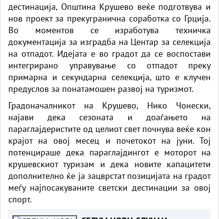
дестинација, Општина Крушево веќе подготвува и
нов проект за прекугранична соработка со Грција.
Во моментов се изработува техничка
документација за изградба на Центар за селекција
на отпадот. Идејата е во градот да се воспостави
интегрирано управување со отпадот преку
примарна и секундарна селекција, што е клучен
предуслов за понатамошен развој на туризмот.
Градоначалникот на Крушево, Нико Чонески,
најави дека сезоната и доаѓањето на
параглајдеристите од целиот свет почнува веќе кон
крајот на овој месец и почетокот на јуни. Тој
потенцираше дека параглајдингот е моторот на
крушевскиот туризам и дека новите капацитети
дополнително ќе ја зацврстат позицијата на градот
меѓу најпосакуваните светски дестинации за овој
спорт.