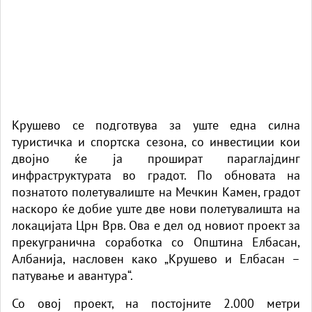
Крушево се подготвува за уште една силна
туристичка и спортска сезона, со инвестиции кои
двојно ќе ја прошират параглајдинг
инфраструктурата во градот. По обновата на
познатото полетувалиште на Мечкин Камен, градот
наскоро ќе добие уште две нови полетувалишта на
локацијата Црн Врв. Ова е дел од новиот проект за
прекугранична соработка со Општина Елбасан,
Албанија, насловен како „Крушево и Елбасан –
патување и авантура“.
Со овој проект, на постојните 2.000 метри