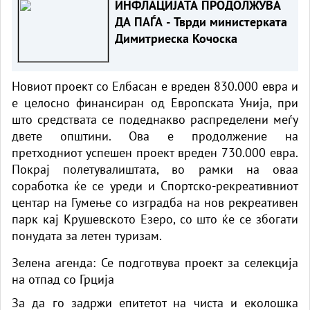
ИНФЛАЦИЈАТА ПРОДОЛЖУВА
ДА ПАЃА - Тврди министерката
Димитриеска Кочоска
Новиот проект со Елбасан е вреден 830.000 евра и
е целосно финансиран од Европската Унија, при
што средствата се подеднакво распределени меѓу
двете општини. Ова е продолжение на
претходниот успешен проект вреден 730.000 евра.
Покрај полетувалиштата, во рамки на оваа
соработка ќе се уреди и Спортско-рекреативниот
центар на Гумење со изградба на нов рекреативен
парк кај Крушевското Езеро, со што ќе се збогати
понудата за летен туризам.
Зелена агенда: Се подготвува проект за селекција
на отпад со Грција
За да го задржи епитетот на чиста и еколошка