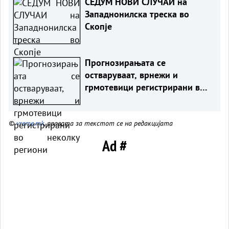
СЕДУМ НОВИ СЛУЧАИ на
Западнонилска треска во
Скопје
Прогнозирањата се
остваруваат, врнежи и
грмотевици регистрирани во
неколку региони
©
vreme.mk
, правата за текстот се на редакцијата
Ad #