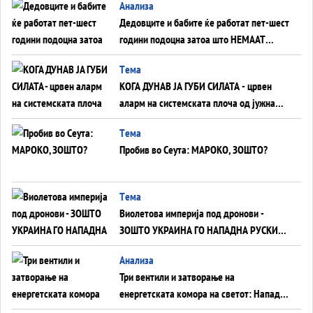
Анализа
Дедовците и бабите ќе работат пет-шест
години подоцна затоа што НЕМААТ
ВНУЦИ ДА ГИ ЗАМЕНАТ
Tема
КОГА ДУНАВ ЈА ГУБИ СИЛАТА - црвен
аларм на системската плоча од јужна
Германија до Црното Море...
Tема
Пробив во Сеута: МАРОКО, ЗОШТО?
Tема
Виолетова империја под дронови -
ЗОШТО УКРАИНА ГО НАПАДНА РУСКИОТ
WILDBERRIES
Aнализа
Три вентили и затворање на
енергетската комора на светот: Нападот
во Суец најавува глобален енергетски