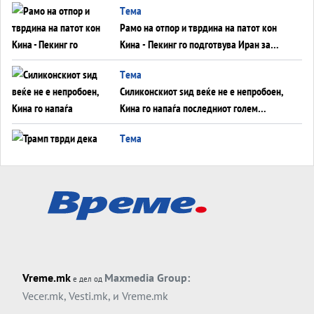
Tема
инфаркт?
Рамо на отпор и тврдина на патот кон
Кина - Пекинг го подготвува Иран за
американска копнена инвазија
Tема
Силиконскиот ѕид веќе не е непробоен,
Кина го напаѓа последниот голем
монопол на Западот?
Tема
Трамп тврди дека повторно „разговара“
со Иран - ваквите моменти се поопасни
од отворените закани
Tема
ДЛАБОКО УДОЛУ: Сметководствените
трикови што го соборија ЕНРОН ги
применуваат гигантите за ВИ
Tема
Vreme.mk
Maxmedia Group:
е дел од
АТОМСКО ДОМИНО НА БЛИСКИОТ
Vecer.mk
,
Vesti.mk
, и
Vreme.mk
ИСТОК