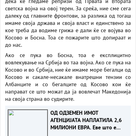
дека ќе гледаме репризи од Првата и Втората
светска војна на овој терен. За среќа, ние сме сега
далеку од главните фронтови, за разлика од тогаш
имаме своја држава и своја власт и единствено за
кое треба да водиме грижа е дали ќе се војува во
Косово и Босна. Тоа се пожарите што допираат и
до нас.
Ако се пука во Босна, тоа е експлицитно
вовлекување на Србија во таа војна. Ако се пука на
Косово и во Србија, ние ќе имаме море бегалци од
Косово и сакале-несакале внатрешни тензии со
Албанците и со бегалците од Косово кои ќе
направат се што можат да ја вовлечат Македонија
на своја страна во судирите.
ОД ОДЗЕМЕН ИМОТ
АГЕНЦИЈАТА НАПЛАТИЛА 2,6
МИЛИОНИ ЕВРА. Еве што е
одземено