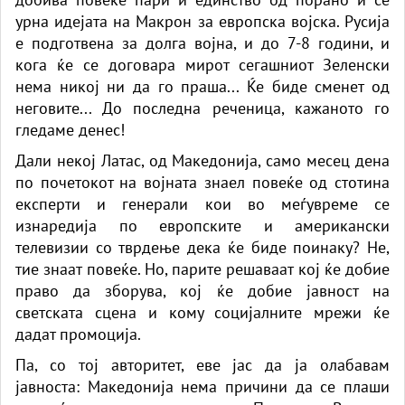
урна идејата на Макрон за европска војска. Русија
е подготвена за долга војна, и до 7-8 години, и
кога ќе се договара мирот сегашниот Зеленски
нема никој ни да го праша... Ќе биде сменет од
неговите... До последна реченица, кажаното го
гледаме денес!
Дали некој Латас, од Македонија, само месец дена
по почетокот на војната знаел повеќе од стотина
експерти и генерали кои во меѓувреме се
изнаредија по европските и американски
телевизии со тврдење дека ќе биде поинаку? Не,
тие знаат повеќе. Но, парите решаваат кој ќе добие
право да зборува, кој ќе добие јавност на
светската сцена и кому социјалните мрежи ќе
дадат промоција.
Па, со тој авторитет, еве јас да ја олабавам
јавноста: Македонија нема причини да се плаши