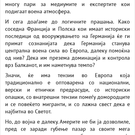
многу пари за медиумите и експертите кои
подигаат воена атмосфера.
И сега доаѓаме до логичните прашања. Како
соседна Франција и Полска кои имаат историски
последици од вооружувањето на Германија ќе ги
примат сознанијата дека Германија станува
централна воена сила во Европа, далеку помоќна
од нив? Дека им презема доминација и контрола
врз Балканот, и им наметнува темпо?
Значи, ќе има тензии во Европа која
традиционално е оптоварена со национални,
верски и етнички предрасуди, со историски
опашки, со внатрешни тензии помеѓу домородците
и се повеќето мигранти, и со лажна свест дека е
најбитна во Светот.
Но, до војна е далеку. Америте не би ја дозволиле,
пред се заради губење пазар за своите мега