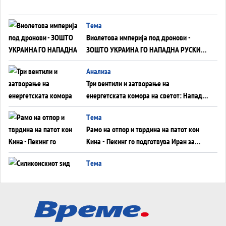
Tема
Виолетова империја под дронови -
ЗОШТО УКРАИНА ГО НАПАДНА РУСКИОТ
WILDBERRIES
Aнализа
Три вентили и затворање на
енергетската комора на светот: Нападот
во Суец најавува глобален енергетски
Tема
инфаркт?
Рамо на отпор и тврдина на патот кон
Кина - Пекинг го подготвува Иран за
американска копнена инвазија
Tема
Силиконскиот ѕид веќе не е непробоен,
Кина го напаѓа последниот голем
монопол на Западот?
Tема
Трамп тврди дека повторно „разговара“