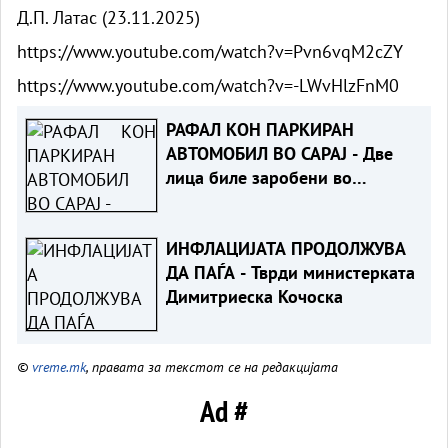
Д.П. Латас (23.11.2025)
https://www.youtube.com/watch?v=Pvn6vqM2cZY
https://www.youtube.com/watch?v=-LWvHlzFnM0
РАФАЛ КОН ПАРКИРАН
АВТОМОБИЛ ВО САРАЈ - Две
лица биле заробени во
возилото
ИНФЛАЦИЈАТА ПРОДОЛЖУВА
ДА ПАЃА - Тврди министерката
Димитриеска Кочоска
©
vreme.mk
, правата за текстот се на редакцијата
Ad #