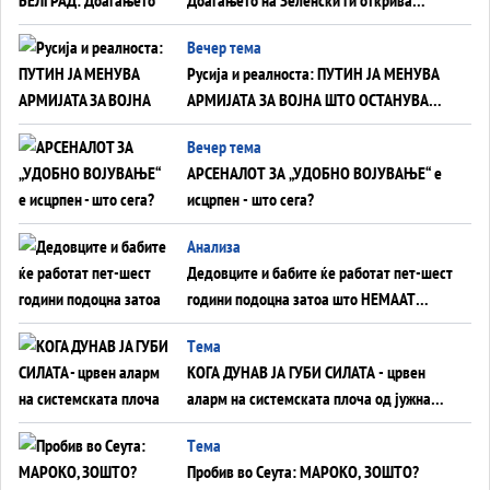
тајните на политиката на балансирање
Вечер тема
на Вучиќ
Русија и реалноста: ПУТИН ЈА МЕНУВА
АРМИЈАТА ЗА ВОЈНА ШТО ОСТАНУВА
БЕЗ ФРОНТ
Вечер тема
АРСЕНАЛОТ ЗА „УДОБНО ВОЈУВАЊЕ“ е
исцрпен - што сега?
Анализа
Дедовците и бабите ќе работат пет-шест
години подоцна затоа што НЕМААТ
ВНУЦИ ДА ГИ ЗАМЕНАТ
Tема
КОГА ДУНАВ ЈА ГУБИ СИЛАТА - црвен
аларм на системската плоча од јужна
Германија до Црното Море...
Tема
Пробив во Сеута: МАРОКО, ЗОШТО?