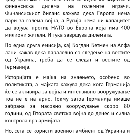
финансиска дилема на големите играчи.
Финансискиот биланс кажува дека Европа нема
пари за голема војна, а Русија нема ни капацитет
да војува против НАТО во Европа која има 400
милиони жители. И тука завршува дилемата.
Во една друга емисија, кај Богдан Бетмен на Алфа
лани кажав дека паралелно со следење на вестите
од Украина, треба да се следат и вестите од
Германија.
Историјата е мајка на знаењето, особено во
политиката, а мајката кажува дека кога Германија
ќе се активира за војна и интензивно вооружување
тоа не е на арно. Токму затоа Германија имаше
забрана за масовно вооружување скоро 80
години, од Втората светска војна до денес и силна
контрола врз армијата.
Но, сега се користи воениот амбиент од Украина и