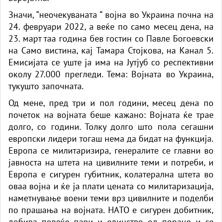
Значи, “неочекуваната “ војна во Украина почна на
24. февруари 2022, а веќе по само месец дена, на
23. март таа година бев гостин со Павле Богоевски
на Само вистина, кај Тамара Стојкова, на Канал 5.
Емисијата се уште ја има на Јутјуб со респективни
околу 27.000 прегледи. Тема: Војната во Украина,
тукушто започната.
Од мене, пред три и пол години, месец дена по
почеток на војната беше кажано: Војната ќе трае
долго, со години. Толку долго што пола сегашни
европски лидери тогаш нема да бидат на функција.
Европа се милитаризира, генералите се главни во
јавноста на штета на цивилните теми и потреби, и
Европа е сигурен губитник, колатерална штета во
оваа војна и ќе ја плати цената со милитаризација,
наметнување воени теми врз цивилните и поделби
по прашања на војната. НАТО е сигурен добитник,
добива повеќе пари и единство од порано и се