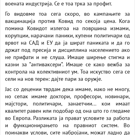
воената индустрија. Се е тоа трка за профит.
Го видовме тоа сега скоро, во кампањите за
вакцинација против Ковид по секоја цена. Кога
помина Ковидот излегоа на површина измами,
корупции, нарачани паники, купени политичари од
врвот на САД и ЕУ да ја шират паниката и да го
држат под пресија и дисциплина населението ако
не прифати и не слуша. Имаше ширење стигма и
казни за “антиваксери“. Имаше се како вежба за
контрола на колективниот ум. Тоа искуство сега се
сели на нов терен: дајте пари за оружје.
Јас со децении тврдам дека имаме, иако не многу,
но сепак имаме доктори, професори, новинари,
мајстори, политичари, занаетчии... кои имаат
квалитет равен или подобар од она што го гледаме
во Европа. Разликата ја прават условите за работа
и функционирањето на правниот систем. Во
поинакви услови, сите набројани, можат ладно да