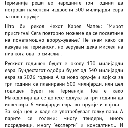
Германија реши во наредните три години да
потроши наменски издвоени 500 милијарди евра
за ново оружје.
Што би рекол Чехот Карел Чапек: “Мирот
пристигна! Сега повторно можеме да се посветиме
на понатамошно вооружување.“ Не знам како се
кажува на германски, но верувам дека мислел на
нив кога ова го смислил.
Рускиот годишен буџет е околу 130 милијарди
евра. Бундестагот одобри буџет од 540 милијарди
евра за 2026 година. А за ново оружје и војска за
три години се планирани 500 милијарди, или цел
годишен буџет на Германија. Тоа е како
Македонија да се донесе одлука за три години да
инвестира 6 милијарди евра во оружје и војска...
За која цел и каде се употребуваат толку пари. А
парите се големи: многу тендери, многу
посредници, многу “експерти“ и консалтинг... И