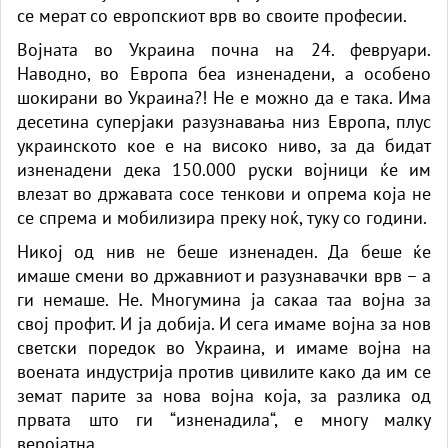
се мерат со европскиот врв во своите професии.
Војната во Украина почна на 24. февруари.
Наводно, во Европа беа изненадени, а особено
шокирани во Украина?! Не е можно да е така. Има
десетина суперјаки разузнавања низ Европа, плус
украинското кое е на високо ниво, за да бидат
изненадени дека 150.000 руски војници ќе им
влезат во државата сосе тенкови и опрема која не
се спрема и мобилизира преку ноќ, туку со години.
Никој од нив не беше изненаден. Да беше ќе
имаше смени во државниот и разузнавачки врв – а
ги немаше. Не. Многумина ја сакаа таа војна за
свој профит. И ја добија. И сега имаме војна за нов
светски поредок во Украина, и имаме војна на
воената индустрија против цивилите како да им се
земат парите за нова војна која, за разлика од
првата што ги “изненадила“, е многу малку
веројатна.