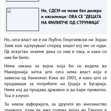
Не, СДСМ не може без дилери
и насилници: ОВА СЕ “ДЕЦАТА
НА ФИЛИПЧЕ ОД СТРУМИЦА“
Но, сега власт не е ни Љубчо Георгиевски ни Зоран
Заев кои одлучуваат според кешот кој им се нуди.
Од искуство знаеме дека со нив е така, и како со
нив би било.
Нема закана за војна која би се водела во
Македонија затоа што сега нема власт која е
зависна од банкомат. Како во 2001, и како што се
продаваше за потребите на Грција и Бугарија.
Нема кој да продава државно и да ќари приватно.
Тоа е клучот.
За некои еуфоријата, за другите во мнозинство
траумата, дали ќе има голема војна во Европа е