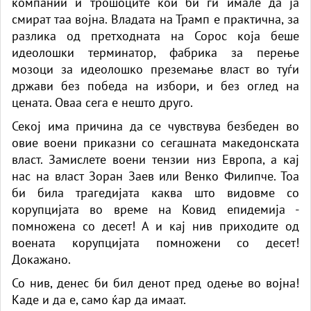
компании и трошоците кои би ги имале да ја
смират таа војна. Владата на Трамп е практична, за
разлика од претходната на Сорос која беше
идеолошки терминатор, фабрика за перење
мозоци за идеолошко преземање власт во туѓи
држави без победа на избори, и без оглед на
цената. Оваа сега е нешто друго.
Секој има причина да се чувствува безбеден во
овие воени приказни со сегашната македонската
власт. Замислете воени тензии низ Европа, а кај
нас на власт Зоран Заев или Венко Филипче. Тоа
би била трагедијата каква што видовме со
корупцијата во време на Ковид епидемија -
помножена со десет! А и кај нив приходите од
воената корупцијата помножени со десет!
Докажано.
Со нив, денес би бил денот пред одење во војна!
Каде и да е, само ќар да имаат.