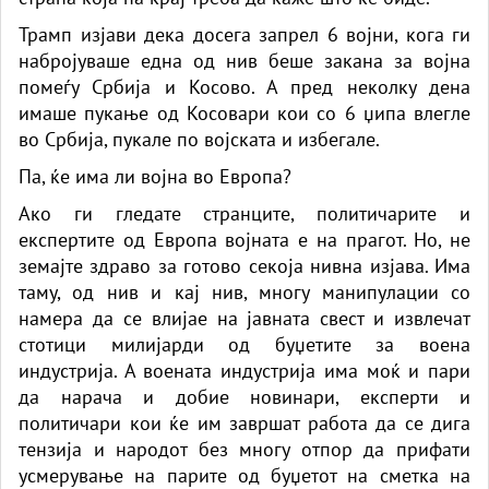
Трамп изјави дека досега запрел 6 војни, кога ги
набројуваше една од нив беше закана за војна
помеѓу Србија и Косово. А пред неколку дена
имаше пукање од Косовари кои со 6 џипа влегле
во Србија, пукале по војската и избегале.
Па, ќе има ли војна во Европа?
Ако ги гледате странците, политичарите и
експертите од Европа војната е на прагот. Но, не
земајте здраво за готово секоја нивна изјава. Има
таму, од нив и кај нив, многу манипулации со
намера да се влијае на јавната свест и извлечат
стотици милијарди од буџетите за воена
индустрија. А воената индустрија има моќ и пари
да нарача и добие новинари, експерти и
политичари кои ќе им завршат работа да се дига
тензија и народот без многу отпор да прифати
усмерување на парите од буџетот на сметка на