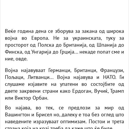
Веќе година дена се зборува за закана од широка
војна во Европа. Не за украинската, туку за
просторот од Полска до Британија, од Шпанија до
Финска, од Унгарија до Грција... некаде попат сме и
ние, овде.
Војна најавуваат Германци, Британци, Французи,
Пољаци, Литванци... Војна најавува и НАТО. Ги
слушаме изјавите на упатени во состојбите од
двете закрвени страни како Ердоган, Вучиќ, Трамп
или Виктор Орбан.
Во најава, во тек, се предлози за мир од
Вашингтон и Брисел но, далеку е тоа без оглед што
наведените изразуваат оптимизам. Постои и трета
страна која на крај треба да каже што ќе биде.