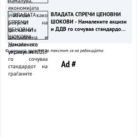
домаќинско управување
ВЛАДАТА СПРЕЧИ ЦЕНОВНИ
ШОКОВИ - Намалените акцизи
и ДДВ го сочуваа стандардот
на граѓаните
©
vreme.mk
, правата за текстот се на редакцијата
Ad #