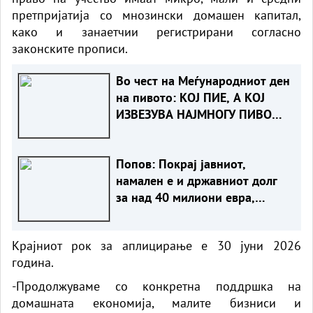
претпријатија со мнозински домашен капитал,
како и занаетчии регистрирани согласно
законските прописи.
Во чест на Меѓународниот ден
на пивото: КОЈ ПИЕ, А КОЈ
ИЗВЕЗУВА НАЈМНОГУ ПИВО
ВО ЕВРОПСКАТА УНИЈА?
Попов: Покрај јавниот,
намален е и државниот долг
за над 40 милиони евра,
изнесува 51,7% од БДП
Крајниот рок за аплицирање е 30 јуни 2026
година.
-Продолжуваме со конкретна поддршка на
домашната економија, малите бизниси и