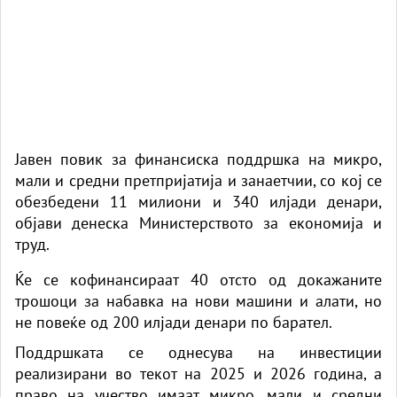
Јавен повик за финансиска поддршка на микро,
мали и средни претпријатија и занаетчии, со кој се
обезбедени 11 милиони и 340 илјади денари,
објави денеска Министерството за економија и
труд.
Ќе се кофинансираат 40 отсто од докажаните
трошоци за набавка на нови машини и алати, но
не повеќе од 200 илјади денари по барател.
Поддршката се однесува на инвестиции
реализирани во текот на 2025 и 2026 година, а
право на учество имаат микро, мали и средни