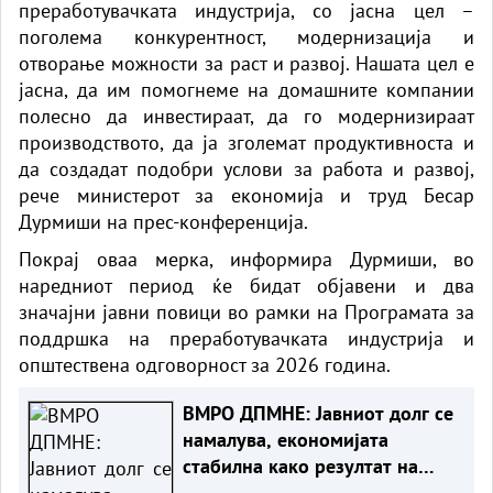
преработувачката индустрија, со јасна цел –
поголема конкурентност, модернизација и
отворање можности за раст и развој. Нашата цел е
јасна, да им помогнеме на домашните компании
полесно да инвестираат, да го модернизираат
производството, да ја зголемат продуктивноста и
да создадат подобри услови за работа и развој,
рече министерот за економија и труд Бесар
Дурмиши на прес-конференција.
Покрај оваа мерка, информира Дурмиши, во
наредниот период ќе бидат објавени и два
значајни јавни повици во рамки на Програмата за
поддршка на преработувачката индустрија и
општествена одговорност за 2026 година.
ВМРО ДПМНЕ: Јавниот долг се
намалува, економијата
стабилна како резултат на
фискалната дисциплина и