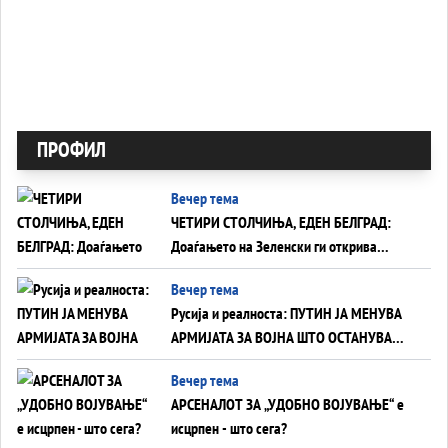
ПРОФИЛ
Вечер тема
ЧЕТИРИ СТОЛЧИЊА, ЕДЕН БЕЛГРАД:
Доаѓањето на Зеленски ги открива
тајните на политиката на балансирање
Вечер тема
на Вучиќ
Русија и реалноста: ПУТИН ЈА МЕНУВА
АРМИЈАТА ЗА ВОЈНА ШТО ОСТАНУВА
БЕЗ ФРОНТ
Вечер тема
АРСЕНАЛОТ ЗА „УДОБНО ВОЈУВАЊЕ“ е
исцрпен - што сега?