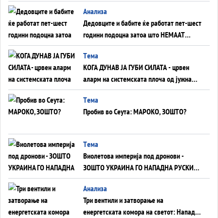
Анализа
Дедовците и бабите ќе работат пет-шест
години подоцна затоа што НЕМААТ
ВНУЦИ ДА ГИ ЗАМЕНАТ
Tема
КОГА ДУНАВ ЈА ГУБИ СИЛАТА - црвен
аларм на системската плоча од јужна
Германија до Црното Море...
Tема
Пробив во Сеута: МАРОКО, ЗОШТО?
Tема
Виолетова империја под дронови -
ЗОШТО УКРАИНА ГО НАПАДНА РУСКИОТ
WILDBERRIES
Aнализа
Три вентили и затворање на
енергетската комора на светот: Нападот