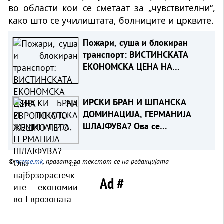
во области кои се сметаат за „чувствителни“,
како што се училиштата, болниците и црквите.
Пожари, суша и блокиран
транспорт: ВИСТИНСКАТА
ЕКОНОМСКА ЦЕНА НА
ЕВРОПСКОТО ЖЕШКО ЛЕТО
ИРСКИ БРАН И ШПАНСКА
ДОМИНАЦИЈА, ГЕРМАНИЈА
ШЛАЈФУВА? Ова се
најбрзорастечките економии
во Еврозоната
©
vreme.mk
, правата за текстот се на редакцијата
Ad #