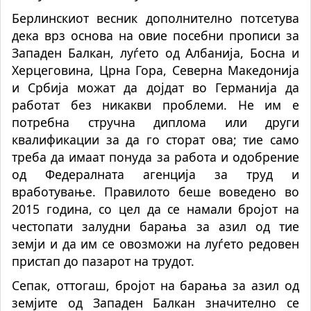
Берлинскиот весник дополнително потсетува
дека врз основа на овие посебни прописи за
Западен Балкан, луѓето од Албанија, Босна и
Херцеговина, Црна Гора, Северна Македонија
и Србија можат да дојдат во Германија да
работат без никакви проблеми. Не им е
потребна стручна диплома или други
квалификации за да го сторат ова; тие само
треба да имаат понуда за работа и одобрение
од Федералната агенција за труд и
вработување. Правилото беше воведено во
2015 година, со цел да се намали бројот на
честопати залудни барања за азил од тие
земји и да им се овозможи на луѓето редовен
пристап до пазарот на трудот.
Сепак, оттогаш, бројот на барања за азил од
земјите од Западен Балкан значително се