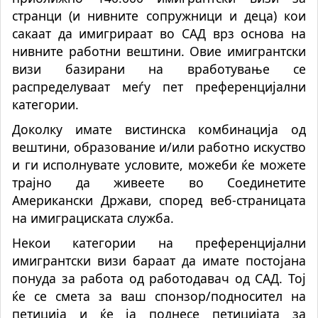
странци (и нивните сопружници и деца) кои
сакаат да имигрираат во САД врз основа на
нивните работни вештини. Овие имигрантски
визи базирани на вработување се
распределуваат меѓу пет преференцијални
категории.
Доколку имате вистинска комбинација од
вештини, образование и/или работно искуство
и ги исполнувате условите, можеби ќе можете
трајно да живеете во Соединетите
Американски Држави, според веб-страницата
на имиграциската служба.
Некои категории на преференцијални
имигрантски визи бараат да имате постојана
понуда за работа од работодавач од САД. Тој
ќе се смета за ваш спонзор/подносител на
петиција и ќе ја поднесе петицијата за