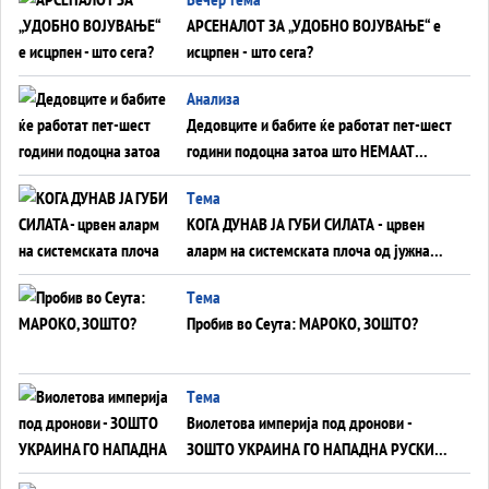
АРСЕНАЛОТ ЗА „УДОБНО ВОЈУВАЊЕ“ е
исцрпен - што сега?
Анализа
Дедовците и бабите ќе работат пет-шест
години подоцна затоа што НЕМААТ
ВНУЦИ ДА ГИ ЗАМЕНАТ
Tема
КОГА ДУНАВ ЈА ГУБИ СИЛАТА - црвен
аларм на системската плоча од јужна
Германија до Црното Море...
Tема
Пробив во Сеута: МАРОКО, ЗОШТО?
Tема
Виолетова империја под дронови -
ЗОШТО УКРАИНА ГО НАПАДНА РУСКИОТ
WILDBERRIES