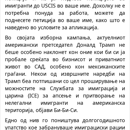
имигранти до USCIS во ваше име. Доколку не е
потребна понуда за работа, можете да
поднесете петиција во ваше име, како што е
наведено во условите за апликација.
Во својата изборна кампања, актуелниот
американски претседател Доналд Трамп не
беше особено наклонет кон оние кои би си ја
пробале среќата во бизнисот и приватниот
живот во САД, особено кон мексиканските
граѓани. Некои од извршните наредби на
Трамп беа потпишани со цел проширување на
можностите на Службата за имиграција и
царина (ICE) за апсење и притворање на
нелегални имигранти на американска
територија, објави Би-Би-Си.
Едно од нив го поништува долгогодишното
упатство кое забрануваше имиграциски рации