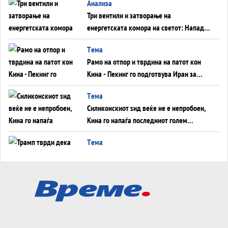
Aнализа
Три вентили и затворање на
енергетската комора на светот: Нападот
во Суец најавува глобален енергетски
Tема
инфаркт?
Рамо на отпор и тврдина на патот кон
Кина - Пекинг го подготвува Иран за
американска копнена инвазија
Tема
Силиконскиот ѕид веќе не е непробоен,
Кина го напаѓа последниот голем
монопол на Западот?
Tема
Трамп тврди дека повторно „разговара“
со Иран - ваквите моменти се поопасни
од отворените закани
Tема
ДЛАБОКО УДОЛУ: Сметководствените
трикови што го соборија ЕНРОН ги
применуваат гигантите за ВИ