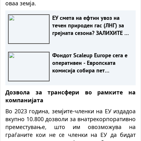
оваа земја.
ЕУ смета на ефтин увоз на
течен природен гас (ЛНГ) за
грејната сезона? ЗАЛИХИТЕ СЕ
НАЈНИСКИ ВО ПОСЛЕДНИТЕ
20 ГОДИНИ
Фондот Scaleup Europe сега е
оперативен - Европската
комисија собира пет
милијарди евра за иноватори
Дозвола за трансфери во рамките на
компанијата
Во 2023 година, земјите-членки на ЕУ издадоа
вкупно 10.800 дозволи за внатрекорпоративно
преместување, што им овозможува на
граѓаните кои не се членки на ЕУ да бидат