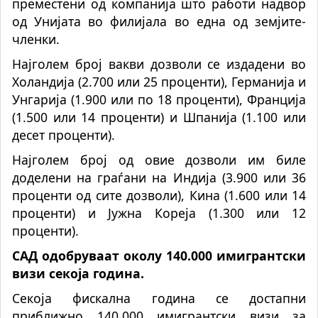
преместени од компанија што работи надвор
од Унијата во филијала во една од земјите-
членки.
Најголем број вакви дозволи се издадени во
Холандија (2.700 или 25 проценти), Германија и
Унгарија (1.900 или по 18 проценти), Франција
(1.500 или 14 проценти) и Шпанија (1.100 или
десет проценти).
Најголем број од овие дозволи им биле
доделени на граѓани на Индија (3.900 или 36
проценти од сите дозволи), Кина (1.600 или 14
проценти) и Јужна Кореја (1.300 или 12
проценти).
САД одобруваат околу 140.000 имигрантски
визи секоја година.
Секоја фискална година се достапни
приближно 140.000 имигрантски визи за