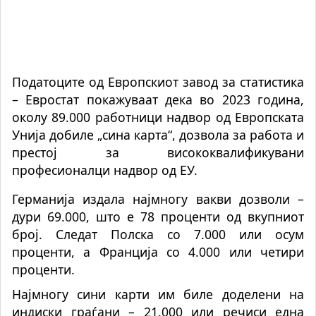
Податоците од Европскиот завод за статистика
– Евростат покажуваат дека во 2023 година,
околу 89.000 работници надвор од Европската
Унија добиле „сина карта“, дозвола за работа и
престој за висококвалификувани
професионалци надвор од ЕУ.
Германија издала најмногу вакви дозволи –
дури 69.000, што е 78 проценти од вкупниот
број. Следат Полска со 7.000 или осум
проценти, а Франција со 4.000 или четири
проценти.
Најмногу сини карти им биле доделени на
индиски граѓани – 21.000 или речиси една