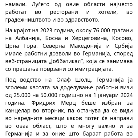
намали. Луѓето од овие области најчесто
работат во ресторани и хотели, во
градежништвото и во здравството.
На крајот на 2023 година, околу 76.000 граѓани
на Албанија, Босна и Херцеговина, Косово,
Црна Гора, Северна Македонија и Србија
имале работни дозволи во Германија, според
веб-страницата „Јоббатикал“, која се занимава
со прашања поврзани со имиграцијата.
Под водство на Олаф Шолц, Германија ја
зголеми квотата за доделување работни визи
од 25.000 на 50.000 годишно на 1 јануари 2024
година. Фридрих Мерц беше избран за
канцелар во вторник, па останува да се види
во наредните месеци каков потег ќе направи
во оваа област, што е многу важно и за
Германија и за оние што бараат работа во