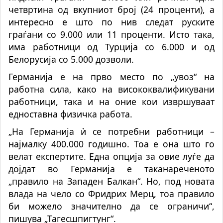
четвртина од вкупниот број (24 проценти), а
интересно е што по нив следат руските
граѓани со 9.000 или 11 проценти. Исто така,
има работници од Турција со 6.000 и од
Белорусија со 5.000 дозволи.
Германија е на прво место по „увоз“ на
работна сила, како на висококвалификувани
работници, така и на оние кои извршуваат
едноставна физичка работа.
„На Германија ѝ се потребни работници –
најмалку 400.000 годишно. Тоа е она што го
велат експертите. Една опција за овие луѓе да
дојдат во Германија е таканареченото
„правило на Западен Балкан“. Но, под новата
влада на чело со Фридрих Мерц, тоа правило
би можело значително да се ограничи“,
пишува „Тагесшпигтунг“.