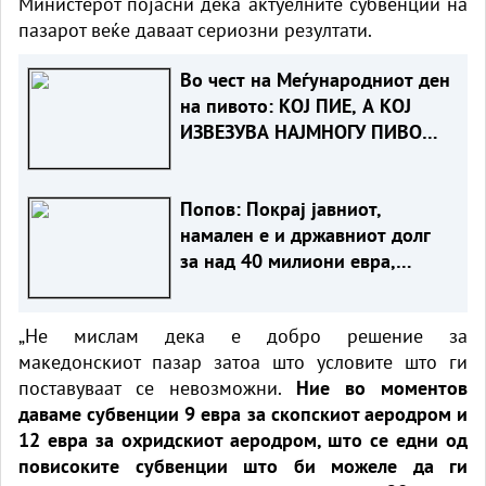
Министерот појасни дека актуелните субвенции на
пазарот веќе даваат сериозни резултати.
Во чест на Меѓународниот ден
на пивото: КОЈ ПИЕ, А КОЈ
ИЗВЕЗУВА НАЈМНОГУ ПИВО
ВО ЕВРОПСКАТА УНИЈА?
Попов: Покрај јавниот,
намален е и државниот долг
за над 40 милиони евра,
изнесува 51,7% од БДП
„Не мислам дека е добро решение за
македонскиот пазар затоа што условите што ги
поставуваат се невозможни.
Ние во моментов
даваме субвенции 9 евра за скопскиот аеродром и
12 евра за охридскиот аеродром, што се едни од
повисоките субвенции што би можеле да ги