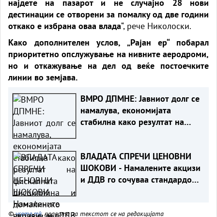
најдете на пазарот и не случајно 28 нови
дестинации се отворени за помалку од две години
откако е избрана оваа влада
“, рече Николоски.
Како дополнителен услов, „Рајан ер“ побарал
приоритетно опслужување на нивните аеродроми,
но и откажување на дел од веќе постоечките
линии во земјава.
ВМРО ДПМНЕ: Јавниот долг се
намалува, економијата
стабилна како резултат на
фискалната дисциплина и
домаќинско управување
ВЛАДАТА СПРЕЧИ ЦЕНОВНИ
ШОКОВИ - Намалените акцизи
и ДДВ го сочуваа стандардот
на граѓаните
©
vreme.mk
, правата за текстот се на редакцијата