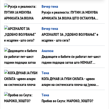
Вечер тема
Русија и реалноста: ПУТИН ЈА МЕНУВА
АРМИЈАТА ЗА ВОЈНА ШТО ОСТАНУВА
БЕЗ ФРОНТ
Вечер тема
АРСЕНАЛОТ ЗА „УДОБНО ВОЈУВАЊЕ“ е
исцрпен - што сега?
Анализа
Дедовците и бабите ќе работат пет-шест
години подоцна затоа што НЕМААТ
ВНУЦИ ДА ГИ ЗАМЕНАТ
Tема
КОГА ДУНАВ ЈА ГУБИ СИЛАТА - црвен
аларм на системската плоча од јужна
Германија до Црното Море...
Tема
Пробив во Сеута: МАРОКО, ЗОШТО?