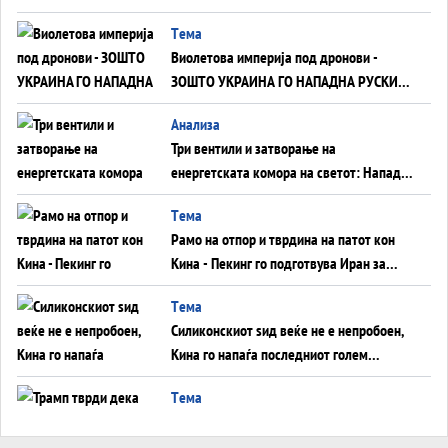
Tема
Виолетова империја под дронови -
ЗОШТО УКРАИНА ГО НАПАДНА РУСКИОТ
WILDBERRIES
Aнализа
Три вентили и затворање на
енергетската комора на светот: Нападот
во Суец најавува глобален енергетски
Tема
инфаркт?
Рамо на отпор и тврдина на патот кон
Кина - Пекинг го подготвува Иран за
американска копнена инвазија
Tема
Силиконскиот ѕид веќе не е непробоен,
Кина го напаѓа последниот голем
монопол на Западот?
Tема
Трамп тврди дека повторно „разговара“
со Иран - ваквите моменти се поопасни