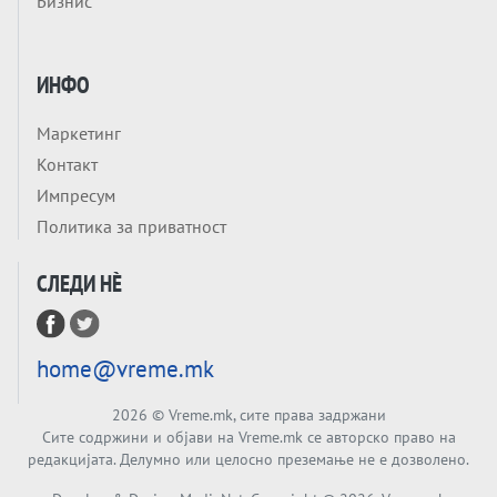
Бизнис
НЕКОГАШ ДЕНЕС ДО ФАБРИКИ ЗА
ДИПЛОМИ
Tема
БАЛКАНОТ КАКО ДОКУМЕНТ НА ТУЃА
ИНФО
МАСА: Берлинскиот договор од 1878 и
европската уметност за уредување на
Маркетинг
Tема
туѓи судбини
Контакт
ГЕРМАНИЈА Е ПРЕД ЕКСПЛОЗИЈА? АfD го
Импресум
урива заштитниот ѕид, улиците се полнат
Политика за приватност
со отпор, а Европа гледа почеток на
Tема
голем потрес?
СЛЕДИ НÈ
Кинеска ракета испукана во Пацификот.
Што значи тоа за СТРАТЕШКИОТ ЈАЗИК
ВО СВЕТОТ?
Tема
home@vreme.mk
Брисел ги менува правилата за
проширување: НОВИ ЗАШТИТНИ
2026
© Vreme.mk, сите права задржани
МЕХАНИЗМИ ЗА ИДНИТЕ ЧЛЕНКИ НА ЕУ
Сите содржини и објави на Vreme.mk се авторско право на
Вечер Анализа
редакцијата. Делумно или целосно преземање не е дозволено.
БЕШЕ ЕДНАШ ЕДЕН СДСМ... А што остана