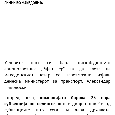
Условите што ги бара нискобуџетниот
авиопревозник „Рајан ер“ за да влезе на
македонскиот пазар се невозможни, изјави
денеска министерот за транспорт, Александар
Николоски.
Според него,
компанијата барала 25 евра
субвенција по седиште
, што е двојно повеќе од
субвенциите што сега ги дава државата.