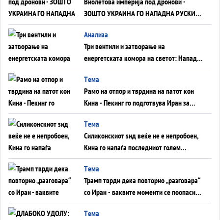
Виолетова империја под дронови -
ЗОШТО УКРАИНА ГО НАПАДНА РУСКИОТ
WILDBERRIES
Aнализа
Три вентили и затворање на
енергетската комора на светот: Нападот
во Суец најавува глобален енергетски
Tема
инфаркт?
Рамо на отпор и тврдина на патот кон
Кина - Пекинг го подготвува Иран за
американска копнена инвазија
Tема
Силиконскиот ѕид веќе не е непробоен,
Кина го напаѓа последниот голем
монопол на Западот?
Tема
Трамп тврди дека повторно „разговара“
со Иран - ваквите моменти се поопасни
од отворените закани
Tема