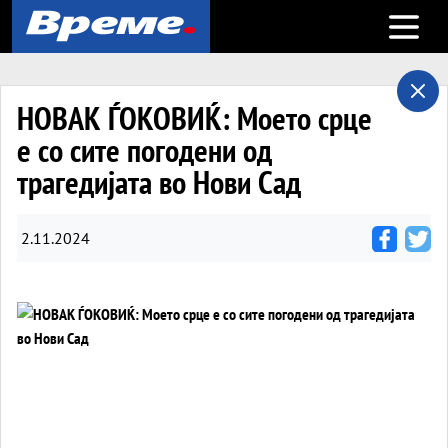
Open m
НОВАК ЃОКОВИЌ: Моето срце
е со сите погодени од
трагедијата во Нови Сад
2.11.2024