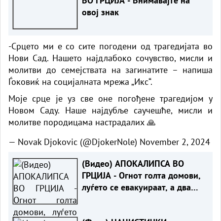
ВО ГРЦИЈА - Внимавајте на
овој знак
-Срцето ми е со сите погодени од трагедијата во
Нови Сад. Нашето најдлабоко сочувство, мисли и
молитви до семејствата на загинатите – напиша
Ѓоковиќ на социјалната мрежа „Икс“.
Моје срце је уз све оне погођене трагедијом у
Новом Саду. Наше најдубље саучешће, мисли и
молитве породицама настрадалих 🙏
— Novak Djokovic (@DjokerNole)
November 2, 2024
(Видео) АПОКАЛИПСА ВО
ГРЦИЈА - Огнот голта домови,
луѓето се евакуираат, а два
хеликоптера се судрија во
воздух!