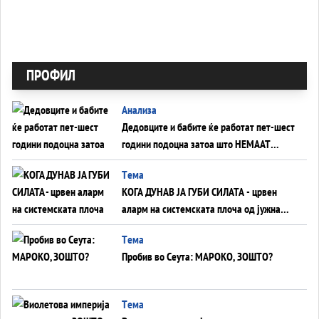
ПРОФИЛ
Анализа
Дедовците и бабите ќе работат пет-шест
години подоцна затоа што НЕМААТ
ВНУЦИ ДА ГИ ЗАМЕНАТ
Tема
КОГА ДУНАВ ЈА ГУБИ СИЛАТА - црвен
аларм на системската плоча од јужна
Германија до Црното Море...
Tема
Пробив во Сеута: МАРОКО, ЗОШТО?
Tема