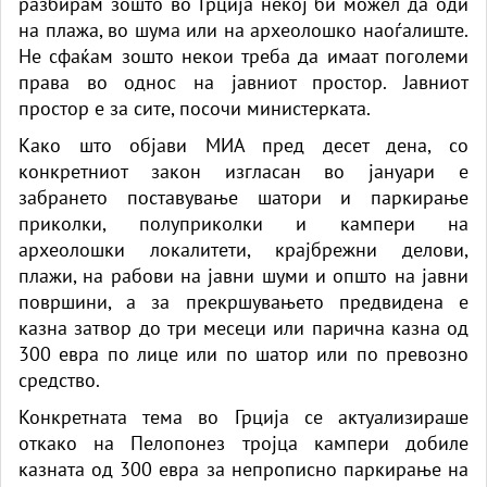
разбирам зошто во Грција некој би можел да оди
на плажа, во шума или на археолошко наоѓалиште.
Не сфаќам зошто некои треба да имаат поголеми
права во однос на јавниот простор. Јавниот
простор е за сите, посочи министерката.
Како што објави МИА пред десет дена, со
конкретниот закон изгласан во јануари е
забрането поставување шатори и паркирање
приколки, полуприколки и кампери на
археолошки локалитети, крајбрежни делови,
плажи, на рабови на јавни шуми и општо на јавни
површини, а за прекршувањето предвидена е
казна затвор до три месеци или парична казна од
300 евра по лице или по шатор или по превозно
средство.
Конкретната тема во Грција се актуализираше
откако на Пелопонез тројца кампери добиле
казната од 300 евра за непрописно паркирање на