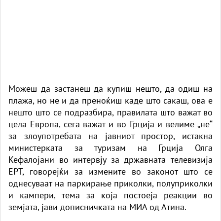
Можеш да застанеш да купиш нешто, да одиш на
плажа, но не и да преноќиш каде што сакаш, ова е
нешто што се подразбира, правилата што важат во
цела Европа, сега важат и во
Грција
и велиме „не“
за злоупотребата на јавниот простор, истакна
министерката за туризам на Грција Олга
Кефалојани во интервју за државната телевизија
ЕРТ, говорејќи за измените во законот што се
однесуваат на паркирање
приколки
, полуприколки
и кампери, тема за која постоеја реакции во
земјата, јави дописничката на МИА од Атина.