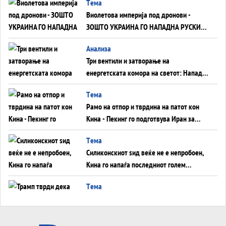
Tема
Виолетова империја под дронови -
ЗОШТО УКРАИНА ГО НАПАДНА РУСКИОТ
WILDBERRIES
Aнализа
Три вентили и затворање на
енергетската комора на светот: Нападот
во Суец најавува глобален енергетски
Tема
инфаркт?
Рамо на отпор и тврдина на патот кон
Кина - Пекинг го подготвува Иран за
американска копнена инвазија
Tема
Силиконскиот ѕид веќе не е непробоен,
Кина го напаѓа последниот голем
монопол на Западот?
Tема
Трамп тврди дека повторно „разговара“
со Иран - ваквите моменти се поопасни
од отворените закани