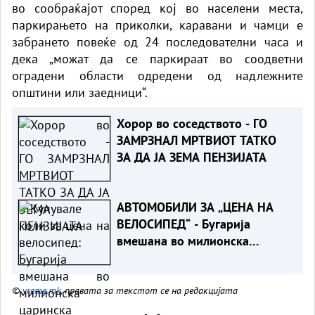
во сообраќајот според кој во населени места,
паркирањето на приколки, каравани и чамци е
забрането повеќе од 24 последователни часа и
дека „можат да се паркираат во соодветни
оградени области одредени од надлежните
општини или заедници“.
Хорор во соседството - ГО
ЗАМРЗНАЛ МРТВИОТ ТАТКО
ЗА ДА ЈА ЗЕМА ПЕНЗИЈАТА
АВТОМОБИЛИ ЗА „ЦЕНА НА
ВЕЛОСИПЕД“ - Бугарија
вмешана во милионска
царинска измама со возила за
Кипар
©
vreme.mk
, правата за текстот се на редакцијата