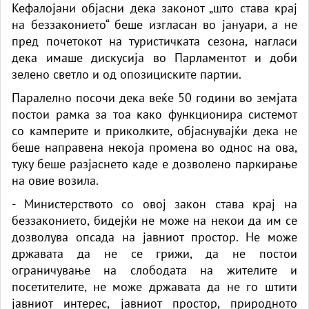
Кефалојани објасни дека законот „што става крај
на беззаконието“ беше изгласан во јануари, а не
пред почетокот на туристичката сезона, нагласи
дека имаше дискусија во Парламентот и доби
зелено светло и од опозициските партии.
Паралелно посочи дека веќе 50 години во земјата
постои рамка за тоа како функционира системот
со камперите и приколките, објаснувајќи дека не
беше направена некоја промена во однос на ова,
туку беше разјаснето каде е дозволено паркирање
на овие возила.
- Министерството со овој закон става крај на
беззаконието, бидејќи не може на некои да им се
дозволува опсада на јавниот простор. Не може
државата да не се грижи, да не постои
ограничување на слободата на жителите и
посетителите, не може државата да не го штити
јавниот интерес, јавниот простор, природното