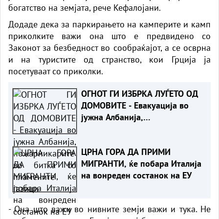
богатство на земјата, рече Кефалојани.
Додаде дека за паркирањето на камперите и камп
приколките важи она што е предвидено со
Законот за безбедност во сообраќајот, а се осврна
и на туристите од странство, кои Грција ја
посетуваат со приколки.
ОГНОТ ГИ ИЗБРКА ЛУЃЕТО ОД
ДОМОВИТЕ - Евакуација во
јужна Албанија,
пожарникарите во битка со
пламените јазици
ЦРНА ГОРА ДА ПРИМИ
МИГРАНТИ, ќе побара Италија
на вонреден состанок на ЕУ
- Она што важи во нивните земји важи и тука. Не