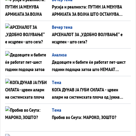
Русија и реалноста: ПУТИН ЈА МЕНУВА
АРМИЈАТА ЗА ВОЈНА ШТО ОСТАНУВА
БЕЗ ФРОНТ
Вечер тема
АРСЕНАЛОТ ЗА „УДОБНО ВОЈУВАЊЕ“ е
исцрпен - што сега?
Анализа
Дедовците и бабите ќе работат пет-шест
години подоцна затоа што НЕМААТ
ВНУЦИ ДА ГИ ЗАМЕНАТ
Tема
КОГА ДУНАВ ЈА ГУБИ СИЛАТА - црвен
аларм на системската плоча од јужна
Германија до Црното Море...
Tема
Пробив во Сеута: МАРОКО, ЗОШТО?