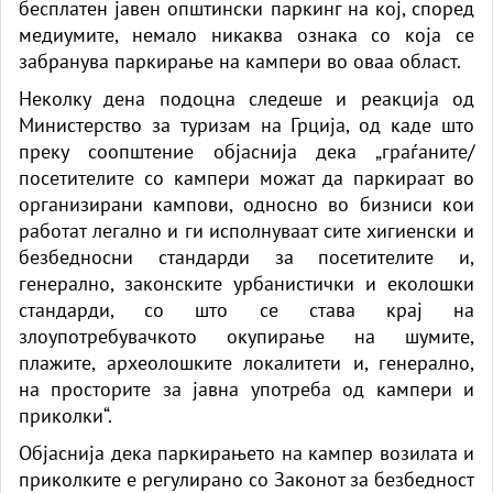
бесплатен јавен општински паркинг на кој, според
медиумите, немало никаква ознака со која се
забранува паркирање на кампери во оваа област.
Неколку дена подоцна следеше и реакција од
Министерство за туризам на Грција, од каде што
преку соопштение објаснија дека „граѓаните/
посетителите со кампери можат да паркираат во
организирани кампови, односно во бизниси кои
работат легално и ги исполнуваат сите хигиенски и
безбедносни стандарди за посетителите и,
генерално, законските урбанистички и еколошки
стандарди, со што се става крај на
злоупотребувачкото окупирање на шумите,
плажите, археолошките локалитети и, генерално,
на просторите за јавна употреба од кампери и
приколки“.
Објаснија дека паркирањето на кампер возилата и
приколките е регулирано со Законот за безбедност