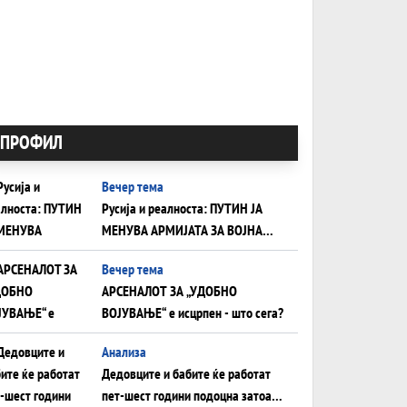
ПРОФИЛ
Вечер тема
Русија и реалноста: ПУТИН ЈА
МЕНУВА АРМИЈАТА ЗА ВОЈНА
ШТО ОСТАНУВА БЕЗ ФРОНТ
Вечер тема
АРСЕНАЛОТ ЗА „УДОБНО
ВОЈУВАЊЕ“ е исцрпен - што сега?
Анализа
Дедовците и бабите ќе работат
пет-шест години подоцна затоа