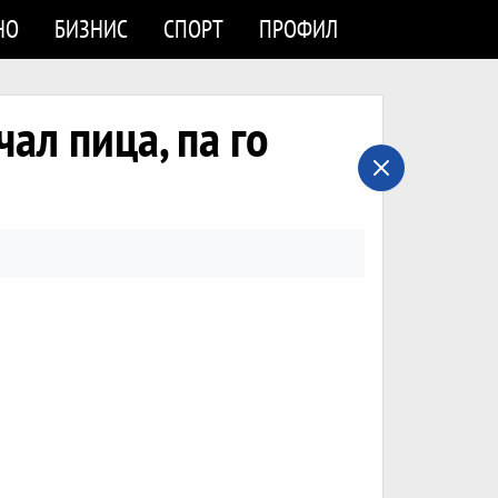
НО
БИЗНИС
СПОРТ
ПРОФИЛ
ал пица, па го