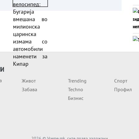
милионска царинска
измама со возила за
Кипар
ИИ
а
Живот
Trending
Спорт
Забава
Techno
Профил
Бизнис
2026
© Vreme.mk, сите права задржани