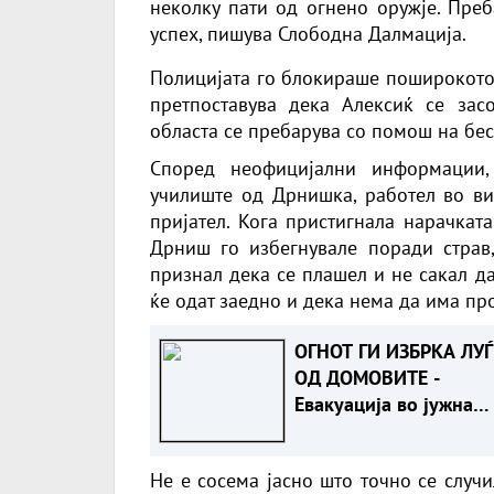
неколку пати од огнено оружје. Преб
успех, пишува
Слободна Далмација
.
Полицијата го блокираше поширокото 
претпоставува дека Алексиќ се зас
областа се пребарува со помош на бес
Според неофицијални информации,
училиште од Дрнишка, работел во ви
пријател. Кога пристигнала нарачкат
Дрниш го избегнувале поради страв,
признал дека се плашел и не сакал д
ќе одат заедно и дека нема да има пр
ОГНОТ ГИ ИЗБРКА ЛУЃ
ОД ДОМОВИТЕ -
Евакуација во јужна
Албанија, пожарникар
во битка со пламенит
Не е сосема јасно што точно се случ
јазици