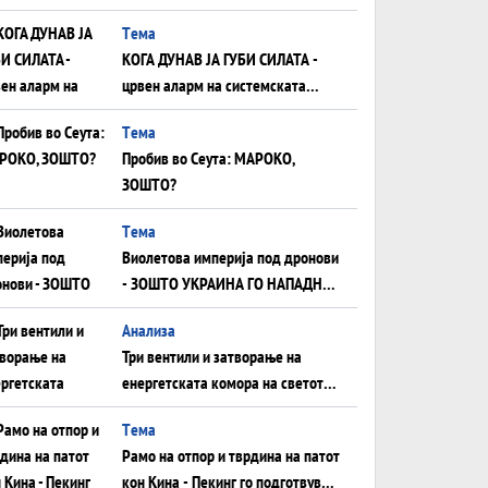
што НЕМААТ ВНУЦИ ДА ГИ
Tема
ЗАМЕНАТ
КОГА ДУНАВ ЈА ГУБИ СИЛАТА -
црвен аларм на системската
плоча од јужна Германија до
Tема
Црното Море...
Пробив во Сеута: МАРОКО,
ЗОШТО?
Tема
Виолетова империја под дронови
- ЗОШТО УКРАИНА ГО НАПАДНА
РУСКИОТ WILDBERRIES
Aнализа
Три вентили и затворање на
енергетската комора на светот:
Нападот во Суец најавува
Tема
глобален енергетски инфаркт?
Рамо на отпор и тврдина на патот
кон Кина - Пекинг го подготвува