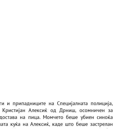
ги и припадниците на Специјалната полиција,
т Кристијан Алексиќ од Дрниш, осомничен за
достава на пица. Момчето беше убиен синоќа
ната куќа на Алексиќ, каде што беше застрелан