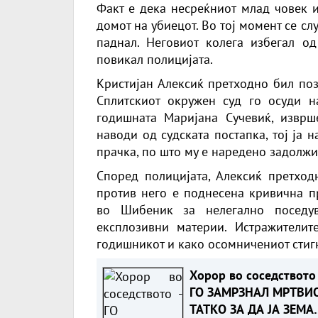
Факт е дека несреќниот млад човек и
домот на убиецот. Во тој момент се сл
паднал. Неговиот колега избегал о
повикал полицијата.
Кристијан Алексиќ претходно бил поз
Сплитскиот окружен суд го осуди н
годишната Маријана Сучевиќ, изврш
наводи од судската постапка, тој ја 
прачка, по што му е наредено задолжи
Според полицијата, Алексиќ претход
против него е поднесена кривична п
во Шибеник за нелегално поседув
експлозивни материи. Истражителит
годишникот и како осомничениот стигн
Хорор во соседството 
ГО ЗАМРЗНАЛ МРТВИ
ТАТКО ЗА ДА ЈА ЗЕМА