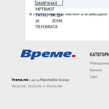
ПЕНЗИЈАТА
©
vreme.mk
, правата за текстот се на редакцијата
КАТЕГОР
Македониј
Балкан
Свет
Vreme.mk
Maxmedia Group:
е дел од
Vecer.mk
,
Vesti.mk
, и
Vreme.mk