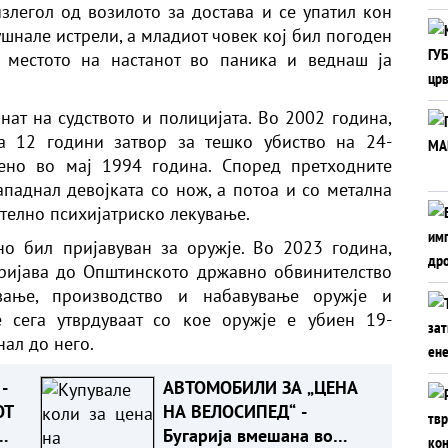
злегол од возилото за достава и се упатил кон
ушнале истрели, а младиот човек кој бил погоден
д местото на настанот во паника и веднаш ја
нат на судството и полицијата. Во 2002 година,
а 12 години затвор за тешко убиство на 24-
ено во мај 1994 година. Според претходните
нападнал девојката со нож, а потоа и со метална
телно психијатриско лекување.
но бил пријавуван за оружје. Во 2023 година,
ријава до Општинското државно обвинителство
ање, производство и набавување оружје и
е сега утврдуваат со кое оружје е убиен 19-
ал до него.
-
АВТОМОБИЛИ ЗА „ЦЕНА
ОТ
НА ВЕЛОСИПЕД“ -
Бугарија вмешана во