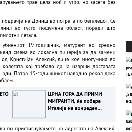
арувањето трае цела ноќ и утро, но засега без
подрачје на Дрниш во потрага по бегалецот. Се
олнил во густо пошумена област, поради што
пилотни летала.
 убиениот 19-годишник, матурант во средно
кенд смена во локална пицерија за да замени
а од Кристијан Алексиќ, лице кое многумина во
 колегата кој требало да ја изврши доставата
а оди. Потоа 19-годишникот наводно рекол дека
облем.
ЕТО
ЦРНА ГОРА ДА ПРИМИ
МИГРАНТИ, ќе побара
Италија на вонреден
ите
состанок на ЕУ
е
ило по пристигнувањето на адресата на Алексиќ.