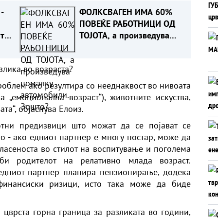
-
ФОЛКСВАГЕН ИМА 60%
ПОВЕЌЕ РАБОТНИЦИ ОД
 тоа
ТОЈОТА, а произведува
е
помалку автомобили.
Зошто?
злика во возраста?
роблем ако резултира со нееднаквост во нивоата
 „емоционална возраст“), животните искуства,
та“, објаснува Елоиз.
отни предизвици што можат да се појават се
о - ако едниот партнер е многу постар, може да
ласеноста во стилот на воспитување и поголема
уби родителот на релативно млада возраст.
едниот партнер планира пензионирање, додека
финансиски ризици, исто така може да биде
 цврста горна граница за разликата во години,