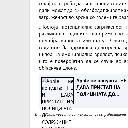
секој пар треба да ги процени своите
дали можат да си обезбедат живот как
загриженост во врска со големите раз
„Постојат потенцијална загриженост 
разлика во годините - на пример, ко
подобра кариера или статус. Секако
годините. За одржлива, долгорочна вр
нивоа на емоционална зрелост, психо
што е поверојатно да се случи во в
објаснува Елоиз.
Apple не попушта: НЕ
ДАВА ПРИСТАП НА
ПОЛИЦИЈАТА ДО
СОДРЖИНИТЕ НА СВО
КЛИЕНТИ
©
vreme.mk
, правата за текстот се на редакцијата