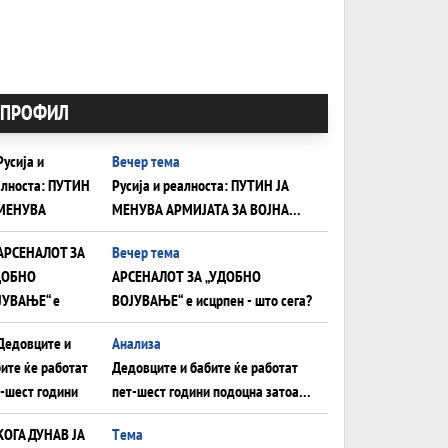
ПРОФИЛ
Вечер тема
Русија и реалноста: ПУТИН ЈА
МЕНУВА АРМИЈАТА ЗА ВОЈНА
ШТО ОСТАНУВА БЕЗ ФРОНТ
Вечер тема
АРСЕНАЛОТ ЗА „УДОБНО
ВОЈУВАЊЕ“ е исцрпен - што сега?
Анализа
Дедовците и бабите ќе работат
пет-шест години подоцна затоа
што НЕМААТ ВНУЦИ ДА ГИ
Tема
ЗАМЕНАТ