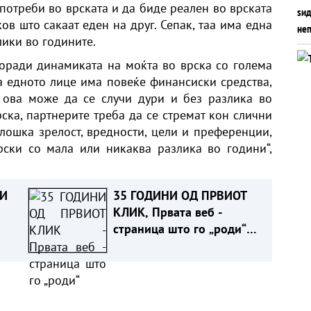
 потреби во врската и да биде реален во врската
ов што сакаат еден на друг. Сепак, таа има една
лики во годините.
поради динамиката на моќта во врска со голема
га едното лице има повеќе финансиски средства,
, ова може да се случи дури и без разлика во
ска, партнерите треба да се стремат кон слични
лошка зрелост, вредности, цели и преференции,
рски со мала или никаква разлика во години“,
 И
35 ГОДИНИ ОД ПРВИОТ
КЛИК, Првата веб -
страница што го „роди“
ИТЕ
интернетот се уште живеe