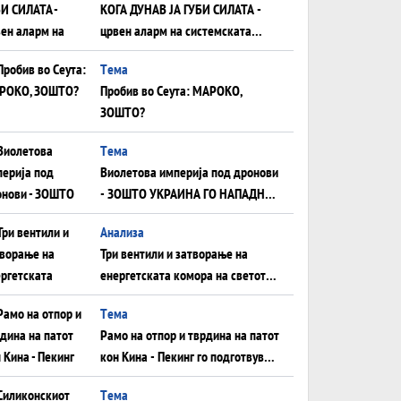
КОГА ДУНАВ ЈА ГУБИ СИЛАТА -
црвен аларм на системската
плоча од јужна Германија до
Tема
Црното Море...
Пробив во Сеута: МАРОКО,
ЗОШТО?
Tема
Виолетова империја под дронови
- ЗОШТО УКРАИНА ГО НАПАДНА
РУСКИОТ WILDBERRIES
Aнализа
Три вентили и затворање на
енергетската комора на светот:
Нападот во Суец најавува
Tема
глобален енергетски инфаркт?
Рамо на отпор и тврдина на патот
кон Кина - Пекинг го подготвува
Иран за американска копнена
Tема
инвазија