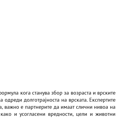
формула кога станува збор за возраста и врските
а одреди долготрајноста на врската. Експертите
ка, важно е партнерите да имаат слични нивоа на
како и усогласени вредности, цели и животни