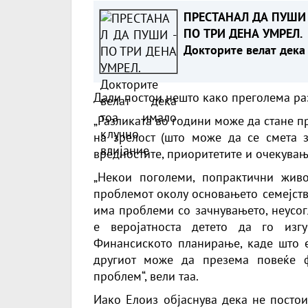
ПРЕСТАНАЛ ДА ПУШИ 
ПО ТРИ ДЕНА УМРЕЛ.
Докторите велат дека
имало клучно влијани
Дали постои нешто како преголема ра
„Разликата во години може да стане п
на зрелост (што може да се смета за
вредностите, приоритетите и очекувања
„Некои поголеми, попрактични жив
проблемот околу основањето семејств
има проблеми со зачнувањето, неусог
е веројатноста детето да го изг
Финансиското планирање, каде што 
другиот може да презема повеќе 
проблем“, вели таа.
Иако Елоиз објаснува дека не постои