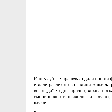
Многу луѓе се прашуваат дали постои 
и дали разликата во години може да ј
велат „да“. За долгорочна, здрава врс
емоционална и психолошка зрелост, 
желби.