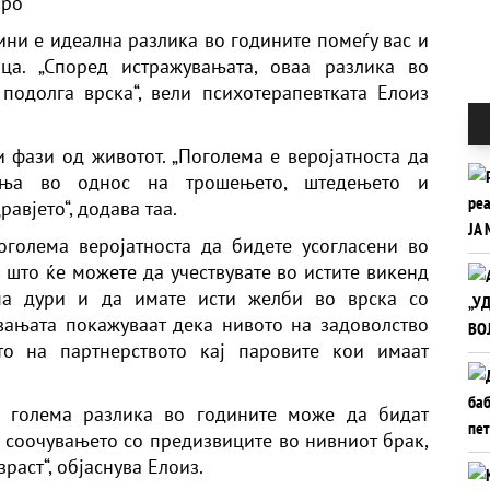
бро
ини е идеална разлика во годините помеѓу вас и
ица. „Според истражувањата, оваа разлика во
подолга врска“, вели психотерапевтката Елоиз
и фази од животот. „Поголема е веројатноста да
ања во однос на трошењето, штедењето и
авјето“, додава таа.
поголема веројатноста да бидете усогласени во
 што ќе можете да учествувате во истите викенд
 па дури и да имате исти желби во врска со
вањата покажуваат дека нивото на задоволство
то на партнерството кај паровите кои имаат
о голема разлика во годините може да бидат
а соочувањето со предизвиците во нивниот брак,
раст“, објаснува Елоиз.