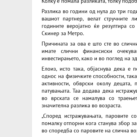
Колку е помала разликата, толку подо
Разлика во години од нула до три год
вашиот партнер, велат стручните л
годините веројатно ќе резултира со 
Скинер за Метро.
Причината за ова е што сте во сличн
имате слични финансиски очекув
инвестирањето, како и во поглед на здр
Елоиз, исто така, објаснува дека е 
однос на физичките способности, така
активности, обврски околу децата,
патувањата. Таа додава дека истражу
во врската се намалува со траење
значителна разлика во возраста.
„Според истражувањата, паровите с
помалку отпорни кога станува збор з
во споредба со паровите на слична воз