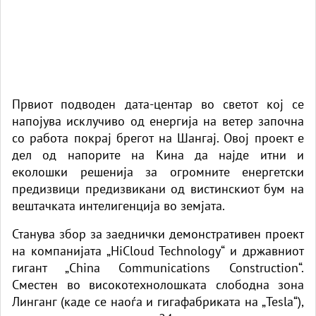
Првиот подводен дата-центар во светот кој се
напојува исклучиво од енергија на ветер започна
со работа покрај брегот на Шангај. Овој проект е
дел од напорите на Кина да најде итни и
еколошки решенија за огромните енергетски
предизвици предизвикани од вистинскиот бум на
вештачката интелигенција во земјата.
Станува збор за заеднички демонстративен проект
на компанијата „HiCloud Technology“ и државниот
гигант „China Communications Construction“.
Сместен во високотехнолошката слободна зона
Линганг (каде се наоѓа и гигафабриката на „Tesla“),