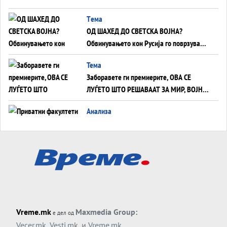
Tема
ОД ШАХЕД ДО СВЕТСКА ВОЈНА?
Обвинувањето кон Русија го поврзува
Блискиот Исток со украинското бојно
Тема
поле?
Заборавете ги премиерите, ОВА СЕ
ЛУЃЕТО ШТО РЕШАВААТ ЗА МИР, ВОЈНА,
СОЖИВОТ ИЛИ ПРОПАСТ
Анализа
Приватни факултети - ОД ПРЕСТИЖ
НЕКОГАШ ДЕНЕС ДО ФАБРИКИ ЗА
ДИПЛОМИ
Tема
БАЛКАНОТ КАКО ДОКУМЕНТ НА ТУЃА
МАСА: Берлинскиот договор од 1878 и
европската уметност за уредување на
Tема
туѓи судбини
Vreme.mk
Maxmedia Group:
е дел од
ГЕРМАНИЈА Е ПРЕД ЕКСПЛОЗИЈА? АfD го
Vecer.mk
,
Vesti.mk
, и
Vreme.mk