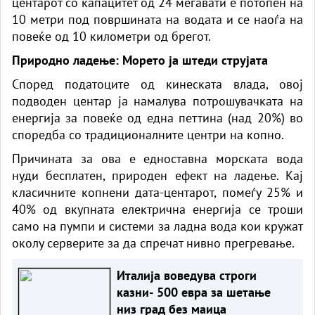
центарот со капацитет од 24 мегавати е потопен на
10 метри под површината на водата и се наоѓа на
повеќе од 10 километри од брегот.
Природно ладење: Морето ја штеди струјата
Според податоците од кинеската влада, овој
подводен центар ја намалува потрошувачката на
енергија за повеќе од една петтина (над 20%) во
споредба со традиционалните центри на копно.
Причината за ова е едноставна морската вода
нуди бесплатен, природен ефект на ладење. Кај
класичните копнени дата-центарот, помеѓу 25% и
40% од вкупната електрична енергија се троши
само на пумпи и системи за ладна вода кои кружат
околу серверите за да спречат нивно прегревање.
Италија воведува строги
казни- 500 евра за шетање
низ град без маица