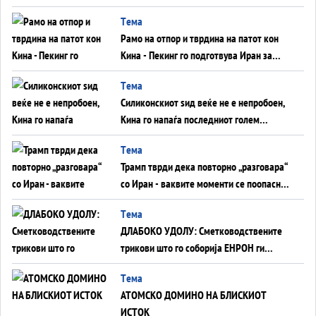
во Суец најавува глобален енергетски
Tема
инфаркт?
Рамо на отпор и тврдина на патот кон
Кина - Пекинг го подготвува Иран за
американска копнена инвазија
Tема
Силиконскиот ѕид веќе не е непробоен,
Кина го напаѓа последниот голем
монопол на Западот?
Tема
Трамп тврди дека повторно „разговара“
со Иран - ваквите моменти се поопасни
од отворените закани
Tема
ДЛАБОКО УДОЛУ: Сметководствените
трикови што го соборија ЕНРОН ги
применуваат гигантите за ВИ
Tема
АТОМСКО ДОМИНО НА БЛИСКИОТ
ИСТОК