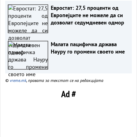
Евростат: 27,5 проценти од
Европејците не можeле да си
дозволат седумдневен одмор
Малата пацифичка држава
Науру го промени своето име
©
vreme.mk
, правата за текстот се на редакцијата
Ad #