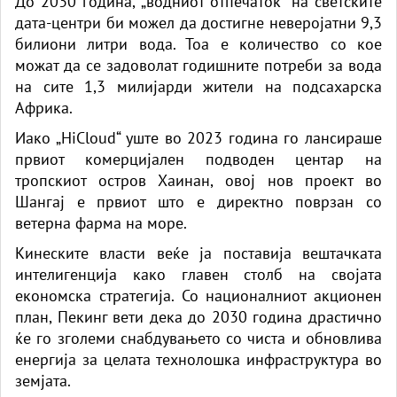
До 2030 година, „водниот отпечаток“ на светските
дата-центри би можел да достигне неверојатни 9,3
билиони литри вода. Тоа е количество со кое
можат да се задоволат годишните потреби за вода
на сите 1,3 милијарди жители на подсахарска
Африка.
Иако „HiCloud“ уште во 2023 година го лансираше
првиот комерцијален подводен центар на
тропскиот остров Хаинан, овој нов проект во
Шангај е првиот што е директно поврзан со
ветерна фарма на море.
Кинеските власти веќе ја поставија вештачката
интелигенција како главен столб на својата
економска стратегија. Со националниот акционен
план, Пекинг вети дека до 2030 година драстично
ќе го зголеми снабдувањето со чиста и обновлива
енергија за целата технолошка инфраструктура во
земјата.