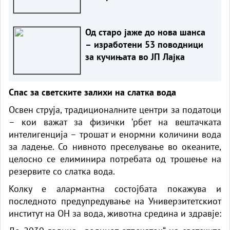
Од старо јаже до нова шанса
– изработени 53 поводници
за кучињата во ЈП Лајка
Спас за светските залихи на слатка вода
Освен струја, традиционалните центри за податоци
– кои важат за физички ’рбет на вештачката
интелигенција – трошат и енормни количини вода
за ладење. Со нивното преселување во океаните,
целосно се елиминира потребата од трошење на
резервите со слатка вода.
Колку е алармантна состојбата покажува и
последното предупредување на Универзитетскиот
институт на ОН за вода, животна средина и здравје: