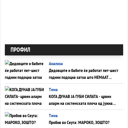
ПРОФИЛ
Анализа
Дедовците и бабите ќе работат пет-шест
години подоцна затоа што НЕМААТ
ВНУЦИ ДА ГИ ЗАМЕНАТ
Tема
КОГА ДУНАВ ЈА ГУБИ СИЛАТА - црвен
аларм на системската плоча од јужна
Германија до Црното Море...
Tема
Пробив во Сеута: МАРОКО, ЗОШТО?