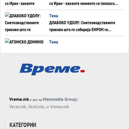
со Иран - ваквите моменти се поопасни
од отворените закани
Tема
ДЛАБОКО УДОЛУ: Сметководствените
трикови што го соборија ЕНРОН ги
применуваат гигантите за ВИ
Tема
АТОМСКО ДОМИНО НА БЛИСКИОТ
ИСТОК
Tема
ОД ШАХЕД ДО СВЕТСКА ВОЈНА?
Обвинувањето кон Русија го поврзува
Блискиот Исток со украинското бојно
Тема
поле?
Vreme.mk
Maxmedia Group:
е дел од
Заборавете ги премиерите, ОВА СЕ
Vecer.mk
,
Vesti.mk
, и
Vreme.mk
ЛУЃЕТО ШТО РЕШАВААТ ЗА МИР, ВОЈНА,
СОЖИВОТ ИЛИ ПРОПАСТ
Анализа
КАТЕГОРИИ
Приватни факултети - ОД ПРЕСТИЖ