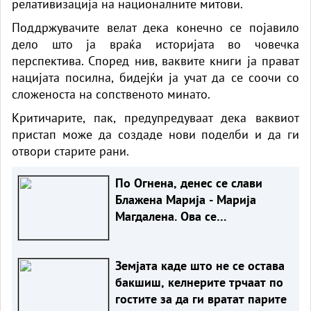
релативизација на националните митови.
Поддржувачите велат дека конечно се појавило
дело што ја враќа историјата во човечка
перспектива. Според нив, ваквите книги ја прават
нацијата посилна, бидејќи ја учат да се соочи со
сложеноста на сопственото минато.
Критичарите, пак, предупредуваат дека ваквиот
пристап може да создаде нови поделби и да ги
отвори старите рани.
По Огнена, денес се слави
Блажена Марија - Марија
Магдалена. Ова се
православните обичаи
Земјата каде што не се остава
бакшиш, келнерите трчаат по
гостите за да ги вратат парите