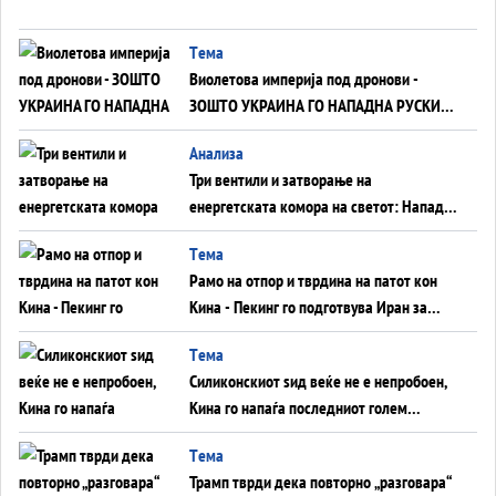
Tема
Виолетова империја под дронови -
ЗОШТО УКРАИНА ГО НАПАДНА РУСКИОТ
WILDBERRIES
Aнализа
Три вентили и затворање на
енергетската комора на светот: Нападот
во Суец најавува глобален енергетски
Tема
инфаркт?
Рамо на отпор и тврдина на патот кон
Кина - Пекинг го подготвува Иран за
американска копнена инвазија
Tема
Силиконскиот ѕид веќе не е непробоен,
Кина го напаѓа последниот голем
монопол на Западот?
Tема
Трамп тврди дека повторно „разговара“