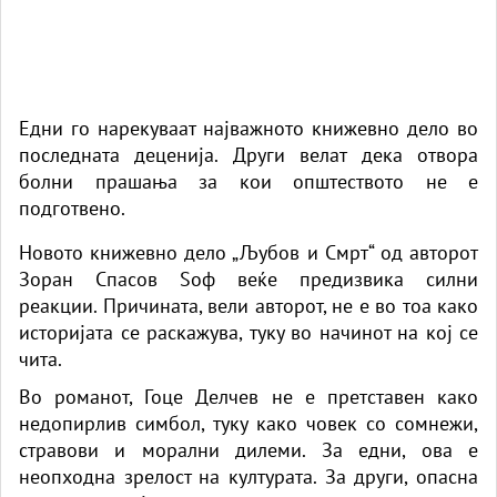
Едни го нарекуваат најважното книжевно дело во
последната деценија. Други велат дека отвора
болни прашања за кои општеството не е
подготвено.
Новото книжевно дело „Љубов и Смрт“ од авторот
Зоран Спасов Sоф веќе предизвика силни
реакции. Причината, вели авторот, не е во тоа како
историјата се раскажува, туку во начинот на кој се
чита.
Во романот, Гоце Делчев не е претставен како
недопирлив симбол, туку како човек со сомнежи,
стравови и морални дилеми. За едни, ова е
неопходна зрелост на културата. За други, опасна