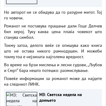
Но авторот не се обидува да го разурне митот. Тој
го човечи.
Романот не поставува прашање дали Гоце Делчев
бил херој. Туку каква цена плаќа човекот што
станува симбол.
Токму затоа, делото веќе се опишува како книга
што не остава никого рамнодушен. И можеби
токму тоа е нејзината најголема вредност.
Во време на брзи мислења и лесни судови, „Љубов
и Смрт“ бара нешто потешко: размислување.
Повеќе информации за романот може да најдете
на следниот
ЛИНК.
МЗ: Светска недела на
доењето