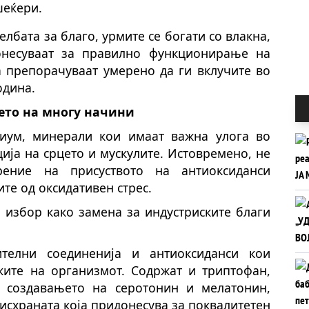
шеќери.
лбата за благо, урмите се богати со влакна,
несуваат за правилно функционирање на
а препорачуваат умерено да ги вклучите во
одина.
ето на многу начини
иум, минерали кои имаат важна улога во
ја на срцето и мускулите. Истовремено, не
рение на присуството на антиоксиданси
те од оксидативен стрес.
 избор како замена за индустриските благи
телни соединенија и антиоксиданси кои
тките на организмот. Содржат и триптофан,
о создавањето на серотонин и мелатонин,
исхраната која придонесува за поквалитетен