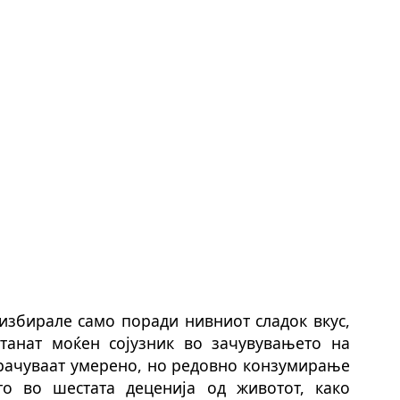
избирале само поради нивниот сладок вкус,
танат моќен сојузник во зачувувањето на
орачуваат умерено, но редовно конзумирање
о во шестата деценија од животот, како