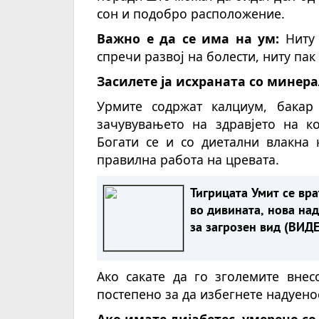
сон и подобро расположение.
Важно е да се има на ум:
Ниту 
спречи развој на болести, ниту пак
Засилете ја исхраната со минер
Урмите содржат калциум, бакар
зачувувањето на здравјето на ко
Богати се и со диетални влакна
правилна работа на цревата.
Тигрицата Умит се вра
во дивината, нова на
за загрозен вид (ВИД
Ако сакате да го зголемите внес
постепено за да избегнете надуено
Ако имате дијабетес, умерено со