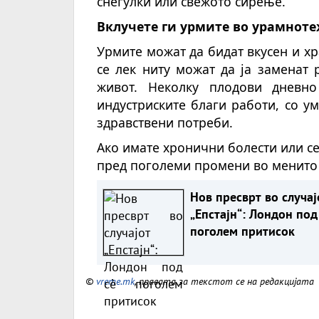
снегулки или свежото сирење.
Вклучете ги урмите во урамнот
Урмите можат да бидат вкусен и хр
се лек ниту можат да ја заменат
живот. Неколку плодови дневн
индустриските благи работи, со у
здравствени потреби.
Ако имате хронични болести или с
пред поголеми промени во менито с
Нов пресврт во случај
„Епстајн“: Лондон под
поголем притисок
©
vreme.mk
, правата за текстот се на редакцијата