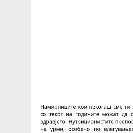
Намирниците кои некогаш сме ги 
со текот на годините можат да с
здравјето. Нутриционистите преп
на урми, особено по влегувањет