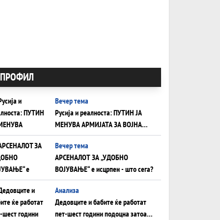
ПРОФИЛ
Вечер тема
Русија и реалноста: ПУТИН ЈА
МЕНУВА АРМИЈАТА ЗА ВОЈНА
ШТО ОСТАНУВА БЕЗ ФРОНТ
Вечер тема
АРСЕНАЛОТ ЗА „УДОБНО
ВОЈУВАЊЕ“ е исцрпен - што сега?
Анализа
Дедовците и бабите ќе работат
пет-шест години подоцна затоа