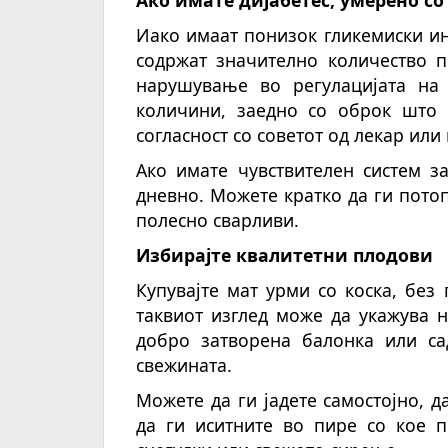
Иако имаат понизок гликемиски и
содржат значително количество п
нарушување во регулацијата на 
количини, заедно со оброк што 
согласност со советот од лекар или
Ако имате чувствителен систем з
дневно. Можете кратко да ги потоп
полесно сварливи.
Избирајте квалитетни плодови
Купувајте мат урми со коска, без
таквиот изглед може да укажува н
добро затворена балонка или са
свежината.
Можете да ги јадете самостојно, 
да ги иситните во пире со кое п