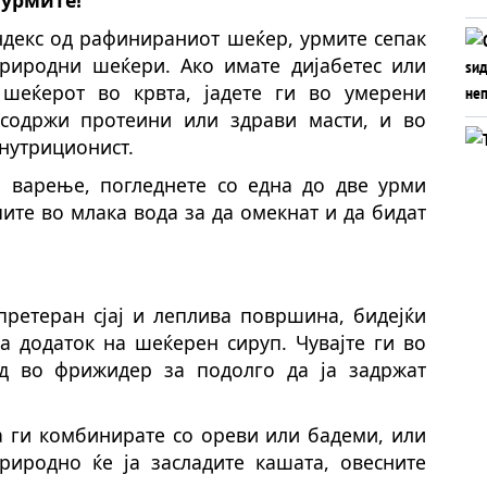
ндекс од рафинираниот шеќер, урмите сепак
риродни шеќери. Ако имате дијабетес или
шеќерот во крвта, јадете ги во умерени
содржи протеини или здрави масти, и во
 нутриционист.
а варење, погледнете со една до две урми
ите во млака вода за да омекнат и да бидат
 претеран сјај и леплива површина, бидејќи
а додаток на шеќерен сируп. Чувајте ги во
д во фрижидер за подолго да ја задржат
да ги комбинирате со ореви или бадеми, или
риродно ќе ја засладите кашата, овесните