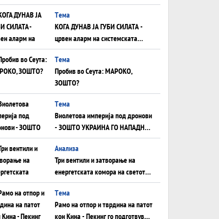
што НЕМААТ ВНУЦИ ДА ГИ
Tема
ЗАМЕНАТ
КОГА ДУНАВ ЈА ГУБИ СИЛАТА -
црвен аларм на системската
плоча од јужна Германија до
Tема
Црното Море...
Пробив во Сеута: МАРОКО,
ЗОШТО?
Tема
Виолетова империја под дронови
- ЗОШТО УКРАИНА ГО НАПАДНА
РУСКИОТ WILDBERRIES
Aнализа
Три вентили и затворање на
енергетската комора на светот:
Нападот во Суец најавува
Tема
глобален енергетски инфаркт?
Рамо на отпор и тврдина на патот
кон Кина - Пекинг го подготвува