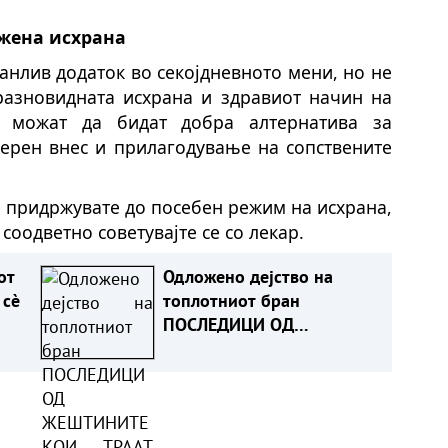
ежена исхрана
анлив додаток во секојдневното мени, но не
 разновидната исхрана и здравиот начин на
о можат да бидат добра алтернатива за
мерен внес и прилагодување на сопствените
е придржувате до посебен режим на исхрана,
оодветно советувајте се со лекар.
от
Одложено дејство на
 сè
топлотниот бран
ПОСЛЕДИЦИ ОД
ЖЕШТИНИТЕ КОИ ТРААТ
СО НЕДЕЛИ