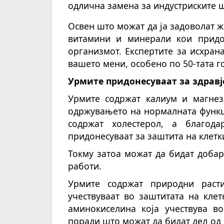
одлична замена за индустриските 
Освен што можат да ја задоволат же
витамини и минерали кои придо
организмот. Експертите за исхран
вашето мени, особено по 50-тата г
Урмите придонесуваат за здравј
Урмите содржат калиум и магнез
одржувањето на нормалната функци
содржат холестерол, а благода
придонесуваат за заштита на клетки
Токму затоа можат да бидат добар
работи.
Урмите содржат природни расти
учествуваат во заштитата на кле
аминокиселина која учествува в
поради што можат да бидат дел од 