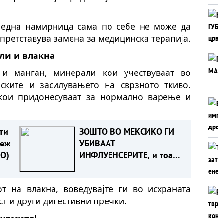
една намирница сама по себе не може да
 претставува замена за медицинска терапија.
али и влакна
 и манган, минерали кои учествуваат во
ските и засилувањето на сврзното ткиво.
 кои придонесуваат за нормално варење и
ти
ЗОШТО ВО МЕКСИКО ГИ
деж
УБИВААТ
ЕО)
ИНФЛУЕНСЕРИТЕ, и тоа
додека емитуваат во
живо
от на влакна, воведувајте ги во исхраната
ст и други дигестивни пречки.
 урмите!