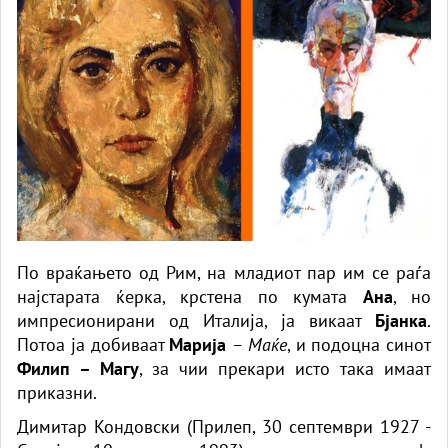
По враќањето од Рим, на младиот пар им се раѓа
најстарата ќерка, крстена по кумата
Ана
, но
импресионирани од Италија, ја викаат
Бјанка
.
Потоа ја добиваат
Марија
– Маќе
, и подоцна синот
Филип – Магу
, за чии прекари исто така имаат
приказни.
Димитар Кондовски (Прилеп, 30 септември 1927 -