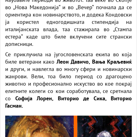
во „Нова Македонија“ и во „Вечер“ почнала да се
ориентира кон новинарството, и додека Кондовски
ја користел едногодишната стипендија на
италијанската влада, таа стажирала во „Стампа
естера“ каде што биле вклучени сите странски
дописници.
Се приклучила на југословенската екипа во која
биле ветерани како
Леон Давичо, Вања Краљевиќ
и други, и навлегла во многу сфери и новинарски
жанрови. Вели, тоа било период со драгоцено
животно и професионално искуство во кое покрај
елитните колеги со кои соработувала, се сретнала
со
Софија Лорен, Виторио де Сика, Виторио
Гасман.