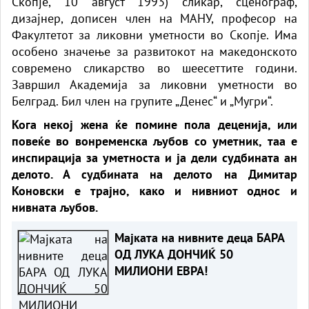
Скопје, 10 август 1993) сликар, сценограф,
дизајнер, дописен член на МАНУ, професор на
Факултетот за ликовни уметности во Скопје. Има
особено значење за развитокот на македонското
современо сликарство во шеесеттите години.
Завршил Академија за ликовни уметности во
Белград. Бил член на групите „Денес“ и „Мугри“.
Кога некој жена ќе помине пола деценија, или
повеќе во вонременска љубов со уметник, таа е
инспирација за уметноста и ја дели судбината ан
делото. А судбината на делото на Димитар
Коновски е трајно, како и нивниот однос и
нивната љубов.
Мајката на нивните деца БАРА
ОД ЛУКА ДОНЧИЌ 50
МИЛИОНИ ЕВРА!