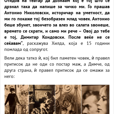
Отидов на театар да дознаам кој е тој што се
дрзнал така да напише за чичко ми. Го прашав
Антонио Николовски, историчар на уметност, да
ми го покаже тој безобразен млад човек. Антонио
беше збунет, ѕвончето за влез во салата ѕвонеше,
времето се скрати, и само ми рече – Овој до тебе
е тој, Димитар Кондовски. После веќе не се
сеќавам“
, раскажува Хилда, која е 15 години
помлада од сопругот.
Вели дека татко ѝ, кој бил паметен човек, ѝ правел
притисок да не оди со постар маж, а Димче, од
друга страна, ѝ правел притисок да се омажи за
него: