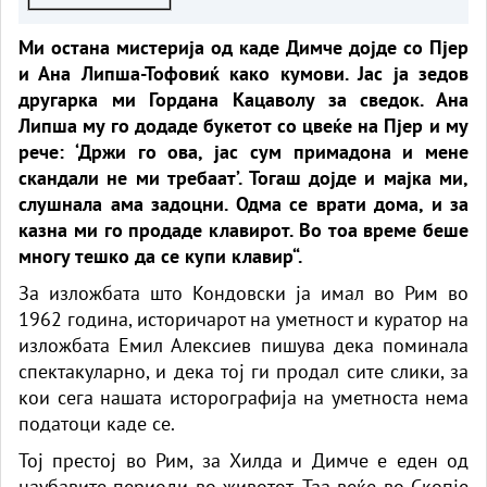
Ми остана мистерија од каде Димче дојде со Пјер
и Ана Липша-Тофовиќ како кумови. Јас ја зедов
другарка ми Гордана Кацаволу за сведок. Ана
Липша му го додаде букетот со цвеќе на Пјер и му
рече: ‘Држи го ова, јас сум примадона и мене
скандали не ми требаат’. Тогаш дојде и мајка ми,
слушнала ама задоцни. Одма се врати дома, и за
казна ми го продаде клавирот. Во тоа време беше
многу тешко да се купи клавир“.
За изложбата што Кондовски ја имал во Рим во
1962 година, историчарот на уметност и куратор на
изложбата Емил Алексиев пишува дека поминала
спектакуларно, и дека тој ги продал сите слики, за
кои сега нашата исторографија на уметноста нема
податоци каде се.
Тој престој во Рим, за Хилда и Димче е еден од
наубавите периоди во животот. Таа веќе во Скопје