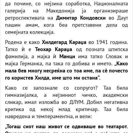
да почине, со нејзина соработка, Националната
галерија на Македонија ја организираше
ретроспективата на
Димитар Кондовски
во Даут
пашин амам, кога беа претставени дела од
семејната колекција.
Родена е како
Хилдегард Караџа
во 1941 година.
Татко ѝ е
Теохар Караџа
од позната штипска
фамилија, а мајка ѝ
Манци
има татко Словак и
мајка Германка, па така го добива и името.
„Како
мала бев многу несреќна со тоа име, па сè почесто
го користев Хилда, име што ми остана“.
Како се запознале со сопругот? Таа била
гимназијалка, а нејзиниот чичко, академски
сликар, имал изложба во ДЛУМ. Добил негативна
критика од некој млад критичар. Таа била
навредена и темпераментна, и вели:
„Тогаш сиот наш живот се одвиваше во театарот.