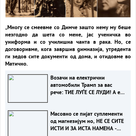
„Многу се смеевме со Димче зашто нему му беше
незгодно да шета со мене, јас ученичка во
униформа и со училишна чанта в рака. Но, се
договоривме, кога завршив gимназија, утредента
ги зедов сите документи од дома, и отидовме во
Матично.
Возачи на електрични
автомобили Трамп за вас
рече: ТИЕ ЛУЃЕ СЕ ЛУДИ! А еве
зошто
Масовно се пијат суплементи
од магнезијум но, НЕ СЕ СИТЕ
ИСТИ И ЗА ИСТА НАМЕНА -
КОЈ Е ЗА ВАС?!