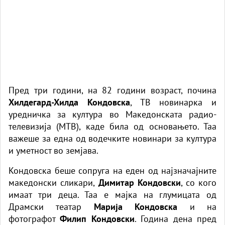
Пред три години, на 82 години возраст, почина
Хилдегард-Хилда Кондовска
, ТВ новинарка и
уредничка за култура во Македонската радио-
телевизија (МТВ), каде била од основањето. Таа
важеше за една од водечките новинари за култура
и уметност во земјава.
Кондовска беше сопруга на еден од најзначајните
македонски сликари,
Димитар Кондовски
, со кого
имаат три деца. Таа е мајка на глумицата од
Драмски театар
Марија Кондовска
и на
фотографот
Филип Кондовски
. Година дена пред