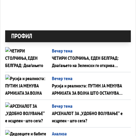
ПРОФИЛ
Вечер тема
ЧЕТИРИ СТОЛЧИЊА, ЕДЕН БЕЛГРАД:
Доаѓањето на Зеленски ги открива
тајните на политиката на балансирање
Вечер тема
на Вучиќ
Русија и реалноста: ПУТИН ЈА МЕНУВА
АРМИЈАТА ЗА ВОЈНА ШТО ОСТАНУВА
БЕЗ ФРОНТ
Вечер тема
АРСЕНАЛОТ ЗА „УДОБНО ВОЈУВАЊЕ“ е
исцрпен - што сега?
Анализа