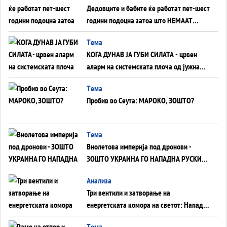
Дедовците и бабите ќе работат пет-шест
години подоцна затоа што НЕМААТ
ВНУЦИ ДА ГИ ЗАМЕНАТ
Tема
КОГА ДУНАВ ЈА ГУБИ СИЛАТА - црвен
аларм на системската плоча од јужна
Германија до Црното Море...
Tема
Пробив во Сеута: МАРОКО, ЗОШТО?
Tема
Виолетова империја под дронови -
ЗОШТО УКРАИНА ГО НАПАДНА РУСКИОТ
WILDBERRIES
Aнализа
Три вентили и затворање на
енергетската комора на светот: Нападот
во Суец најавува глобален енергетски
Tема