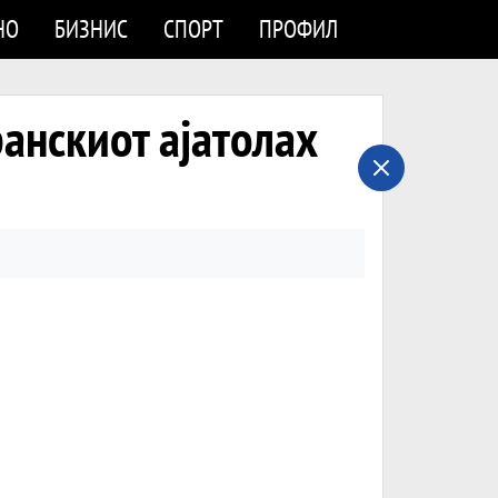
НО
БИЗНИС
СПОРТ
ПРОФИЛ
ранскиот ајатолах