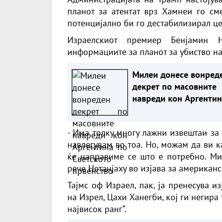
планот за атентат врз Хамнеи го см
потенцијално би го дестабилизирал це
Израелскиот премиер Бенјамин 
информациите за планот за убиство н
Милеи донесе вонред
декрет по масовните
навреди кон Аргентин
по Светското првенст
- Има толку многу лажни извештаи за
навлегувам во тоа. Но, можам да ви 
ќе направиме се што е потребно. Ми
рече Нетанјаху во изјава за американ
Тајмс оф Израел, пак, ја пренесува и
на Изрел, Цахи Ханегби, кој ги негира
највисок ранг“.