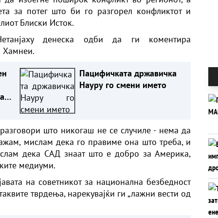
ета за потег што би го разгорел конфликтот и
лиот Блиски Исток.
Нетанјаху денеска одби да ги коментира
а Хамнеи.
ен
Пацифичката државичка
Науру го смени името
а
во
 разговори што никогаш не се случиле - нема да
кажам, мислам дека го правиме она што треба, и
слам дека САД знаат што е добро за Америка,
ските медиуми.
зјавата на советникот за национална безбедност
 таквите тврдења, нарекувајќи ги „лажни вести од