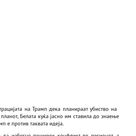
ацијата на Трамп дека планираат убиство на ​
планот, Белата куќа јасно им ставила до знаење
п е против таквата идеја.
а да избегне поширок конфликт во регионот, а