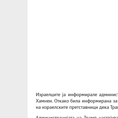
Израелците ја информирале администр
Хамнеи. Откако била информирана за 
на израелските претставници дека Трам
Администрацијата на Трамп настојув