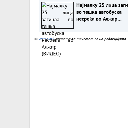
Најмалку 25 лица заг
во тешка автобуска
несреќа во Алжир
(ВИДЕО)
©
vreme.mk
, правата за текстот се на редакцијата