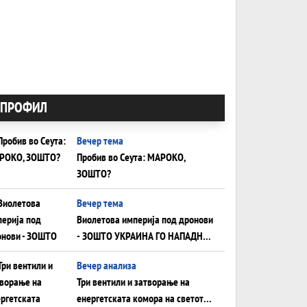
ПРОФИЛ
Вечер тема
Пробив во Сеута: МАРОКО,
ЗОШТО?
Вечер тема
Виолетова империја под дронови
- ЗОШТО УКРАИНА ГО НАПАДНА
РУСКИОТ WILDBERRIES
Вечер анализа
Три вентили и затворање на
енергетската комора на светот: