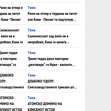
Нападот во Суец најавува
Tема
глобален енергетски инфаркт?
Рамо на отпор и тврдина на патот
кон Кина - Пекинг го подготвува
Иран за американска копнена
Tема
инвазија
Силиконскиот ѕид веќе не е
непробоен, Кина го напаѓа
последниот голем монопол на
Tема
Западот?
Трамп тврди дека повторно
„разговара“ со Иран - ваквите
моменти се поопасни од
Tема
отворените закани
ДЛАБОКО УДОЛУ:
Сметководствените трикови што
го соборија ЕНРОН ги
Tема
применуваат гигантите за ВИ
АТОМСКО ДОМИНО НА
БЛИСКИОТ ИСТОК