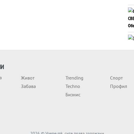
ИИ
а
Живот
Trending
Спорт
Забава
Techno
Профил
Бизнис
2026
© Vreme.mk, сите права задржани