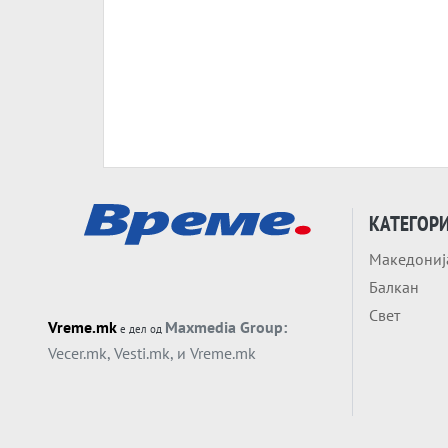
КАТЕГОР
Македониј
Балкан
Свет
Vreme.mk
Maxmedia Group:
е дел од
Vecer.mk
,
Vesti.mk
, и
Vreme.mk