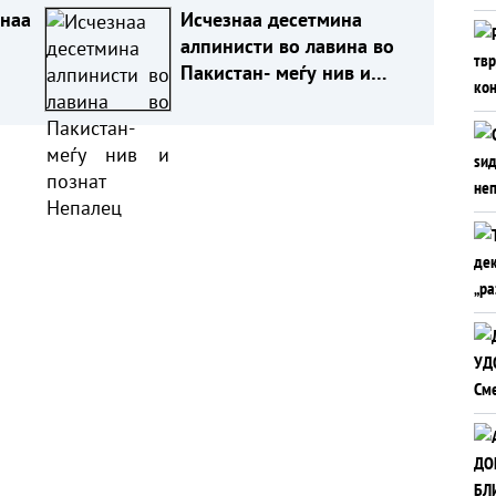
инаа
Исчезнаа десетмина
алпинисти во лавина во
Пакистан- меѓу нив и
познат Непалец