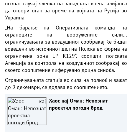
познат случај членка на западната воена алијанса
да отвори оган за време на војната на Русија во
Украина.
„На барање на Оперативната команда на
ограноците на вооружените сили...
ограничувањата за воздушниот сообраќај ќе бидат
воведени во источниот дел на Полска во форма на
ограничена зона EP R129“, соопшти полската
Агенција за контрола на воздушниот сообраќај во
своето соопштение лиферувано доцна синоќа.
Ограничувањата стапија во сила на полноќ и важат
до 9 декември, се додава во соопштението.
Хаос кај Оман: Непознат
проектил погоди брод