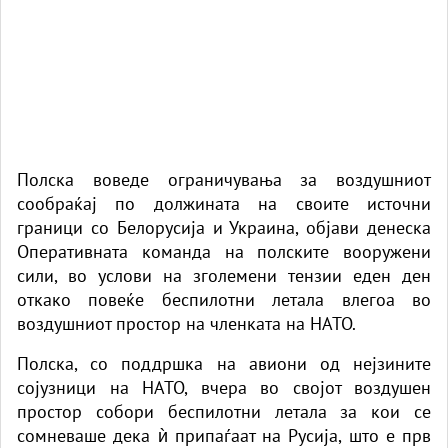
Полска воведе ограничувања за воздушниот
сообраќај по должината на своите источни
граници со Белорусија и Украина, објави денеска
Оперативната команда на полските вооружени
сили, во услови на зголемени тензии еден ден
откако повеќе беспилотни летала влегоа во
воздушниот простор на членката на НАТО.
Полска, со поддршка на авиони од нејзините
сојузници на НАТО, вчера во својот воздушен
простор собори беспилотни летала за кои се
сомневаше дека ѝ припаѓаат на Русија, што е прв