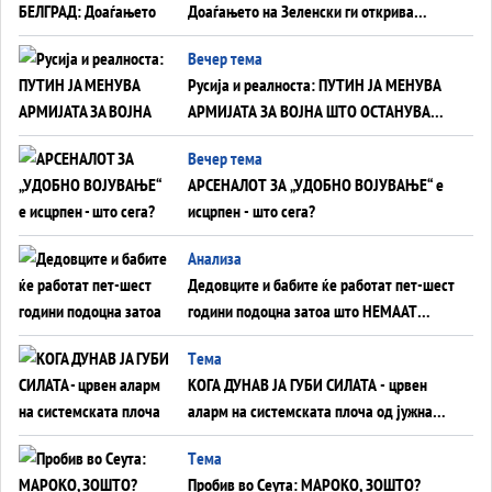
Доаѓањето на Зеленски ги открива
тајните на политиката на балансирање
Вечер тема
на Вучиќ
Русија и реалноста: ПУТИН ЈА МЕНУВА
АРМИЈАТА ЗА ВОЈНА ШТО ОСТАНУВА
БЕЗ ФРОНТ
Вечер тема
АРСЕНАЛОТ ЗА „УДОБНО ВОЈУВАЊЕ“ е
исцрпен - што сега?
Анализа
Дедовците и бабите ќе работат пет-шест
години подоцна затоа што НЕМААТ
ВНУЦИ ДА ГИ ЗАМЕНАТ
Tема
КОГА ДУНАВ ЈА ГУБИ СИЛАТА - црвен
аларм на системската плоча од јужна
Германија до Црното Море...
Tема
Пробив во Сеута: МАРОКО, ЗОШТО?