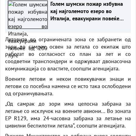
Голем шумски пожар избувна
кај најголемото езеро во
Италија, евакуирани повеќе
од 200 луѓе
Летовите во ограничената зона се забранети од
зори до самрак, освен за летала со екипаж што
работат во согласност со план за лет и со
соодветни транспондери и одржуваат двонасочна
комуникација со властите, соопшти агенцијата.
Воените летови и некои повикувачки знаци и
летови со посебна намена се исто така ослободени
од ограничувањата.
„Од самрак до зори има целосна забрана за
летање со исклучок на воените авиони... Во зоната
EP R129, има 24-часовна забрана за летање на
цивилни беспилотни летала“, соопшти агенцијата.
Руското Министерство за одбрана вчера соопшти