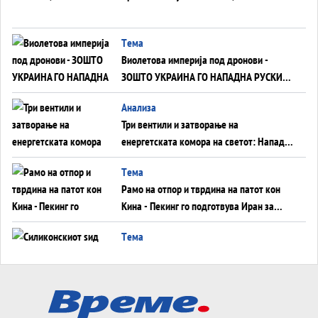
Tема
Виолетова империја под дронови -
ЗОШТО УКРАИНА ГО НАПАДНА РУСКИОТ
WILDBERRIES
Aнализа
Три вентили и затворање на
енергетската комора на светот: Нападот
во Суец најавува глобален енергетски
Tема
инфаркт?
Рамо на отпор и тврдина на патот кон
Кина - Пекинг го подготвува Иран за
американска копнена инвазија
Tема
Силиконскиот ѕид веќе не е непробоен,
Кина го напаѓа последниот голем
монопол на Западот?
Tема
Трамп тврди дека повторно „разговара“