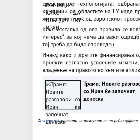
средства за технологијата, одбран
компании од областите на ЕУ каде п
жител е понизок од европскиот просе
Како отстапка од ова правило се вов
интерес“, за кој нема да важи одредб
тој треба да биде спроведен.
Инаку, како и другите финансирања од
проекти согласно усвоените измени
владеење на правото во земјите апли
Трамп: Новите разгов
со Иран ќе започнат
денеска
©
vreme.mk
, правата за текстот се на редакцијата