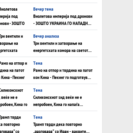
Вечер тема
Виолетова империја под дронови
- ЗОШТО УКРАИНА ГО НАПАДНА
РУСКИОТ WILDBERRIES
Вечер анализа
Три вентили и затворање на
енергетската комора на светот:
Нападот во Суец најавува
Tема
глобален енергетски инфаркт?
Рамо на отпор и тврдина на патот
кон Кина - Пекинг го подготвува
Иран за американска копнена
Tема
инвазија
Силиконскиот ѕид веќе не е
непробоен, Кина го напаѓа
последниот голем монопол на
Tема
Западот?
Трамп тврди дека повторно
„разговара“ со Иран - ваквите