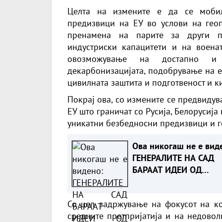
Целта на измените е да се мобил
предизвици на ЕУ во услови на геоп
пренамена на парите за други по
индустриски капацитети и на воена
овозможување на достапно и 
декарбонизацијата, подобрување на е
цивилната заштита и подготвеност и 
Покрај ова, со измените се предвиду
ЕУ што граничат со Русија, Белорусија 
уникатни безбедносни предизвици и г
Ова никогаш не е вид
ГЕНЕРАЛИТЕ НА САД
БАРААТ ИДЕИ ОД
ВОЈНИЦИТЕ КАКО ДА
ПОБЕДАТ ВО ИРАН
Со цел задржување на фокусот на к
средните претпријатија и на недовол