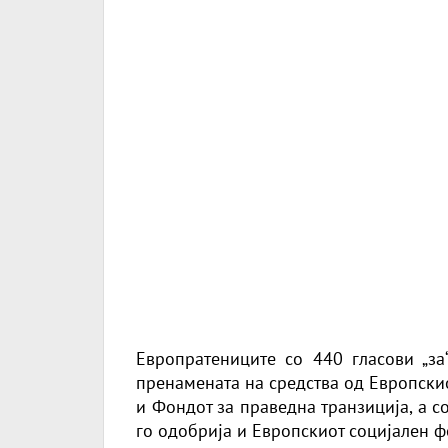
Европратениците со 440 гласови „за
пренамената на средства од Европски
и Фондот за праведна транзиција, а со
го одобрија и Европскиот социјален 