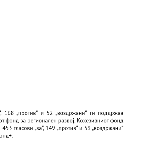
“, 168 „против“ и 52 „воздржани“ ги поддржаа
от фонд за регионален развој, Кохезивниот фонд
 453 гласови „за“, 149 „против“ и 59 „воздржани“
фонд+.