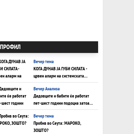
ПРОФИЛ
Вечер тема
КОГА ДУНАВ ЈА ГУБИ СИЛАТА -
црвен аларм на системската
плоча од јужна Германија до
Вечер Анализа
Црното Море...
Дедовците и бабите ќе работат
пет-шест години подоцна затоа
што НЕМААТ ВНУЦИ ДА ГИ
Вечер тема
ЗАМЕНАТ
Пробив во Сеута: МАРОКО,
ЗОШТО?