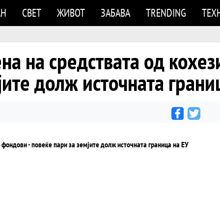
АН
СВЕТ
ЖИВОТ
ЗАБАВА
TRENDING
ТЕХ
на на средствата од кохез
јите долж источната грани