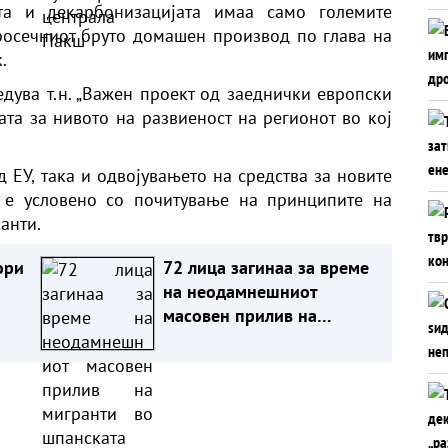
ата и декарбонизацијата имаа само големите
росечниот бруто домашен производ по глава на
к.
едува т.н. „Важен проект од заеднички европски
ата за нивото на развиеност на регионот во кој
 ЕУ, така и одвојувањето на средства за новите
, е условено со почитување на принципите на
канти.
ори
72 лица загинаа за време
на неодамнешниот
масовен прилив на
мигранти во шпанската
енклава Сеута од Мароко