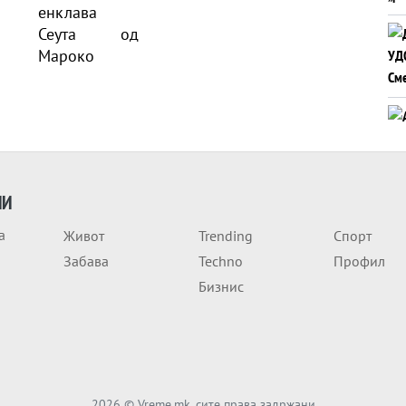
ИИ
а
Живот
Trending
Спорт
Забава
Techno
Профил
Бизнис
2026
© Vreme.mk, сите права задржани