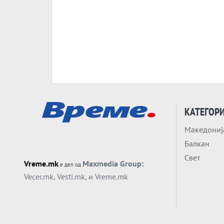
КАТЕГОР
Македониј
Балкан
Свет
Vreme.mk
Maxmedia Group:
е дел од
Vecer.mk
,
Vesti.mk
, и
Vreme.mk