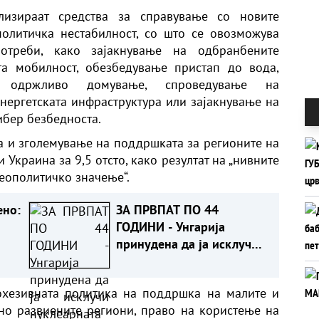
изираат средства за справување со новите
олитичка нестабилност, со што се овозможува
треби, како зајакнување на одбранбените
та мобилност, обезбедување пристап до вода,
одржливо домување, спроведување на
нергетската инфраструктура или зајакнување на
кибер безбедноста.
ва и зголемување на поддршката за регионите на
и Украина за 9,5 отсто, како резултат на „нивните
еополитичко значење“.
ено:
ЗА ПРВПАТ ПО 44
ГОДИНИ - Унгарија
принудена да ја исклучи
нуклеарната централа
Пакш
охезивната политика на поддршка на малите и
но развиените региони, право на користење на