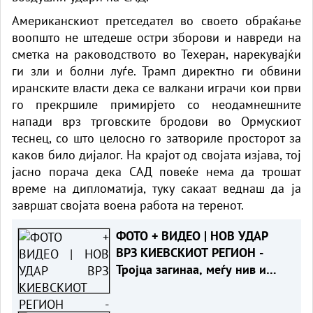
Американскиот претседател во своето обраќање
воопшто не штедеше остри зборови и навреди на
сметка на раководството во Техеран, нарекувајќи
ги зли и болни луѓе. Трамп директно ги обвини
иранските власти дека се валкани играчи кои први
го прекршиле примирјето со неодамнешните
напади врз трговските бродови во Ормускиот
теснец, со што целосно го затвориле просторот за
каков било дијалог. На крајот од својата изјава, тој
јасно порача дека САД повеќе нема да трошат
време на дипломатија, туку сакаат веднаш да ја
завршат својата воена работа на теренот.
ФОТО + ВИДЕО | НОВ УДАР
ВРЗ КИЕВСКИОТ РЕГИОН -
Тројца загинаа, меѓу нив и
дете