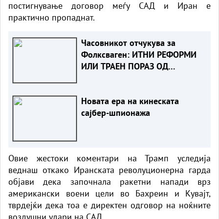
постигнување договор меѓу САД и Иран е
практично пропаднат.
Часовникот отчукува за
Фолксваген: ИТНИ РЕФОРМИ
ИЛИ ТРАЕН ПОРАЗ ОД
КИНЕСКИТЕ РИВАЛИ
Новата ера на кинеската
сајбер-шпионажа
Овие жестоки коментари на Трамп уследија
веднаш откако Иранската револуционерна гарда
објави дека започнала ракетни напади врз
американски воени цели во Бахреин и Кувајт,
тврдејќи дека тоа е директен одговор на ноќните
воздушни удари на САД.