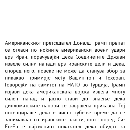
Американскиот претседател Доналд Трамп првпат
се огласи по ноќните американски воени удари
врз Иран, порачувајќи дека Соединетите Држави
извеле силни напади врз иранските цели и дека,
според него, повеќе не може да станува збор за
никакво примирје меѓу Вашингтон и Техеран.
Говорејќи на самитот на НАТО во Турција, Трамп
изјави дека американската војска извела многу
силен напад и јасно стави до знаење дека
дипломатските напори се завршена приказна. Тој
потенцираше дека е чисто губење време да се
занимаваат со иранските власти, што според
Си-
Ен-Ен
е најсилниот показател дека обидот за