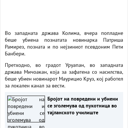
Во западната држава Колима, вчера попладне
беше убиена познатата новинарка Патриша
Рамирез, позната и по нејзиниот псевдоним Пети
Банбери.
Претходно, во градот Уруапан, во западната
држава Мичоакан, која за зафатена со насилства,
беше убиен новинарот Маурицио Круз, кој работел
за локален канал за вести.
Бројот на повредени и убиени
се зголемува од пукотница во
тајланското училиште