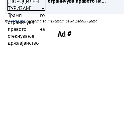
ограничува правото на
стекнување државјанство
©
vreme.mk
, правата за текстот се на редакцијата
Ad #