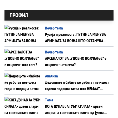
ПРОФИЛ
Вечер тема
Русија и реалноста: ПУТИН ЈА МЕНУВА
АРМИЈАТА ЗА ВОЈНА ШТО ОСТАНУВА
БЕЗ ФРОНТ
Вечер тема
АРСЕНАЛОТ ЗА „УДОБНО ВОЈУВАЊЕ“ е
исцрпен - што сега?
Анализа
Дедовците и бабите ќе работат пет-шест
години подоцна затоа што НЕМААТ
ВНУЦИ ДА ГИ ЗАМЕНАТ
Tема
КОГА ДУНАВ ЈА ГУБИ СИЛАТА - црвен
аларм на системската плоча од јужна