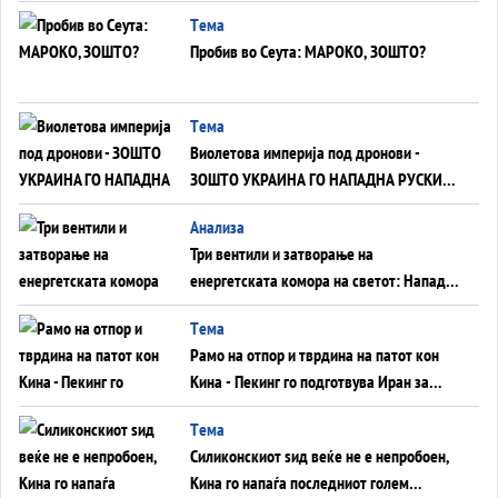
Германија до Црното Море...
Tема
Пробив во Сеута: МАРОКО, ЗОШТО?
Tема
Виолетова империја под дронови -
ЗОШТО УКРАИНА ГО НАПАДНА РУСКИОТ
WILDBERRIES
Aнализа
Три вентили и затворање на
енергетската комора на светот: Нападот
во Суец најавува глобален енергетски
Tема
инфаркт?
Рамо на отпор и тврдина на патот кон
Кина - Пекинг го подготвува Иран за
американска копнена инвазија
Tема
Силиконскиот ѕид веќе не е непробоен,
Кина го напаѓа последниот голем