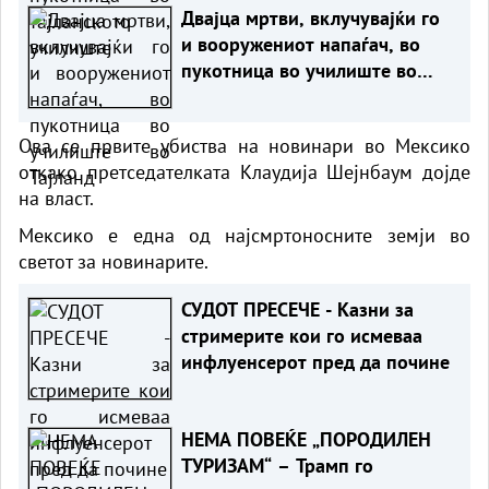
Двајца мртви, вклучувајќи го
и вооружениот напаѓач, во
пукотница во училиште во
Тајланд
Ова се првите убиства на новинари во Мексико
откако претседателката Клаудија Шејнбаум дојде
на власт.
Мексико е една од најсмртоносните земји во
светот за новинарите.
СУДОТ ПРЕСЕЧЕ - Казни за
стримерите кои го исмеваа
инфлуенсерот пред да почине
НЕМА ПОВЕЌЕ „ПОРОДИЛЕН
ТУРИЗАМ“ – Трамп го