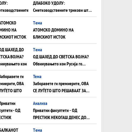
ДЛАБОКО УДОЛУ:
Сметководствените трикови што
го соборија ЕНРОН ги
Tема
применуваат гигантите за ВИ
АТОМСКО ДОМИНО НА
БЛИСКИОТ ИСТОК
Tема
ОД ШАХЕД ДО СВЕТСКА ВОЈНА?
Обвинувањето кон Русија го
поврзува Блискиот Исток со
Тема
украинското бојно поле?
Заборавете ги премиерите, ОВА
СЕ ЛУЃЕТО ШТО РЕШАВААТ ЗА
МИР, ВОЈНА, СОЖИВОТ ИЛИ
Анализа
ПРОПАСТ
Приватни факултети - ОД
ПРЕСТИЖ НЕКОГАШ ДЕНЕС ДО
ФАБРИКИ ЗА ДИПЛОМИ
Tема