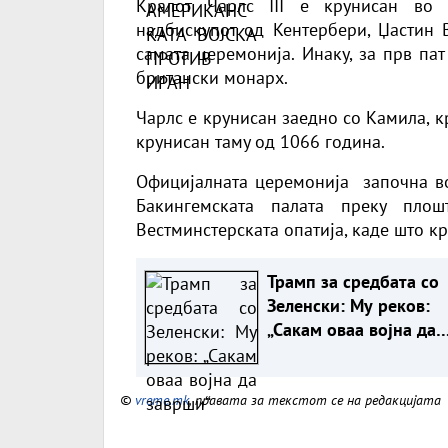
Кралот Чарлс III е крунисан во 
надбискупот од Кентербери, Џастин В
самата церемонија. Инаку, за прв па
британски монарх.
Чарлс е крунисан заедно со Камила, к
крунисан таму од 1066 година.
Официјалната церемонија започна во
Бакингемската палата преку плош
Вестминстерската опатија, каде што кр
Трамп за средбата со
Зеленски: Му реков:
„Сакам оваа војна да
заврши“
©
vreme.mk
, правата за текстот се на редакцијата