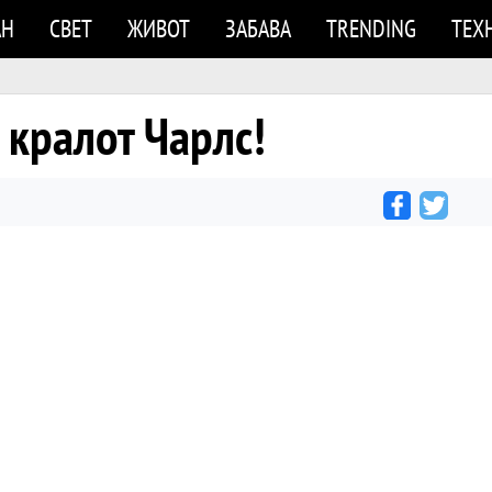
АН
СВЕТ
ЖИВОТ
ЗАБАВА
TRENDING
ТЕХ
кралот Чарлс!