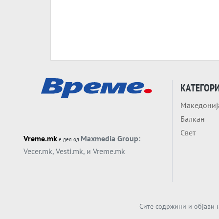
КАТЕГОР
Македониј
Балкан
Свет
Vreme.mk
Maxmedia Group:
е дел од
Vecer.mk
,
Vesti.mk
, и
Vreme.mk
Сите содржини и објави н