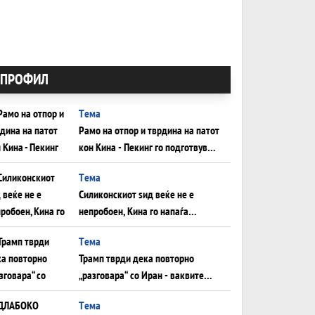
ПРОФИЛ
Tема
Рамо на отпор и тврдина на патот
кон Кина - Пекинг го подготвува
Иран за американска копнена
Tема
инвазија
Силиконскиот ѕид веќе не е
непробоен, Кина го напаѓа
последниот голем монопол на
Tема
Западот?
Трамп тврди дека повторно
„разговара“ со Иран - ваквите
моменти се поопасни од
Tема
отворените закани