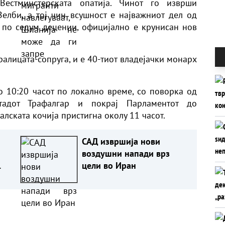
Вестминстерската опатија. Чинот го изврши
елби, а тој чин всушност е најважниот дел од
т по седум децении, официјално е крунисан нов
ралицата-сопруга, и е 40-тиот владејачки монарх
 10:20 часот по локално време, со поворка од
тадот Трафалгар и покрај Парламентот до
алската кочија пристигна околу 11 часот.
САД извршија нови
воздушни напади врз
цели во Иран