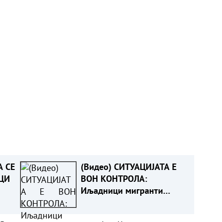
А СЕ
(Видео) СИТУАЦИЈАТА Е
ЦИ
ВОН КОНТРОЛА:
Иљадници мигранти
навлегуваат, Шпанија не
може да ги запре