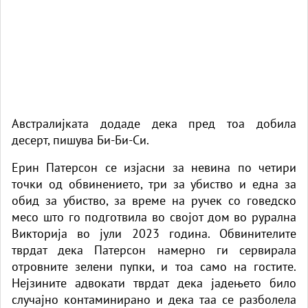
Австралијката
додаде дека пред тоа добила
десерт, пишува Би-Би-Си.
Ерин Патерсон се изјасни за невина по четири
точки од обвинението, три за убиство и една за
обид за убиство, за време на ручек со говедско
месо што го подготвила во својот дом во рурална
Викторија во јули 2023 година. Обвинителите
тврдат дека Патерсон намерно ги сервирала
отровните зелени пупки, и тоа само на гостите.
Нејзините адвокати тврдат дека јадењето било
случајно контаминирано и дека таа се разболела