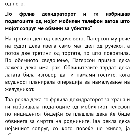
од него.
„Го фрлив дехидраторот и ги избришав
податоците од мојот мобилен телефон затоа што
мојот сопруг ме обвини за убиство“
На третиот ден од сведочењето, Патерсон му рече
на судот дека изела само мал дел од ручекот, а
потоа две третини од тортата, по што повратила.
Во обемното сведочење, Патерсон призна дека
лажела дека има рак. Обвинителите тврдат дека
лагата била изговор да ги намами гостите, кога
всушност планирала операција за намалување на
желудникот.
Таа рекла дека го фрлила дехидраторот за храна и
ги избришала податоците од мобилниот телефон
по инцидентот бидејќи се плашела дека ќе биде
обвинета за смртта на роднините. Таа рекла дека
нејзиниот сопруг, со кого повеќе не живее, ја