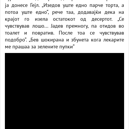
ја донесе Гејл. „Изедов уште едно парче торта, а
потоа уште едно“, рече таа, додавајќи дека на
крајот го изела остатокот од десертот. „Се
чувствував лошо... Јадев премногу, па отидов во
тоалет и повратив. После тоа се чувствував
подобро“. „Бев шокирана и збунета кога лекарите
ме прашаа за зелените пупки“