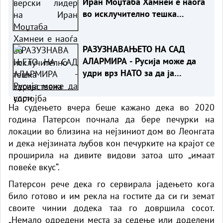
Иран Моџтаба Хамнеи е наоѓа
во исклучително тешка
здравствена состојба
РАЗУЗНАВАЊЕТО НА САД
АЛАРМИРА - Русија може да
удри врз НАТО за да ја
провери реакцијата на
сојузниците
На судењето вчера беше кажано дека во 2020
година Патерсон почнала да бере печурки на
локации во близина на нејзиниот дом во Леонгата
и дека нејзината љубов кон печурките на крајот се
проширила на дивите видови затоа што „имаат
повеќе вкус“.
Патерсон рече дека го сервирала јадењето кога
било готово и им рекла на гостите да си ги земат
своите чинии додека таа го довршила сосот.
„Немало одредени места за седење или доделени