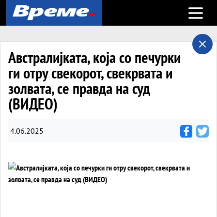
Open m
Австралијката, која со печурки
ги отру свекорот, свекрвата и
золвата, се правда на суд
(ВИДЕО)
4.06.2025