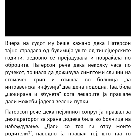
Вчера на судот му беше кажано дека Патерсон
тајно страдала од булимија уште од тинејџерските
години, редовно се прејадувала и повраќала по
оброците. Патерсон рече дека неколку часа по
ручекот, почнала да доживува симптоми слични на
стомачен грип и отишла во болница „за
интравенска инфузија“ два дена подоцна. Таа, била
„шокирана и збунета“ кога лекарите ја прашале
дали можеби јадела зелени пупки.
Патерсон рече дека нејзиниот сопруг ја прашал за
дехидраторот за храна додека била во болница на
набљудување. „Дали со тоа ги отру моите
родители?“, наводно ја прашал тој, што таа го