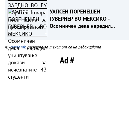
УАПСЕН ПОРЕНЕШЕН
ГУВЕРНЕР ВО МЕКСИКО -
Осомничен дека наредил
уништување докази за
исчезнатите 43 студенти
©
vreme.mk
, правата за текстот се на редакцијата
Ad #