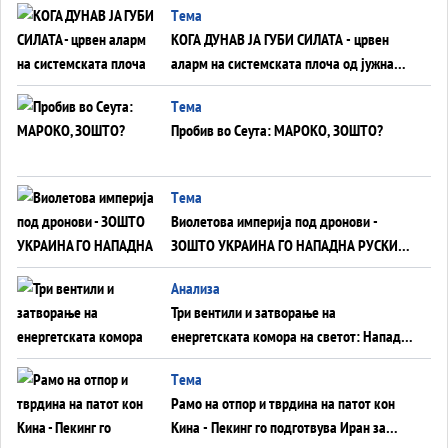
Tема
КОГА ДУНАВ ЈА ГУБИ СИЛАТА - црвен
аларм на системската плоча од јужна
Германија до Црното Море...
Tема
Пробив во Сеута: МАРОКО, ЗОШТО?
Tема
Виолетова империја под дронови -
ЗОШТО УКРАИНА ГО НАПАДНА РУСКИОТ
WILDBERRIES
Aнализа
Три вентили и затворање на
енергетската комора на светот: Нападот
во Суец најавува глобален енергетски
Tема
инфаркт?
Рамо на отпор и тврдина на патот кон
Кина - Пекинг го подготвува Иран за