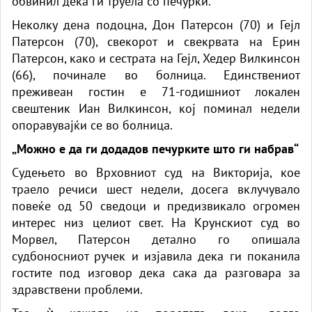
обвинил дека ги труела со
печурки
.
Неколку дена подоцна, Дон Патерсон (70) и Гејл
Патерсон (70), свекорот и свекрвата на Ерин
Патерсон, како и сестрата на Гејл, Хедер Вилкинсон
(66), починале во болница. Единствениот
преживеан гостин е 71-годишниот локален
свештеник Иан Вилкинсон, кој поминал недели
опоравувајќи се во болница.
„Можно е да ги додадов печурките што ги набрав“
Судењето во Врховниот суд на Викторија, кое
траело речиси шест недели, досега вклучувало
повеќе од 50 сведоци и предизвикало огромен
интерес низ целиот свет. На Крунскиот суд во
Морвел, Патерсон детално го опишала
судбоносниот ручек и изјавила дека ги поканила
гостите под изговор дека сака да разговара за
здравствени проблеми.