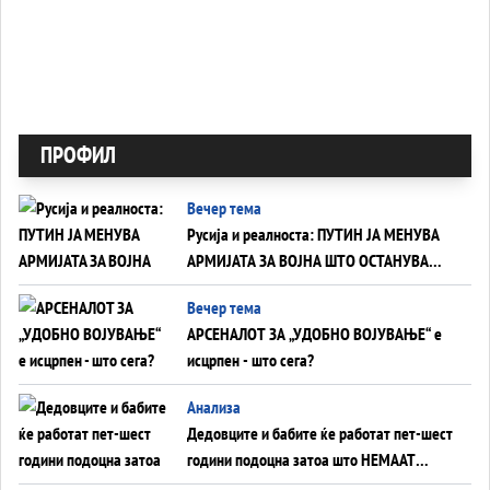
ПРОФИЛ
Вечер тема
Русија и реалноста: ПУТИН ЈА МЕНУВА
АРМИЈАТА ЗА ВОЈНА ШТО ОСТАНУВА
БЕЗ ФРОНТ
Вечер тема
АРСЕНАЛОТ ЗА „УДОБНО ВОЈУВАЊЕ“ е
исцрпен - што сега?
Анализа
Дедовците и бабите ќе работат пет-шест
години подоцна затоа што НЕМААТ
ВНУЦИ ДА ГИ ЗАМЕНАТ