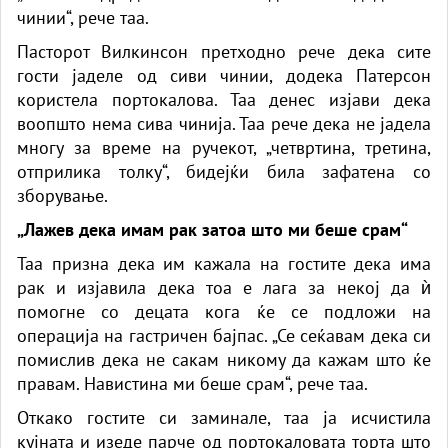
чинии“, рече таа.
Пасторот Вилкинсон претходно рече дека сите
гости јаделе од сиви чинии, додека Патерсон
користела портокалова. Таа денес изјави дека
воопшто нема сива чинија. Таа рече дека не јадела
многу за време на ручекот, „четвртина, третина,
отприлика толку“, бидејќи била зафатена со
зборување.
„Лажев дека имам рак затоа што ми беше срам“
Таа призна дека им кажала на гостите дека има
рак и изјавила дека тоа е лага за некој да ѝ
помогне со децата кога ќе се подложи на
операција на гастричен бајпас. „Се сеќавам дека си
помислив дека не сакам никому да кажам што ќе
правам. Навистина ми беше срам“, рече таа.
Откако гостите си заминале, таа ја исчистила
кујната и изеде парче од портокаловата торта што