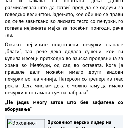
Таа ѝ кажала на поротата дека „долго
размислувала што да готви“ пред да се одлучи за
говедско велингтон. Јадењето, кое обично се прави
од филе завиткано во лиснато тесто со печурки, го
готвела нејзината мајка за посебни пригоди, рече
таа.
Откако нејзините подготвени печурки станале
„благи“, таа рече дека додала сушени, кои ги
купила месеци претходно во азиска продавница за
храна во Мелбурн, од сад во оставата. Кога ја
прашале дали можеби имало други видови
печурки во таа чинија, Патерсон со треперлив глас
рекла: „Сега мислам дека е можно таму да имало
печурки што самата сум ги набрала“.
„Не јадев многу затоа што бев зафатена со
зборување“
Врховниот верски лидер на