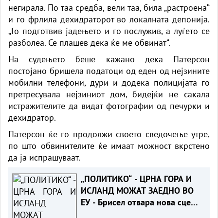
негирала. По таа средба, вели таа, била „растроена“
и го фрлила дехидраторот во локалната депонија.
„Го подготвив јадењето и го послужив, а луѓето се
разболеа. Се плашев дека ќе ме обвинат“.
На судењето беше кажано дека Патерсон
постојано бришела податоци од еден од нејзините
мобилни телефони, дури и додека полицијата го
претресувала нејзиниот дом, бидејќи не сакала
истражителите да видат фотографии од печурки и
дехидратор.
Патерсон ќе го продолжи своето сведочење утре,
по што обвинителите ќе имаат можност вкрстено
да ја испрашуваат.
„ПОЛИТИКО“ - ЦРНА ГОРА И
ИСЛАНД МОЖАТ ЗАЕДНО ВО
ЕУ - Брисел отвара нова сцена
за проширувањето