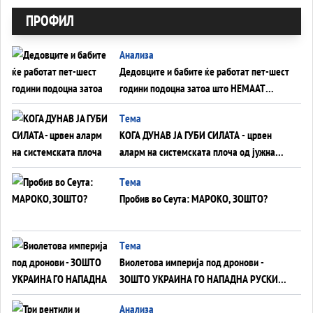
ПРОФИЛ
Анализа
Дедовците и бабите ќе работат пет-шест
години подоцна затоа што НЕМААТ
ВНУЦИ ДА ГИ ЗАМЕНАТ
Tема
КОГА ДУНАВ ЈА ГУБИ СИЛАТА - црвен
аларм на системската плоча од јужна
Германија до Црното Море...
Tема
Пробив во Сеута: МАРОКО, ЗОШТО?
Tема
Виолетова империја под дронови -
ЗОШТО УКРАИНА ГО НАПАДНА РУСКИОТ
WILDBERRIES
Aнализа