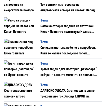
Три вентили и затворање на
енергетската комора на светот: Нападот
во Суец најавува глобален енергетски
Tема
инфаркт?
Рамо на отпор и тврдина на патот кон
Кина - Пекинг го подготвува Иран за
американска копнена инвазија
Tема
Силиконскиот ѕид веќе не е непробоен,
Кина го напаѓа последниот голем
монопол на Западот?
Tема
Трамп тврди дека повторно „разговара“
со Иран - ваквите моменти се поопасни
од отворените закани
Tема
ДЛАБОКО УДОЛУ: Сметководствените
трикови што го соборија ЕНРОН ги
применуваат гигантите за ВИ