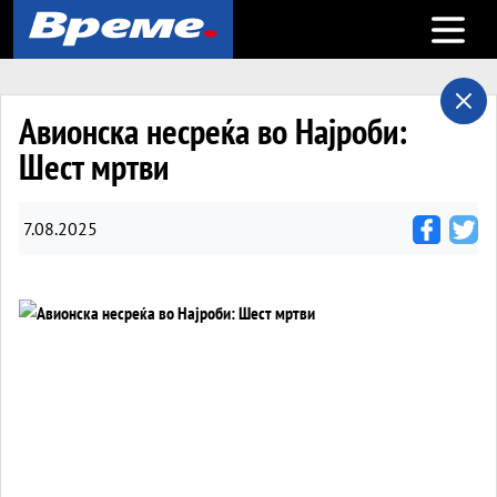
Open m
Авионска несреќа во Најроби:
Шест мртви
7.08.2025