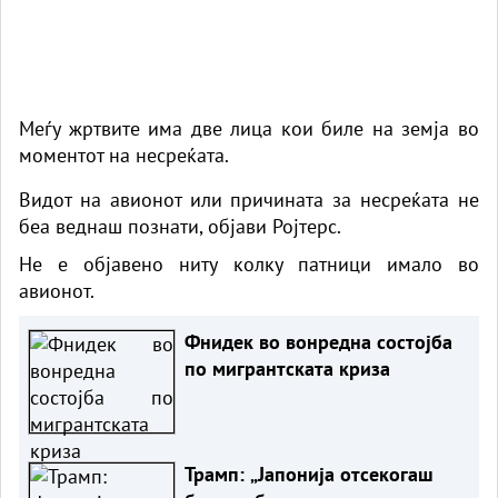
Меѓу жртвите има две лица кои биле на земја во
моментот на несреќата.
Видот на авионот или причината за несреќата не
беа веднаш познати, објави Ројтерс.
Не е објавено ниту колку патници имало во
авионот.
Фнидек во вонредна состојба
по мигрантската криза
Трамп: „Јапонија отсекогаш