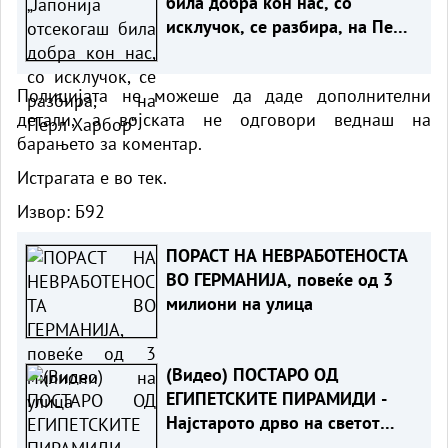
била добра кон нас, со
исклучок, се разбира, на Перл
Харбор“
Полицијата не можеше да даде дополнителни
детали, а војската не одговори веднаш на
барањето за коментар.
Истрагата е во тек.
Извор:
Б92
ПОРАСТ НА НЕВРАБОТЕНОСТА
ВО ГЕРМАНИЈА, повеќе од 3
милиони на улица
(Видео) ПОСТАРО ОД
ЕГИПЕТСКИТЕ ПИРАМИДИ -
Најстарото дрво на светот
има безмалку 5.000 години!