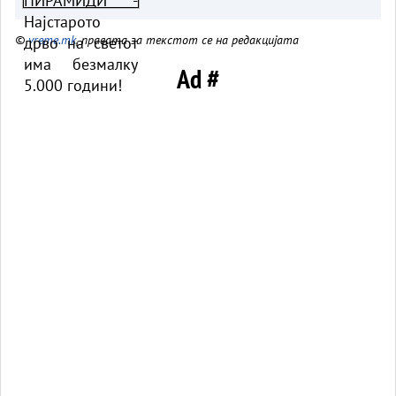
©
vreme.mk
, правата за текстот се на редакцијата
Ad #